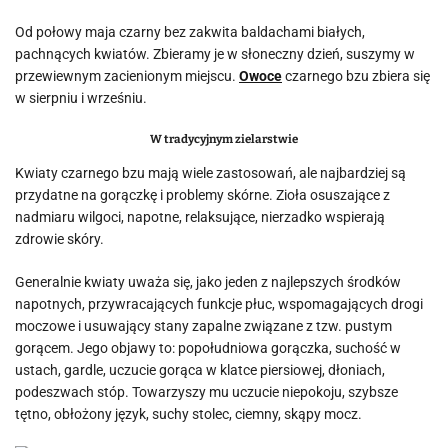
Od połowy maja czarny bez zakwita baldachami białych,
pachnących kwiatów. Zbieramy je w słoneczny dzień, suszymy w
przewiewnym zacienionym miejscu.
Owoce
czarnego bzu zbiera się
w sierpniu i wrześniu.
W tradycyjnym zielarstwie
Kwiaty czarnego bzu mają wiele zastosowań, ale najbardziej są
przydatne na gorączkę i problemy skórne. Zioła osuszające z
nadmiaru wilgoci, napotne, relaksujące, nierzadko wspierają
zdrowie skóry.
Generalnie kwiaty uważa się, jako jeden z najlepszych środków
napotnych, przywracających funkcje płuc, wspomagających drogi
moczowe i usuwający stany zapalne związane z tzw. pustym
gorącem. Jego objawy to: popołudniowa gorączka, suchość w
ustach, gardle, uczucie gorąca w klatce piersiowej, dłoniach,
podeszwach stóp. Towarzyszy mu uczucie niepokoju, szybsze
tętno, obłożony język, suchy stolec, ciemny, skąpy mocz.