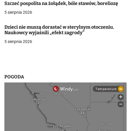
w
Szczeć pospolita na żołądek, bóle stawów, boreliozę
p
5 sierpnia 2026
i
Dzieci nie muszą dorastać w sterylnym otoczeniu.
s
Naukowcy wyjaśnili „efekt zagrody”
5 sierpnia 2026
u
POGODA