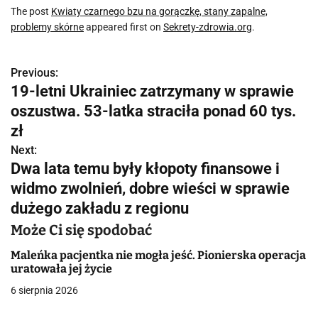
The post
Kwiaty czarnego bzu na gorączkę, stany zapalne,
problemy skórne
appeared first on
Sekrety-zdrowia.org
.
Previous:
N
19-letni Ukrainiec zatrzymany w sprawie
a
oszustwa. 53-latka straciła ponad 60 tys.
w
zł
Next:
i
Dwa lata temu były kłopoty finansowe i
g
widmo zwolnień, dobre wieści w sprawie
dużego zakładu z regionu
a
Może Ci się spodobać
c
Maleńka pacjentka nie mogła jeść. Pionierska operacja
j
uratowała jej życie
a
6 sierpnia 2026