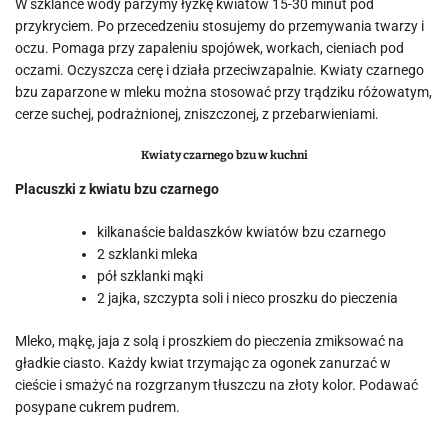
W szklance wody parzymy łyżkę kwiatów 15-30 minut pod
przykryciem. Po przecedzeniu stosujemy do przemywania twarzy i
oczu. Pomaga przy zapaleniu spojówek, workach, cieniach pod
oczami. Oczyszcza cerę i działa przeciwzapalnie. Kwiaty czarnego
bzu zaparzone w mleku można stosować przy trądziku różowatym,
cerze suchej, podrażnionej, zniszczonej, z przebarwieniami.
Kwiaty czarnego bzu w kuchni
Placuszki z kwiatu bzu czarnego
kilkanaście baldaszków kwiatów bzu czarnego
2 szklanki mleka
pół szklanki mąki
2 jajka, szczypta soli i nieco proszku do pieczenia
Mleko, mąkę, jaja z solą i proszkiem do pieczenia zmiksować na
gładkie ciasto. Każdy kwiat trzymając za ogonek zanurzać w
cieście i smażyć na rozgrzanym tłuszczu na złoty kolor. Podawać
posypane cukrem pudrem.