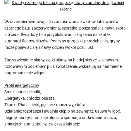
Wzorzec nierównowagi dla zastosowania kwiatów lub owoców
czarnego bzu: zaczerwieniona, szorstka, poszarzała, sinawa skóra
lub cera. Świadczy to o przyblokowaniu krążenia na skutek
stagnacji flegmy, śluzów. Podczas gorączki, przeziębienia, grypy
może pojawiać się sinawy odcień wokół oczu, ust.
Zaczerwienione plamy, cętki plamy na bladej skórze, z sinawym,
różowawym odcieniem plus zwiotczenie, wskazują na nadmierne
nagromadzenie wilgoci.
Profil energetyczny
Smak: gorzki, słodki,
Energetyka: chłodzi, osusza,
Tkanki: Płuca, nerki, pęcherz moczowy, skóra
Działanie: rozprasza i uwalnia ciepło na zewnątrz, usuwa wilgoć,
flegmę, obrzęki, tonizuje płuca, wspomaga oddawanie moczu,
zmniejsza stan zapalny, zwiększa laktację