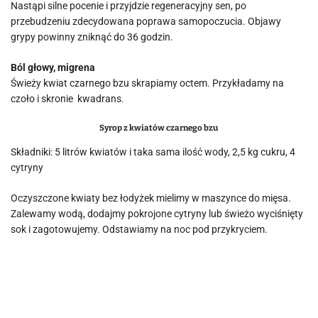
Nastąpi silne pocenie i przyjdzie regeneracyjny sen, po
przebudzeniu zdecydowana poprawa samopoczucia. Objawy
grypy powinny zniknąć do 36 godzin.
Ból głowy, migrena
Świeży kwiat czarnego bzu skrapiamy octem. Przykładamy na
czoło i skronie kwadrans.
Syrop z kwiatów czarnego bzu
Składniki: 5 litrów kwiatów i taka sama ilość wody, 2,5 kg cukru, 4
cytryny
Oczyszczone kwiaty bez łodyżek mielimy w maszynce do mięsa.
Zalewamy wodą, dodajmy pokrojone cytryny lub świeżo wyciśnięty
sok i zagotowujemy. Odstawiamy na noc pod przykryciem.