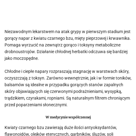
Niezawodnym lekarstwem na atak grypy w pierwszym stadium jest
gorący napar z kwiatu czarnego bzu, mięty pieprzowej i krwawnika.
Pomaga wyrzucić na zewnątrz gorąco i toksyny metaboliczne
drobnoustrojów. Działanie chłodnej herbatki odczuwa się bardziej
jako moczopędne.
Chłodne i ciepłe napary rozpraszają stagnację w warstwach skóry,
oczyszczają z toksyn. Zarówno wewnętrznie, jak i w formie toników,
balsamów są idealne w przypadku gorących stanów zapalnych
skóry objawiających się czerwonymi podrażnieniami, wysypką,
trądzikiem, czyrakami, ropniami. Są naturalnym filtrem chroniącym
przed poparzeniami słonecznymi.
W medycynie współczesnej
Kwiaty czarnego bzu zawierają duże ilości antyoksydantów,
flawonoidów, olejków eterycznych, garbników, śluzów, soli