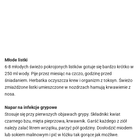
Młode listki
6-8 młodych świeżo pokrojonych listków gotuje się bardzo krótko w
250 ml wody. Pije przez miesiąc na czczo, godzinę przed
śniadaniem. Herbatka oczyszcza krew i organizm z toksyn. Świeżo
zmiażdżone listki umieszczone w nozdrzach hamują krwawienie z
nosa.
Napar na infekcje grypowe
Stosuje się przy pierwszych objawach grypy. Składniki: kwiat
czarnego bzu, mięta pieprzowa, krwawnik. Garść każdego z ziół
należy zalać litrem wrzątku, parzyć pół godziny. Dosłodzić miodem
lub sokiem malinowym i pić w łóżku tak gorące jak możliwe.