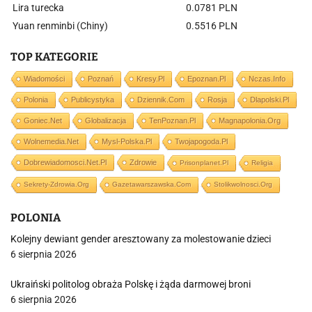
Lira turecka
0.0781 PLN
Yuan renminbi (Chiny)
0.5516 PLN
TOP KATEGORIE
Wiadomości
Poznań
Kresy.pl
Epoznan.pl
Nczas.info
Polonia
Publicystyka
Dziennik.com
Rosja
Dlapolski.pl
Goniec.net
Globalizacja
TenPoznan.pl
Magnapolonia.org
Wolnemedia.net
Mysl-Polska.pl
Twojapogoda.pl
Dobrewiadomosci.net.pl
Zdrowie
Prisonplanet.pl
Religia
Sekrety-Zdrowia.org
Gazetawarszawska.com
Stolikwolnosci.org
POLONIA
Kolejny dewiant gender aresztowany za molestowanie dzieci
6 sierpnia 2026
Ukraiński politolog obraża Polskę i żąda darmowej broni
6 sierpnia 2026