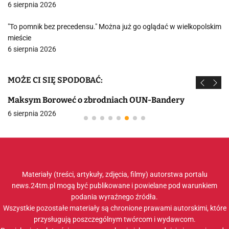
6 sierpnia 2026
"To pomnik bez precedensu." Można już go oglądać w wielkopolskim
mieście
6 sierpnia 2026
MOŻE CI SIĘ SPODOBAĆ:
Maksym Boroweć o zbrodniach OUN-Bandery
6 sierpnia 2026
Materiały (treści, artykuły, zdjęcia, filmy) autorstwa portalu
news.24tm.pl mogą być publikowane i powielane pod warunkiem
podania wyraźnego źródła.
Wszystkie pozostałe materiały są chronione prawami autorskimi, które
przysługują poszczególnym twórcom i wydawcom.