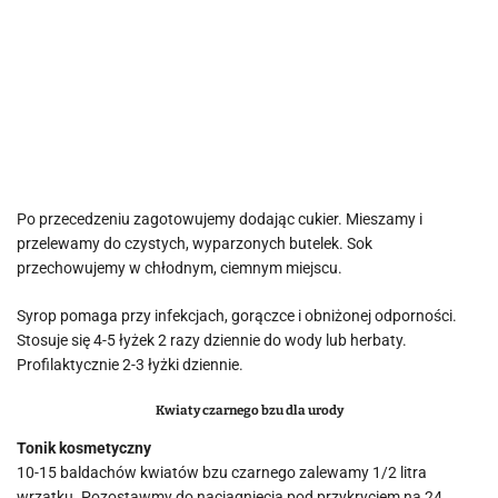
Po przecedzeniu zagotowujemy dodając cukier. Mieszamy i
przelewamy do czystych, wyparzonych butelek. Sok
przechowujemy w chłodnym, ciemnym miejscu.
Syrop pomaga przy infekcjach, gorączce i obniżonej odporności.
Stosuje się 4-5 łyżek 2 razy dziennie do wody lub herbaty.
Profilaktycznie 2-3 łyżki dziennie.
Kwiaty czarnego bzu dla urody
Tonik kosmetyczny
10-15 baldachów kwiatów bzu czarnego zalewamy 1/2 litra
wrzątku. Pozostawmy do naciągnięcia pod przykryciem na 24