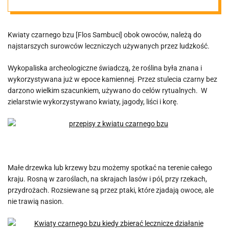
problemy
Kwiaty czarnego bzu [Flos Sambuci] obok owoców, należą do
skórne
najstarszych surowców leczniczych używanych przez ludzkość.
Wykopaliska archeologiczne świadczą, że roślina była znana i
wykorzystywana już w epoce kamiennej. Przez stulecia czarny bez
darzono wielkim szacunkiem, używano do celów rytualnych. W
zielarstwie wykorzystywano kwiaty, jagody, liści i korę.
Małe drzewka lub krzewy bzu możemy spotkać na terenie całego
kraju. Rosną w zaroślach, na skrajach lasów i pól, przy rzekach,
przydrożach. Rozsiewane są przez ptaki, które zjadają owoce, ale
nie trawią nasion.