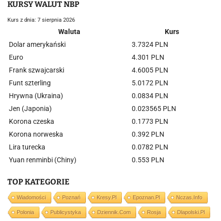
KURSY WALUT NBP
Kurs z dnia: 7 sierpnia 2026
Waluta
Kurs
Dolar amerykański
3.7324 PLN
Euro
4.301 PLN
Frank szwajcarski
4.6005 PLN
Funt szterling
5.0172 PLN
Hrywna (Ukraina)
0.0834 PLN
Jen (Japonia)
0.023565 PLN
Korona czeska
0.1773 PLN
Korona norweska
0.392 PLN
Lira turecka
0.0782 PLN
Yuan renminbi (Chiny)
0.553 PLN
TOP KATEGORIE
Wiadomości
Poznań
Kresy.pl
Epoznan.pl
Nczas.info
Polonia
Publicystyka
Dziennik.com
Rosja
Dlapolski.pl