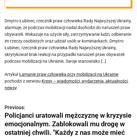
Dmytro Łubinec, rzecznik praw człowieka Rady Najwyższej Ukrainy,
alarmuje, że podczas mobilizacji nadal dochodzi do naruszeń praw
obywateli. Wskazuje na użycie siły, zatrzymywanie ludzi, odbieranie
im rzeczy osobistych oraz udział osób w kominiarkach. Dmytro
Łubinec, rzecznik praw człowieka Rady Najwyższej Ukrainy,
skrytykował brak reakcji na przypadki naruszeń praw obywateli
podczas mobilizacji na Ukrainie. Swoje stanowisko […]
Artykuł
Łamanie praw człowieka przy mobilizacji na Ukrainie
pochodzi z serwisu
Kresy – wiadomości, wydarzenia, aktualności,
newsy
.
Previous:
N
Policjanci uratowali mężczyznę w kryzysie
a
emocjonalnym. Zablokowali mu drogę w
w
ostatniej chwili. "Każdy z nas może mieć