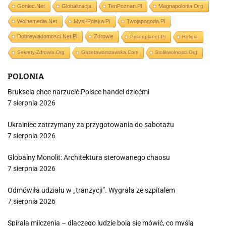
Goniec.net
Globalizacja
TenPoznan.pl
Magnapolonia.org
Wolnemedia.net
Mysl-Polska.pl
Twojapogoda.pl
Dobrewiadomosci.net.pl
Zdrowie
Prisonplanet.pl
Religia
Sekrety-Zdrowia.org
Gazetawarszawska.com
Stolikwolnosci.org
POLONIA
Bruksela chce narzucić Polsce handel dziećmi
7 sierpnia 2026
Ukrainiec zatrzymany za przygotowania do sabotażu
7 sierpnia 2026
Globalny Monolit: Architektura sterowanego chaosu
7 sierpnia 2026
Odmówiła udziału w „tranzycji”. Wygrała ze szpitalem
7 sierpnia 2026
Spirala milczenia – dlaczego ludzie boją się mówić, co myślą