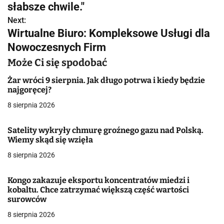
słabsze chwile."
i
Next:
g
Wirtualne Biuro: Kompleksowe Usługi dla
Nowoczesnych Firm
a
Może Ci się spodobać
c
Żar wróci 9 sierpnia. Jak długo potrwa i kiedy będzie
j
najgoręcej?
a
8 sierpnia 2026
w
Satelity wykryły chmurę groźnego gazu nad Polską.
Wiemy skąd się wzięła
p
8 sierpnia 2026
i
s
Kongo zakazuje eksportu koncentratów miedzi i
kobaltu. Chce zatrzymać większą część wartości
u
surowców
8 sierpnia 2026