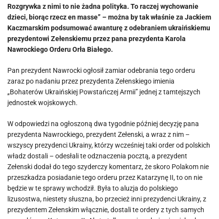
Rozgrywka z nimi to nie żadna polityka. To raczej wychowanie
dzieci, biorąc rzecz en masse” – można by tak właśnie za Jackiem
Kaczmarskim podsumować awanturę z odebraniem ukraińskiemu
prezydentowi Zełenskiemu przez pana prezydenta Karola
Nawrockiego Orderu Orła Białego.
Pan prezydent Nawrocki ogłosił zamiar odebrania tego orderu
zaraz po nadaniu przez prezydenta Zełenskiego imienia
„Bohaterów Ukraińskiej Powstańczej Armii” jednej z tamtejszych
jednostek wojskowych.
W odpowiedzi na ogłoszoną dwa tygodnie później decyzję pana
prezydenta Nawrockiego, prezydent Zełenski, a wraz z nim –
wszyscy prezydenci Ukrainy, którzy wcześniej taki order od polskich
władz dostali – odesłali te odznaczenia pocztą, a prezydent
Zełenski dodał do tego szyderczy komentarz, że skoro Polakom nie
przeszkadza posiadanie tego orderu przez Katarzynę II, to on nie
będzie w te sprawy wchodził. Była to aluzja do polskiego
lizusostwa, niestety słuszna, bo przecież inni prezydenci Ukrainy, z
prezydentem Zełenskim włącznie, dostali te ordery z tych samych