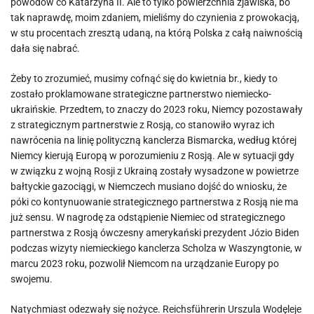
powodów co Katarzyna II. Ale to tylko powierzchnia zjawiska, bo
tak naprawdę, moim zdaniem, mieliśmy do czynienia z prowokacją,
w stu procentach zresztą udaną, na którą Polska z całą naiwnością
dała się nabrać.
Żeby to zrozumieć, musimy cofnąć się do kwietnia br., kiedy to
zostało proklamowane strategiczne partnerstwo niemiecko-
ukraińskie. Przedtem, to znaczy do 2023 roku, Niemcy pozostawały
z strategicznym partnerstwie z Rosją, co stanowiło wyraz ich
nawrócenia na linię polityczną kanclerza Bismarcka, według której
Niemcy kierują Europą w porozumieniu z Rosją. Ale w sytuacji gdy
w związku z wojną Rosji z Ukrainą zostały wysadzone w powietrze
bałtyckie gazociągi, w Niemczech musiano dojść do wniosku, że
póki co kontynuowanie strategicznego partnerstwa z Rosją nie ma
już sensu. W nagrodę za odstąpienie Niemiec od strategicznego
partnerstwa z Rosją ówczesny amerykański prezydent Józio Biden
podczas wizyty niemieckiego kanclerza Scholza w Waszyngtonie, w
marcu 2023 roku, pozwolił Niemcom na urządzanie Europy po
swojemu.
Natychmiast odezwały się nożyce. Reichsführerin Urszula Wodęleje