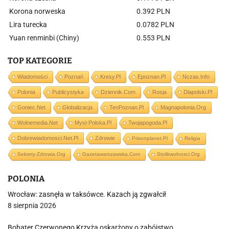
Korona norweska
0.392 PLN
Lira turecka
0.0782 PLN
Yuan renminbi (Chiny)
0.553 PLN
TOP KATEGORIE
Wiadomości
Poznań
Kresy.pl
Epoznan.pl
Nczas.info
Polonia
Publicystyka
Dziennik.com
Rosja
Dlapolski.pl
Goniec.net
Globalizacja
TenPoznan.pl
Magnapolonia.org
Wolnemedia.net
Mysl-Polska.pl
Twojapogoda.pl
Dobrewiadomosci.net.pl
Zdrowie
Prisonplanet.pl
Religia
Sekrety-Zdrowia.org
Gazetawarszawska.com
Stolikwolnosci.org
POLONIA
Wrocław: zasnęła w taksówce. Kazach ją zgwałcił
8 sierpnia 2026
Bohater Czerwonego Krzyża oskarżony o zabójstwo