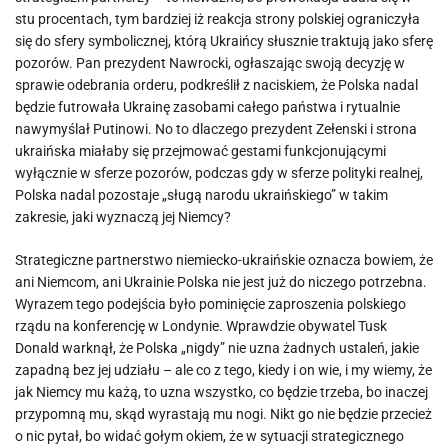
stu procentach, tym bardziej iż reakcja strony polskiej ograniczyła
się do sfery symbolicznej, którą Ukraińcy słusznie traktują jako sferę
pozorów. Pan prezydent Nawrocki, ogłaszając swoją decyzję w
sprawie odebrania orderu, podkreślił z naciskiem, że Polska nadal
będzie futrowała Ukrainę zasobami całego państwa i rytualnie
nawymyślał Putinowi. No to dlaczego prezydent Zełenski i strona
ukraińska miałaby się przejmować gestami funkcjonującymi
wyłącznie w sferze pozorów, podczas gdy w sferze polityki realnej,
Polska nadal pozostaje „sługą narodu ukraińskiego” w takim
zakresie, jaki wyznaczą jej Niemcy?
Strategiczne partnerstwo niemiecko-ukraińskie oznacza bowiem, że
ani Niemcom, ani Ukrainie Polska nie jest już do niczego potrzebna.
Wyrazem tego podejścia było pominięcie zaproszenia polskiego
rządu na konferencję w Londynie. Wprawdzie obywatel Tusk
Donald warknął, że Polska „nigdy” nie uzna żadnych ustaleń, jakie
zapadną bez jej udziału – ale co z tego, kiedy i on wie, i my wiemy, że
jak Niemcy mu każą, to uzna wszystko, co będzie trzeba, bo inaczej
przypomną mu, skąd wyrastają mu nogi. Nikt go nie będzie przecież
o nic pytał, bo widać gołym okiem, że w sytuacji strategicznego