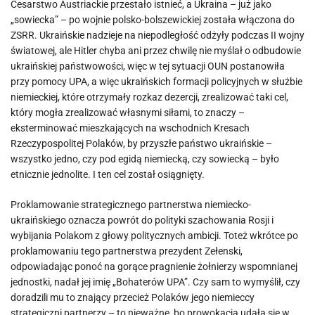
Cesarstwo Austriackie przestało istnieć, a Ukraina – już jako
„sowiecka” – po wojnie polsko-bolszewickiej została włączona do
ZSRR. Ukraińskie nadzieje na niepodległość odżyły podczas II wojny
światowej, ale Hitler chyba ani przez chwilę nie myślał o odbudowie
ukraińskiej państwowości, więc w tej sytuacji OUN postanowiła
przy pomocy UPA, a więc ukraińskich formacji policyjnych w służbie
niemieckiej, które otrzymały rozkaz dezercji, zrealizować taki cel,
który mogła zrealizować własnymi siłami, to znaczy –
eksterminować mieszkających na wschodnich Kresach
Rzeczypospolitej Polaków, by przyszłe państwo ukraińskie –
wszystko jedno, czy pod egidą niemiecką, czy sowiecką – było
etnicznie jednolite. I ten cel został osiągnięty.
Proklamowanie strategicznego partnerstwa niemiecko-
ukraińskiego oznacza powrót do polityki szachowania Rosji i
wybijania Polakom z głowy politycznych ambicji. Toteż wkrótce po
proklamowaniu tego partnerstwa prezydent Zełenski,
odpowiadając ponoć na gorące pragnienie żołnierzy wspomnianej
jednostki, nadał jej imię „Bohaterów UPA”. Czy sam to wymyślił, czy
doradzili mu to znający przecież Polaków jego niemieccy
strategiczni partnerzy – to nieważne, bo prowokacja udała się w