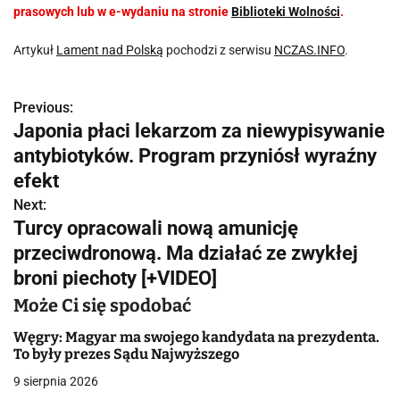
prasowych lub w e-wydaniu na stronie
Biblioteki Wolności
.
Artykuł
Lament nad Polską
pochodzi z serwisu
NCZAS.INFO
.
Previous:
N
Japonia płaci lekarzom za niewypisywanie
a
antybiotyków. Program przyniósł wyraźny
w
efekt
Next:
i
Turcy opracowali nową amunicję
g
przeciwdronową. Ma działać ze zwykłej
broni piechoty [+VIDEO]
a
Może Ci się spodobać
c
Węgry: Magyar ma swojego kandydata na prezydenta.
j
To były prezes Sądu Najwyższego
a
9 sierpnia 2026