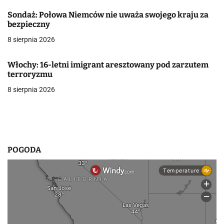
w
Sondaż: Połowa Niemców nie uważa swojego kraju za
bezpieczny
p
8 sierpnia 2026
i
s
Włochy: 16-letni imigrant aresztowany pod zarzutem
terroryzmu
u
8 sierpnia 2026
POGODA