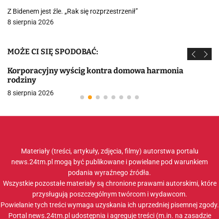
Z Bidenem jest źle. „Rak się rozprzestrzenił”
8 sierpnia 2026
MOŻE CI SIĘ SPODOBAĆ:
Korporacyjny wyścig kontra domowa harmonia
rodziny
8 sierpnia 2026
Materiały (treści, artykuły, zdjęcia, filmy) autorstwa portalu
news.24tm.pl mogą być publikowane i powielane pod warunkiem
podania wyraźnego źródła.
Wszystkie pozostałe materiały są chronione prawami autorskimi, które
przysługują poszczególnym twórcom i wydawcom.
Powielanie tych treści wymaga uzyskania ich uprzedniej pisemnej zgody.
Portal news.24tm.pl udostępnia i agreguje treści (m.in. na zasadzie