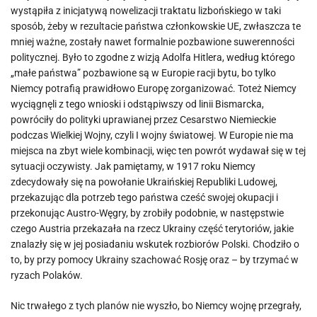
wystąpiła z inicjatywą nowelizacji traktatu lizbońskiego w taki
sposób, żeby w rezultacie państwa członkowskie UE, zwłaszcza te
mniej ważne, zostały nawet formalnie pozbawione suwerenności
politycznej. Było to zgodne z wizją Adolfa Hitlera, według którego
„małe państwa” pozbawione są w Europie racji bytu, bo tylko
Niemcy potrafią prawidłowo Europę zorganizować. Toteż Niemcy
wyciągnęli z tego wnioski i odstąpiwszy od linii Bismarcka,
powróciły do polityki uprawianej przez Cesarstwo Niemieckie
podczas Wielkiej Wojny, czyli I wojny światowej. W Europie nie ma
miejsca na zbyt wiele kombinacji, więc ten powrót wydawał się w tej
sytuacji oczywisty. Jak pamiętamy, w 1917 roku Niemcy
zdecydowały się na powołanie Ukraińskiej Republiki Ludowej,
przekazując dla potrzeb tego państwa cześć swojej okupacji i
przekonując Austro-Węgry, by zrobiły podobnie, w następstwie
czego Austria przekazała na rzecz Ukrainy część terytoriów, jakie
znalazły się w jej posiadaniu wskutek rozbiorów Polski. Chodziło o
to, by przy pomocy Ukrainy szachować Rosję oraz – by trzymać w
ryzach Polaków.
Nic trwałego z tych planów nie wyszło, bo Niemcy wojnę przegrały,