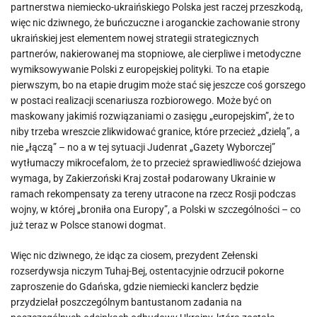
partnerstwa niemiecko-ukraińskiego Polska jest raczej przeszkodą,
więc nic dziwnego, że buńczuczne i aroganckie zachowanie strony
ukraińskiej jest elementem nowej strategii strategicznych
partnerów, nakierowanej ma stopniowe, ale cierpliwe i metodyczne
wymiksowywanie Polski z europejskiej polityki. To na etapie
pierwszym, bo na etapie drugim może stać się jeszcze coś gorszego
w postaci realizacji scenariusza rozbiorowego. Może być on
maskowany jakimiś rozwiązaniami o zasięgu „europejskim”, że to
niby trzeba wreszcie zlikwidować granice, które przecież „dzielą”, a
nie „łączą” – no a w tej sytuacji Judenrat „Gazety Wyborczej”
wytłumaczy mikrocefalom, że to przecież sprawiedliwość dziejowa
wymaga, by Zakierzoński Kraj został podarowany Ukrainie w
ramach rekompensaty za tereny utracone na rzecz Rosji podczas
wojny, w której „broniła ona Europy”, a Polski w szczególności – co
już teraz w Polsce stanowi dogmat.
Więc nic dziwnego, że idąc za ciosem, prezydent Zełenski
rozserdywsja niczym Tuhaj-Bej, ostentacyjnie odrzucił pokorne
zaproszenie do Gdańska, gdzie niemiecki kanclerz będzie
przydzielał poszczególnym bantustanom zadania na