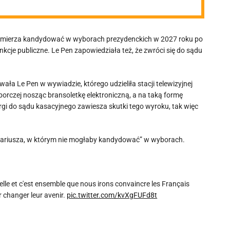
 zamierza kandydować w wyborach prezydenckich w 2027 roku po
nkcje publiczne. Le Pen zapowiedziała też, że zwróci się do sądu
ła Le Pen w wywiadzie, którego udzieliła stacji telewizyjnej
borczej nosząc bransoletkę elektroniczną, a na taką formę
argi do sądu kasacyjnego zawiesza skutki tego wyroku, tak więc
cenariusza, w którym nie mogłaby kandydować” w wyborach.
lle et c'est ensemble que nous irons convaincre les Français
 changer leur avenir.
pic.twitter.com/kvXgFUFd8t