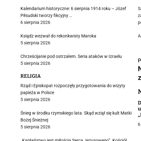
Kalendarium historyczne: 6 sierpnia 1914 roku – Józef
S
Piłsudski tworzy fikcyjny …
z
6 sierpnia 2026
p
Ksiądz wezwał do rekonkwisty Maroka
A
5 sierpnia 2026
Chrześcijanie pod ostrzałem. Seria ataków w Izraelu
P
5 sierpnia 2026
RELIGIA
Rząd i Episkopat rozpoczęły przygotowania do wizyty
i
papieża w Polsce
5 sierpnia 2026
D
u
Śnieg w środku rzymskiego lata. Skąd wziął się kult Matki
„
Bożej Śnieżnej
o
6
5 sierpnia 2026
„Kapłaństwo jest miłością Serca Jezusowego”. Kościół