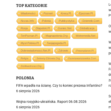
L
TOP KATEGORIE
w
Wiadomości
Poznań
Kresy.pl
Epoznan.pl
P
Nczas.info
Polonia
Publicystyka
Dziennik.com
O
Rosja
Dlapolski.pl
Goniec.net
Globalizacja
w
TenPoznan.pl
Magnapolonia.org
Wolnemedia.net
W
Mysl-Polska.pl
Twojapogoda.pl
w
Dobrewiadomosci.net.pl
Zdrowie
Prisonplanet.pl
p
Religia
Sekrety-Zdrowia.org
Gazetawarszawska.com
W
Stolikwolnosci.org
F
d
POLONIA
z
FIFA wpadła na ścianę. Czy to koniec prezesa Infantino?
r
6 sierpnia 2026
S
Wojna rosyjsko-ukraińska. Raport 06.08.2026
e
6 sierpnia 2026
m