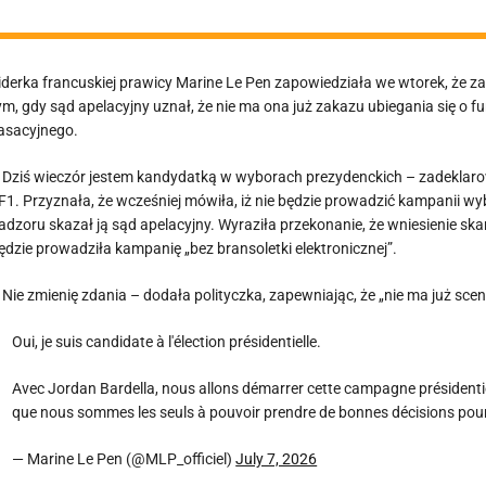
iderka francuskiej prawicy Marine Le Pen zapowiedziała we wtorek, że
ym, gdy sąd apelacyjny uznał, że nie ma ona już zakazu ubiegania się o fu
asacyjnego.
 Dziś wieczór jestem kandydatką w wyborach prezydenckich – zadeklarowa
F1. Przyznała, że wcześniej mówiła, iż nie będzie prowadzić kampanii wy
adzoru skazał ją sąd apelacyjny. Wyraziła przekonanie, że wniesienie sk
ędzie prowadziła kampanię „bez bransoletki elektronicznej”.
 Nie zmienię zdania – dodała polityczka, zapewniając, że „nie ma już s
Oui, je suis candidate à l'élection présidentielle.
Avec Jordan Bardella, nous allons démarrer cette campagne présidentie
que nous sommes les seuls à pouvoir prendre de bonnes décisions pour
— Marine Le Pen (@MLP_officiel)
July 7, 2026