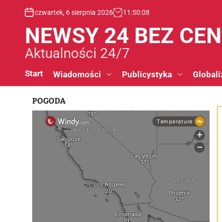
S
czwartek, 6 sierpnia 2026
11
:
50
:
09
k
i
NEWSY 24 BEZ CE
p
t
Aktualności 24/7
o
c
Start
Wiadomości
Publicystyka
Globali
o
n
POGODA
t
e
n
t