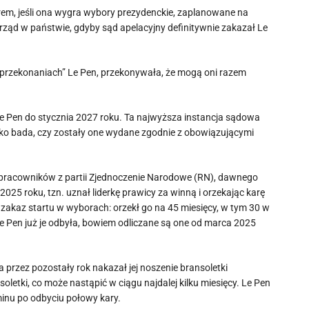
erem, jeśli ona wygra wybory prezydenckie, zaplanowane na
urząd w państwie, gdyby sąd apelacyjny definitywnie zakazał Le
ch przekonaniach” Le Pen, przekonywała, że mogą oni razem
Le Pen do stycznia 2027 roku. Ta najwyższa instancja sądowa
ylko bada, czy zostały one wydane zgodnie z obowiązującymi
łpracowników z partii Zjednoczenie Narodowe (RN), dawnego
025 roku, tzn. uznał liderkę prawicy za winną i orzekając karę
en zakaz startu w wyborach: orzekł go na 45 miesięcy, w tym 30 w
Le Pen już je odbyła, bowiem odliczane są one od marca 2025
a przez pozostały rok nakazał jej noszenie bransoletki
oletki, co może nastąpić w ciągu najdalej kilku miesięcy. Le Pen
minu po odbyciu połowy kary.