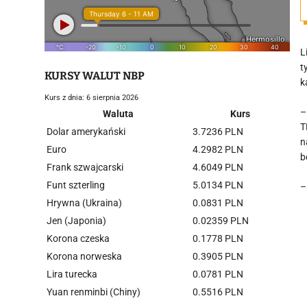
L
t
KURSY WALUT NBP
k
Kurs z dnia: 6 sierpnia 2026
–
Waluta
Kurs
T
Dolar amerykański
3.7236 PLN
n
Euro
4.2982 PLN
b
Frank szwajcarski
4.6049 PLN
Funt szterling
5.0134 PLN
–
Hrywna (Ukraina)
0.0831 PLN
Jen (Japonia)
0.02359 PLN
Korona czeska
0.1778 PLN
Korona norweska
0.3905 PLN
Lira turecka
0.0781 PLN
Yuan renminbi (Chiny)
0.5516 PLN