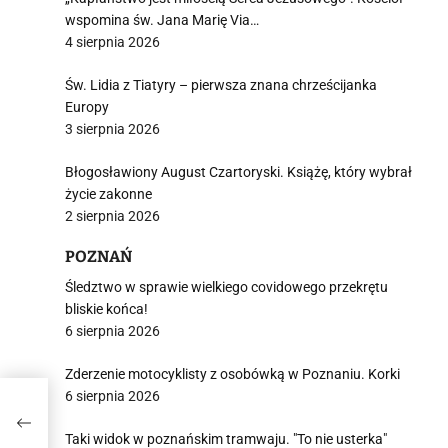
j
wspomina św. Jana Marię Via…
4 sierpnia 2026
Św. Lidia z Tiatyry – pierwsza znana chrześcijanka
Europy
3 sierpnia 2026
i
Błogosławiony August Czartoryski. Książę, który wybrał
życie zakonne
2 sierpnia 2026
POZNAŃ
Śledztwo w sprawie wielkiego covidowego przekrętu
bliskie końca!
6 sierpnia 2026
Zderzenie motocyklisty z osobówką w Poznaniu. Korki
6 sierpnia 2026
czył
Taki widok w poznańskim tramwaju. "To nie usterka"