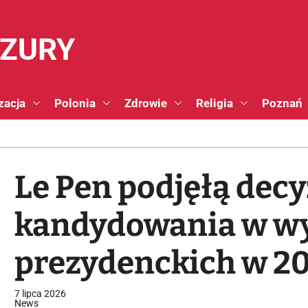
NZURY
zacja
Polonia
Zdrowie
Religia
Poznań
Le Pen podjęłą decy
kandydowania w w
prezydenckich w 2
7 lipca 2026
News