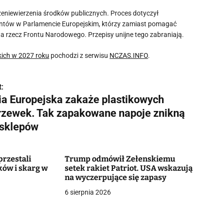
przeniewierzenia środków publicznych. Proces dotyczył
stentów w Parlamencie Europejskim, którzy zamiast pomagać
a rzecz Frontu Narodowego. Przepisy unijne tego zabraniają.
kich w 2027 roku
pochodzi z serwisu
NCZAS.INFO
.
:
ia Europejska zakaże plastikowych
rzewek. Tak zapakowane napoje znikną
 sklepów
przestali
Trump odmówił Zełenskiemu
ów i skarg w
setek rakiet Patriot. USA wskazują
na wyczerpujące się zapasy
6 sierpnia 2026