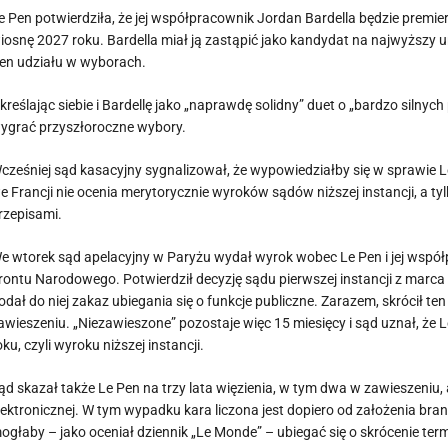
e Pen potwierdziła, że jej współpracownik Jordan Bardella będzie premi
iosnę 2027 roku. Bardella miał ją zastąpić jako kandydat na najwyższy 
en udziału w wyborach.
kreślając siebie i Bardellę jako „naprawdę solidny” duet o „bardzo silny
ygrać przyszłoroczne wybory.
cześniej sąd kasacyjny sygnalizował, że wypowiedziałby się w sprawie 
e Francji nie ocenia merytorycznie wyroków sądów niższej instancji, a t
rzepisami.
e wtorek sąd apelacyjny w Paryżu wydał wyrok wobec Le Pen i jej wspó
rontu Narodowego. Potwierdził decyzję sądu pierwszej instancji z marca 2
odał do niej zakaz ubiegania się o funkcje publiczne. Zarazem, skrócił t
awieszeniu. „Niezawieszone” pozostaje więc 15 miesięcy i sąd uznał, że 
oku, czyli wyroku niższej instancji.
ąd skazał także Le Pen na trzy lata więzienia, w tym dwa w zawieszeniu, 
lektronicznej. W tym wypadku kara liczona jest dopiero od założenia brans
ogłaby – jako oceniał dziennik „Le Monde” – ubiegać się o skrócenie ter