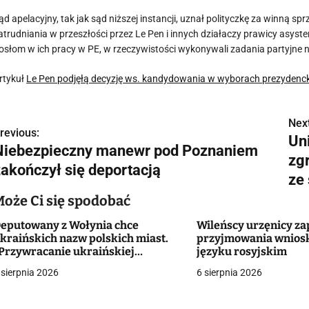
ąd apelacyjny, tak jak sąd niższej instancji, uznał polityczkę za winną s
atrudniania w przeszłości przez Le Pen i innych działaczy prawicy asy
osłom w ich pracy w PE, w rzeczywistości wykonywali zadania partyjne n
rtykuł
Le Pen podjęłą decyzję ws. kandydowania w wyborach prezydenc
Next
N
revious:
Un
Niebezpieczny manewr pod Poznaniem
a
zg
zakończył się deportacją
w
ze
Może Ci się spodobać
eputowany z Wołynia chce
Wileńscy urzęnicy za
g
kraińskich nazw polskich miast.
przyjmowania wniosk
Przywracanie ukraińskiej
języku rosyjskim
a
becności w przestrzeni świata”
 sierpnia 2026
6 sierpnia 2026
c