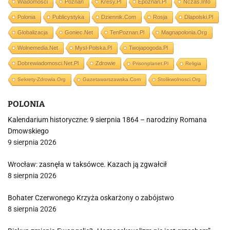
Wiadomości
Poznań
Kresy.pl
Epoznan.pl
Nczas.info
Polonia
Publicystyka
Dziennik.com
Rosja
Dlapolski.pl
Globalizacja
Goniec.net
TenPoznan.pl
Magnapolonia.org
Wolnemedia.net
Mysl-Polska.pl
Twojapogoda.pl
Dobrewiadomosci.net.pl
Zdrowie
Prisonplanet.pl
Religia
Sekrety-Zdrowia.org
Gazetawarszawska.com
Stolikwolnosci.org
POLONIA
Kalendarium historyczne: 9 sierpnia 1864 – narodziny Romana
Dmowskiego
9 sierpnia 2026
Wrocław: zasnęła w taksówce. Kazach ją zgwałcił
8 sierpnia 2026
Bohater Czerwonego Krzyża oskarżony o zabójstwo
8 sierpnia 2026