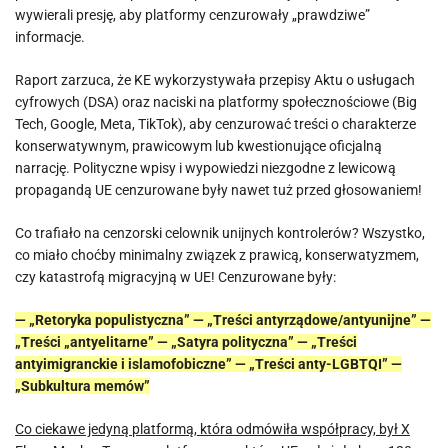
wywierali presję, aby platformy cenzurowały „prawdziwe”
informacje.
Raport zarzuca, że KE wykorzystywała przepisy Aktu o usługach
cyfrowych (DSA) oraz naciski na platformy społecznościowe (Big
Tech, Google, Meta, TikTok), aby cenzurować treści o charakterze
konserwatywnym, prawicowym lub kwestionujące oficjalną
narrację. Polityczne wpisy i wypowiedzi niezgodne z lewicową
propagandą UE cenzurowane były nawet tuż przed głosowaniem!
Co trafiało na cenzorski celownik unijnych kontrolerów? Wszystko,
co miało choćby minimalny związek z prawicą, konserwatyzmem,
czy katastrofą migracyjną w UE! Cenzurowane były:
— „Retoryka populistyczna” — „Treści antyrządowe/antyunijne” —
„Treści „antyelitarne” — „Satyra polityczna” — „Treści
antyimigranckie i islamofobiczne” — „Treści anty-LGBTQI” —
„Subkultura memów”
Co ciekawe jedyną platformą, która odmówiła współpracy, był X