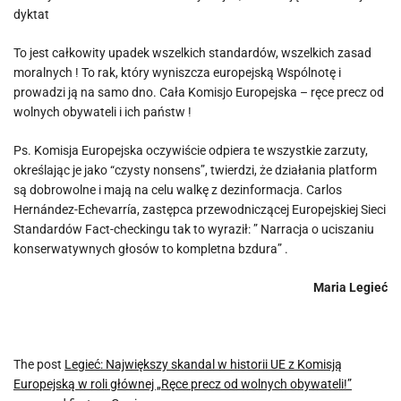
dyktat
To jest całkowity upadek wszelkich standardów, wszelkich zasad
moralnych ! To rak, który wyniszcza europejską Wspólnotę i
prowadzi ją na samo dno. Cała Komisjo Europejska – ręce precz od
wolnych obywateli i ich państw !
Ps. Komisja Europejska oczywiście odpiera te wszystkie zarzuty,
określając je jako “czysty nonsens”, twierdzi, że działania platform
są dobrowolne i mają na celu walkę z dezinformacja. Carlos
Hernández-Echevarría, zastępca przewodniczącej Europejskiej Sieci
Standardów Fact-checkingu tak to wyraził: ” Narracja o uciszaniu
konserwatywnych głosów to kompletna bzdura” .
Maria Legieć
The post
Legieć: Największy skandal w historii UE z Komisją
Europejską w roli głównej „Ręce precz od wolnych obywateli!”