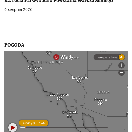
p
82. rocznica wybuchu Powstania Warszawskiego
6 sierpnia 2026
i
s
u
POGODA