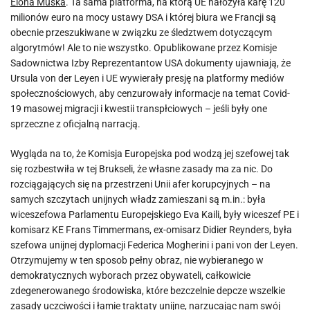
Elona Muska
. Ta sama platforma, na którą UE nałożyła karę 120
milionów euro na mocy ustawy DSA i której biura we Francji są
obecnie przeszukiwane w związku ze śledztwem dotyczącym
algorytmów! Ale to nie wszystko. Opublikowane przez Komisje
Sadownictwa Izby Reprezentantow USA dokumenty ujawniają, że
Ursula von der Leyen i UE wywierały presję na platformy mediów
społecznościowych, aby cenzurowały informacje na temat Covid-
19 masowej migracji i kwestii transpłciowych – jeśli były one
sprzeczne z oficjalną narracją.
Wygląda na to, że Komisja Europejska pod wodzą jej szefowej tak
się rozbestwiła w tej Brukseli, że własne zasady ma za nic. Do
rozciągających się na przestrzeni Unii afer korupcyjnych – na
samych szczytach unijnych władz zamieszani są m.in.: była
wiceszefowa Parlamentu Europejskiego Eva Kaili, były wiceszef PE i
komisarz KE Frans Timmermans, ex-omisarz Didier Reynders, była
szefowa unijnej dyplomacji Federica Mogherini i pani von der Leyen.
Otrzymujemy w ten sposob pełny obraz, nie wybieranego w
demokratycznych wyborach przez obywateli, całkowicie
zdegenerowanego środowiska, które bezczelnie depcze wszelkie
zasady uczciwości i łamie traktaty unijne, narzucając nam swój