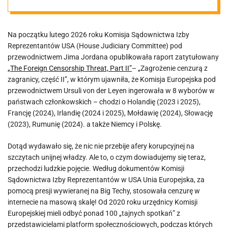
Komisją
Na początku lutego 2026 roku Komisja Sądownictwa Izby
Europejską w
Reprezentantów USA (House Judiciary Committee) pod
przewodnictwem Jima Jordana opublikowała raport zatytułowany
roli głównej
„The Foreign Censorship Threat, Part II”
– „Zagrożenie cenzurą z
zagranicy, część II”, w którym ujawniła, że Komisja Europejska pod
przewodnictwem Ursuli von der Leyen ingerowała w 8 wyborów w
„Ręce precz od
państwach członkowskich – chodzi o Holandię (2023 i 2025),
Francję (2024), Irlandię (2024 i 2025), Mołdawię (2024), Słowację
wolnych
(2023), Rumunię (2024). a także Niemcy i Polskę.
Dotąd wydawało się, że nic nie przebije afery korupcyjnej na
obywateli!”
szczytach unijnej władzy. Ale to, o czym dowiadujemy się teraz,
przechodzi ludzkie pojęcie. Według dokumentów Komisji
Sądownictwa Izby Reprezentantów w USA Unia Europejska, za
pomocą presji wywieranej na Big Techy, stosowała cenzurę w
internecie na masową skalę! Od 2020 roku urzędnicy Komisji
Europejskiej mieli odbyć ponad 100 „tajnych spotkań” z
przedstawicielami platform społecznościowych, podczas których