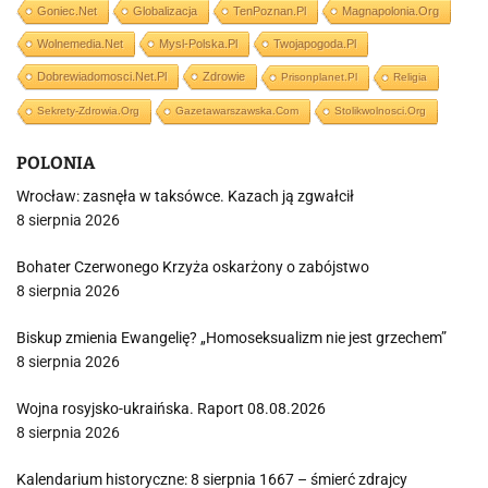
Goniec.net
Globalizacja
TenPoznan.pl
Magnapolonia.org
Wolnemedia.net
Mysl-Polska.pl
Twojapogoda.pl
Dobrewiadomosci.net.pl
Zdrowie
Prisonplanet.pl
Religia
Sekrety-Zdrowia.org
Gazetawarszawska.com
Stolikwolnosci.org
POLONIA
Wrocław: zasnęła w taksówce. Kazach ją zgwałcił
8 sierpnia 2026
Bohater Czerwonego Krzyża oskarżony o zabójstwo
8 sierpnia 2026
Biskup zmienia Ewangelię? „Homoseksualizm nie jest grzechem”
8 sierpnia 2026
Wojna rosyjsko-ukraińska. Raport 08.08.2026
8 sierpnia 2026
Kalendarium historyczne: 8 sierpnia 1667 – śmierć zdrajcy