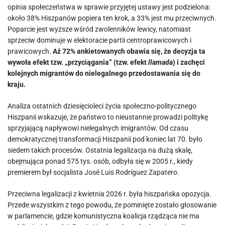
opinia społeczeństwa w sprawie przyjętej ustawy jest podzielona:
około 38% Hiszpanów popiera ten krok, a 33% jest mu przeciwnych.
Poparcie jest wyższe wśród zwolenników lewicy, natomiast
sprzeciw dominuje w elektoracie partii centroprawicowych i
prawicowych.
Aż 72% ankietowanych obawia się, że decyzja ta
wywoła efekt tzw. „przyciągania” (tzw. efekt
llamada
) i zachęci
kolejnych migrantów do nielegalnego przedostawania się do
kraju.
Analiza ostatnich dziesięcioleci życia społeczno-politycznego
Hiszpanii wskazuje, że państwo to nieustannie prowadzi politykę
sprzyjającą napływowi nielegalnych imigrantów. Od czasu
demokratycznej transformacji Hiszpanii pod koniec lat 70. było
siedem takich procesów. Ostatnia legalizacja na dużą skalę,
obejmująca ponad 575 tys. osób, odbyła się w 2005 r., kiedy
premierem był socjalista José Luis Rodríguez Zapatero.
Przeciwna legalizacji z kwietnia 2026 r. była hiszpańska opozycja.
Przede wszystkim z tego powodu, że pominięte zostało głosowanie
w parlamencie, gdzie komunistyczna koalicja rządząca nie ma