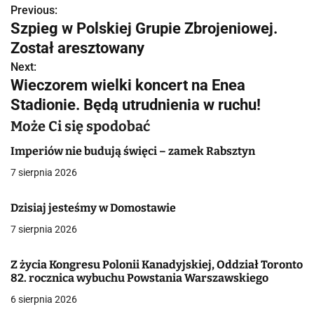
Previous:
N
Szpieg w Polskiej Grupie Zbrojeniowej.
a
Został aresztowany
w
Next:
Wieczorem wielki koncert na Enea
i
Stadionie. Będą utrudnienia w ruchu!
g
Może Ci się spodobać
a
Imperiów nie budują święci – zamek Rabsztyn
c
7 sierpnia 2026
j
Dzisiaj jesteśmy w Domostawie
a
7 sierpnia 2026
w
Z życia Kongresu Polonii Kanadyjskiej, Oddział Toronto
p
82. rocznica wybuchu Powstania Warszawskiego
6 sierpnia 2026
i