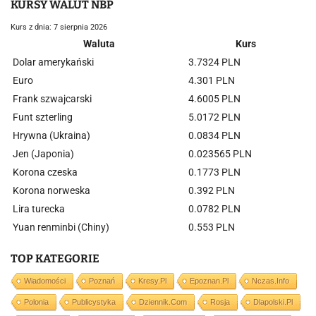
KURSY WALUT NBP
Kurs z dnia: 7 sierpnia 2026
Waluta
Kurs
Dolar amerykański
3.7324 PLN
Euro
4.301 PLN
Frank szwajcarski
4.6005 PLN
Funt szterling
5.0172 PLN
Hrywna (Ukraina)
0.0834 PLN
Jen (Japonia)
0.023565 PLN
Korona czeska
0.1773 PLN
Korona norweska
0.392 PLN
Lira turecka
0.0782 PLN
Yuan renminbi (Chiny)
0.553 PLN
TOP KATEGORIE
Wiadomości
Poznań
Kresy.pl
Epoznan.pl
Nczas.info
Polonia
Publicystyka
Dziennik.com
Rosja
Dlapolski.pl