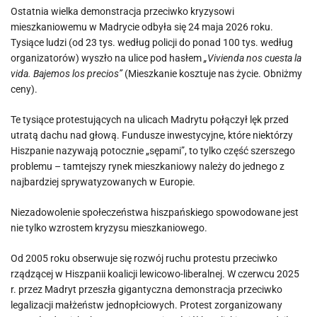
Ostatnia wielka demonstracja przeciwko kryzysowi
mieszkaniowemu w Madrycie odbyła się 24 maja 2026 roku.
Tysiące ludzi (od 23 tys. według policji do ponad 100 tys. według
organizatorów) wyszło na ulice pod hasłem
„Vivienda nos cuesta la
vida. Bajemos los precios”
(Mieszkanie kosztuje nas życie. Obniżmy
ceny).
Te tysiące protestujących na ulicach Madrytu połączył lęk przed
utratą dachu nad głową. Fundusze inwestycyjne, które niektórzy
Hiszpanie nazywają potocznie „sępami”, to tylko część szerszego
problemu – tamtejszy rynek mieszkaniowy należy do jednego z
najbardziej sprywatyzowanych w Europie.
Niezadowolenie społeczeństwa hiszpańskiego spowodowane jest
nie tylko wzrostem kryzysu mieszkaniowego.
Od 2005 roku obserwuje się rozwój ruchu protestu przeciwko
rządzącej w Hiszpanii koalicji lewicowo-liberalnej. W czerwcu 2025
r. przez Madryt przeszła gigantyczna demonstracja przeciwko
legalizacji małżeństw jednopłciowych. Protest zorganizowany