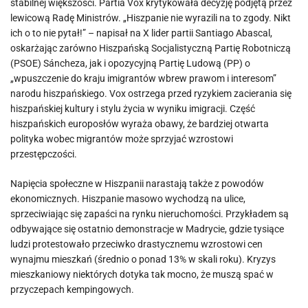
stabilnej większości. Partia Vox krytykowała decyzję podjętą przez
lewicową Radę Ministrów. „Hiszpanie nie wyrazili na to zgody. Nikt
ich o to nie pytał!” – napisał na X lider partii Santiago Abascal,
oskarżając zarówno Hiszpańską Socjalistyczną Partię Robotniczą
(PSOE) Sáncheza, jak i opozycyjną Partię Ludową (PP) o
„wpuszczenie do kraju imigrantów wbrew prawom i interesom”
narodu hiszpańskiego. Vox ostrzega przed ryzykiem zacierania się
hiszpańskiej kultury i stylu życia w wyniku imigracji. Część
hiszpańskich europosłów wyraża obawy, że bardziej otwarta
polityka wobec migrantów może sprzyjać wzrostowi
przestępczości.
Napięcia społeczne w Hiszpanii narastają także z powodów
ekonomicznych. Hiszpanie masowo wychodzą na ulice,
sprzeciwiając się zapaści na rynku nieruchomości. Przykładem są
odbywające się ostatnio demonstracje w Madrycie, gdzie tysiące
ludzi protestowało przeciwko drastycznemu wzrostowi cen
wynajmu mieszkań (średnio o ponad 13% w skali roku). Kryzys
mieszkaniowy niektórych dotyka tak mocno, że muszą spać w
przyczepach kempingowych.