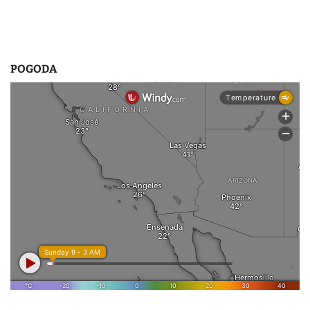
s
u
POGODA