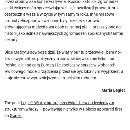
przez środowiska konserwatywne i Kościół katolicki zgromadził
setki tysięcy osób sprzeciwiających się nowelizacji prawa, która
ostatecznie weszła w życie w tym samym roku. Inne masowe
protesty Hiszpanów zwrócone były przeciwko prawu
zrównującemu małżeństwa osób tej samej płci – przeszły one do
historii jako jedne z największych zgromadzeń społecznych tamtej
dekady.
Ulice Madrytu dowodzą dziś, że wiatry buntu przeciwko liberalno-
lewicowym elitom politycznym coraz silniej wieją nie tylko nad
Polską, ale nad całą Europą i że społeczny sprzeciw wobec ich
lewicowego modelu rządzenia przestaje być lokalnym wyjątkiem, a
staje się coraz wyraźniejszym europejskim trendem.
Maria Legieć
The post
Legieć: Wiatry buntu przeciwko liberalno-lewicowym
strukturom władzy – powiewają nie tylko w Polsce!
appeared first
on
Goniec
.