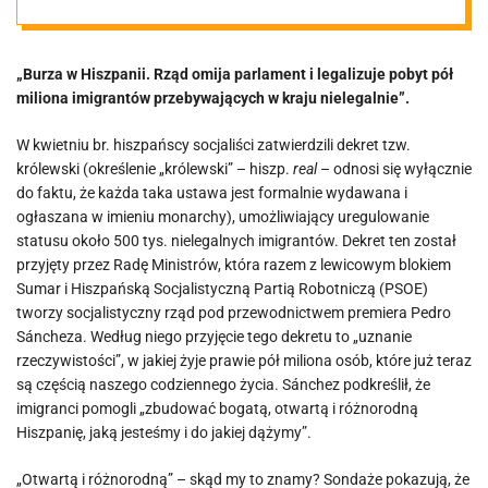
lewicowym
„Burza w Hiszpanii. Rząd omija parlament i legalizuje pobyt pół
strukturom
miliona imigrantów przebywających w kraju nielegalnie”.
władzy –
W kwietniu br. hiszpańscy socjaliści zatwierdzili dekret tzw.
królewski (określenie „królewski” – hiszp.
real
– odnosi się wyłącznie
do faktu, że każda taka ustawa jest formalnie wydawana i
powiewają nie
ogłaszana w imieniu monarchy), umożliwiający uregulowanie
statusu około 500 tys. nielegalnych imigrantów. Dekret ten został
tylko w Polsce!
przyjęty przez Radę Ministrów, która razem z lewicowym blokiem
Sumar i Hiszpańską Socjalistyczną Partią Robotniczą (PSOE)
tworzy socjalistyczny rząd pod przewodnictwem premiera Pedro
Sáncheza. Według niego przyjęcie tego dekretu to „uznanie
rzeczywistości”, w jakiej żyje prawie pół miliona osób, które już teraz
są częścią naszego codziennego życia. Sánchez podkreślił, że
imigranci pomogli „zbudować bogatą, otwartą i różnorodną
Hiszpanię, jaką jesteśmy i do jakiej dążymy”.
„Otwartą i różnorodną” – skąd my to znamy? Sondaże pokazują, że