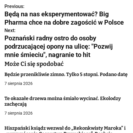
Previous:
N
Będą na nas eksperymentować? Big
a
Pharma chce na dobre zagościć w Polsce
w
Next:
Poznański radny ostro do osoby
i
podrzucającej opony na ulicę: "Pozwij
g
mnie śmieciu", nagranie to hit
a
Może Ci się spodobać
c
Będzie przenikliwie zimno. Tylko 5 stopni. Podano datę
7 sierpnia 2026
j
a
Te okazałe drzewa można śmiało wycinać. Ekolodzy
zachęcają
w
7 sierpnia 2026
p
Hiszpański ksiądz wezwał do „Rekonkwisty Maroka” i
i