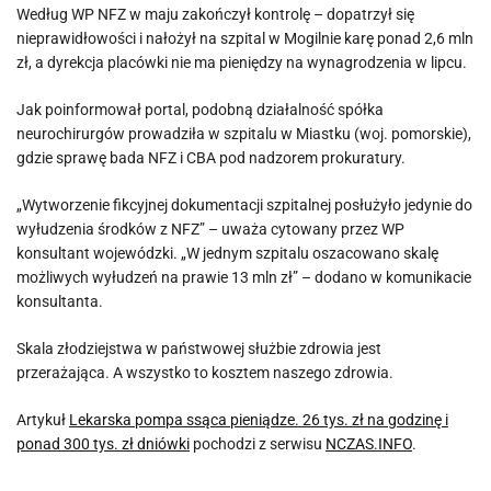
Według WP NFZ w maju zakończył kontrolę – dopatrzył się
nieprawidłowości i nałożył na szpital w Mogilnie karę ponad 2,6 mln
zł, a dyrekcja placówki nie ma pieniędzy na wynagrodzenia w lipcu.
Jak poinformował portal, podobną działalność spółka
neurochirurgów prowadziła w szpitalu w Miastku (woj. pomorskie),
gdzie sprawę bada NFZ i CBA pod nadzorem prokuratury.
„Wytworzenie fikcyjnej dokumentacji szpitalnej posłużyło jedynie do
wyłudzenia środków z NFZ” – uważa cytowany przez WP
konsultant wojewódzki. „W jednym szpitalu oszacowano skalę
możliwych wyłudzeń na prawie 13 mln zł” – dodano w komunikacie
konsultanta.
Skala złodziejstwa w państwowej służbie zdrowia jest
przerażająca. A wszystko to kosztem naszego zdrowia.
Artykuł
Lekarska pompa ssąca pieniądze. 26 tys. zł na godzinę i
ponad 300 tys. zł dniówki
pochodzi z serwisu
NCZAS.INFO
.