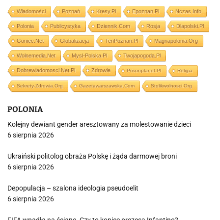
Wiadomości
Poznań
Kresy.pl
Epoznan.pl
Nczas.info
Polonia
Publicystyka
Dziennik.com
Rosja
Dlapolski.pl
Goniec.net
Globalizacja
TenPoznan.pl
Magnapolonia.org
Wolnemedia.net
Mysl-Polska.pl
Twojapogoda.pl
Dobrewiadomosci.net.pl
Zdrowie
Prisonplanet.pl
Religia
Sekrety-Zdrowia.org
Gazetawarszawska.com
Stolikwolnosci.org
POLONIA
Kolejny dewiant gender aresztowany za molestowanie dzieci
6 sierpnia 2026
Ukraiński politolog obraża Polskę i żąda darmowej broni
6 sierpnia 2026
Depopulacja – szalona ideologia pseudoelit
6 sierpnia 2026