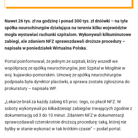
godzinę i ponad
Nawet 26 tys. zł na godzinę i ponad 300 tys. zł dniówki – na tyle
300 tys. zł
spółka neurochirurgów działająca na terenie kilku województw
mogła wystawiać rachunki szpitalom. Wykonywali kilkuminutowe
dniówki
zabiegi, ale zdaniem NFZ sprawozdawali droższe procedury –
napisała w poniedziałek Wirtualna Polska.
Portal poinformował, że jednym ze szpitali, który wszedł we
współpracę ze spółką neurochirurgów, jest Szpital w Mogilnie w
woj. kujawsko-pomorskim. Umowę ze spółką neurochirurgów
podpisała była dyrektor placówki, a sprawa została zgłoszona do
prokuratury – napisała WP.
„Lekarze brali za każdy zabieg 65 proc. tego, co płacił NFZ. W
soboty wykonywali po kilkadziesiąt zabiegów trwających zgodnie z
dokumentacją od 3 do 10 minut. Zdaniem NFZ w dokumentacji
sprawozdawali czterokrotnie droższą procedurę: taką, której nie
byliby w stanie wykonać w tak krótkim czasie” – podał portal.