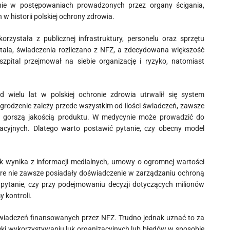
zenie w postępowaniach prowadzonych przez organy ścigania,
w historii polskiej ochrony zdrowia.
rzystała z publicznej infrastruktury, personelu oraz sprzętu
itala, świadczenia rozliczano z NFZ, a zdecydowana większość
pital przejmował na siebie organizację i ryzyko, natomiast
 wielu lat w polskiej ochronie zdrowia utrwalił się system
rodzenie zależy przede wszystkim od ilości świadczeń, zawsze
to gorszą jakością produktu. W medycynie może prowadzić do
acyjnych. Dlatego warto postawić pytanie, czy obecny model
ak wynika z informacji medialnych, umowy o ogromnej wartości
óre nie zawsze posiadały doświadczenie w zarządzaniu ochroną
 pytanie, czy przy podejmowaniu decyzji dotyczących milionów
 kontroli.
 świadczeń finansowanych przez NFZ. Trudno jednak uznać to za
ęki wykorzystywaniu luk organizacyjnych lub błędów w sposobie