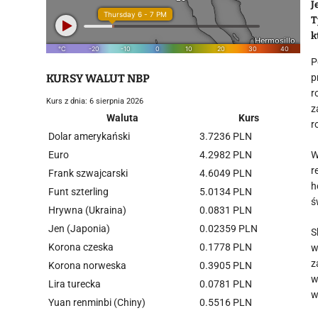
J
T
k
P
KURSY WALUT NBP
p
r
Kurs z dnia: 6 sierpnia 2026
z
Waluta
Kurs
r
Dolar amerykański
3.7236 PLN
Euro
4.2982 PLN
W
r
Frank szwajcarski
4.6049 PLN
h
Funt szterling
5.0134 PLN
ś
Hrywna (Ukraina)
0.0831 PLN
Jen (Japonia)
0.02359 PLN
S
Korona czeska
0.1778 PLN
w
z
Korona norweska
0.3905 PLN
w
Lira turecka
0.0781 PLN
w
Yuan renminbi (Chiny)
0.5516 PLN