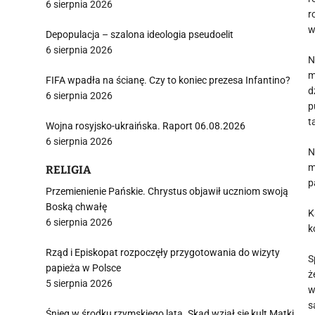
6 sierpnia 2026
r
w
Depopulacja – szalona ideologia pseudoelit
6 sierpnia 2026
N
m
FIFA wpadła na ścianę. Czy to koniec prezesa Infantino?
d
6 sierpnia 2026
p
t
Wojna rosyjsko-ukraińska. Raport 06.08.2026
6 sierpnia 2026
N
m
RELIGIA
p
Przemienienie Pańskie. Chrystus objawił uczniom swoją
Boską chwałę
K
6 sierpnia 2026
k
Rząd i Episkopat rozpoczęły przygotowania do wizyty
S
papieża w Polsce
ż
5 sierpnia 2026
w
s
Śnieg w środku rzymskiego lata. Skąd wziął się kult Matki