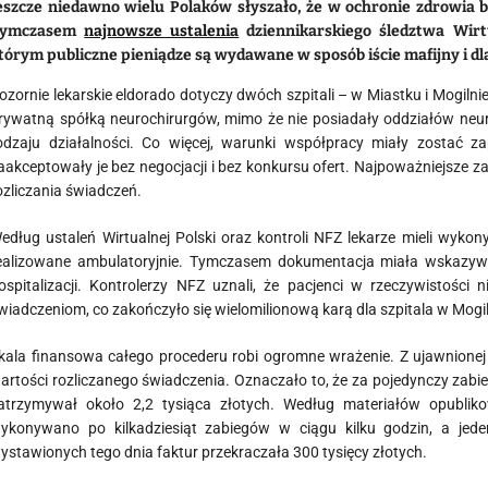
eszcze niedawno wielu Polaków słyszało, że w ochronie zdrowia br
ymczasem
najnowsze ustalenia
dziennikarskiego śledztwa Wirt
tórym publiczne pieniądze są wydawane w sposób iście mafijny i dla
ozornie lekarskie eldorado dotyczy dwóch szpitali – w Miastku i Mogilni
rywatną spółką neurochirurgów, mimo że nie posiadały oddziałów neuro
odzaju działalności. Co więcej, warunki współpracy miały zostać z
aakceptowały je bez negocjacji i bez konkursu ofert. Najpoważniejsze 
ozliczania świadczeń.
edług ustaleń Wirtualnej Polski oraz kontroli NFZ lekarze mieli wyko
ealizowane ambulatoryjnie. Tymczasem dokumentacja miała wskazy
ospitalizacji. Kontrolerzy NFZ uznali, że pacjenci w rzeczywistości
wiadczeniom, co zakończyło się wielomilionową karą dla szpitala w Mogi
kala finansowa całego procederu robi ogromne wrażenie. Z ujawnionej 
artości rozliczanego świadczenia. Oznaczało to, że za pojedynczy zabie
atrzymywał około 2,2 tysiąca złotych. Według materiałów opubliko
ykonywano po kilkadziesiąt zabiegów w ciągu kilku godzin, a jed
ystawionych tego dnia faktur przekraczała 300 tysięcy złotych.