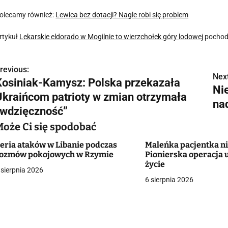
olecamy również:
Lewica bez dotacji? Nagle robi się problem
rtykuł
Lekarskie eldorado w Mogilnie to wierzchołek góry lodowej
pochodz
revious:
N
Next
Kosiniak-Kamysz: Polska przekazała
Ni
a
Ukraińcom patrioty w zmian otrzymała
na
w
“wdzięczność”
Może Ci się spodobać
eria ataków w Libanie podczas
Maleńka pacjentka ni
g
ozmów pokojowych w Rzymie
Pionierska operacja 
życie
a
 sierpnia 2026
6 sierpnia 2026
c
a