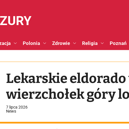
NZURY
zacja
Polonia
Zdrowie
Religia
Poznań
Lekarskie eldorado 
wierzchołek góry l
7 lipca 2026
News