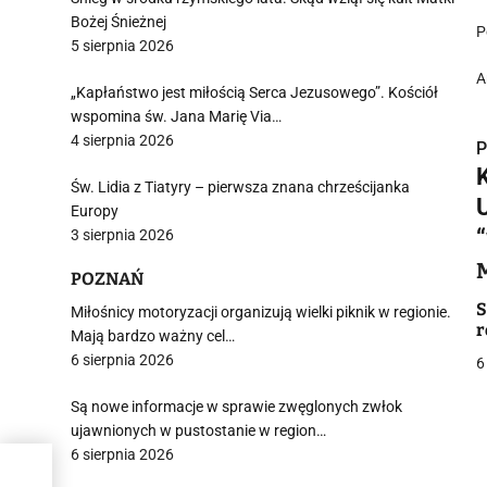
Bożej Śnieżnej
P
5 sierpnia 2026
A
„Kapłaństwo jest miłością Serca Jezusowego”. Kościół
wspomina św. Jana Marię Via…
4 sierpnia 2026
P
Św. Lidia z Tiatyry – pierwsza znana chrześcijanka
Europy
3 sierpnia 2026
i
POZNAŃ
S
Miłośnicy motoryzacji organizują wielki piknik w regionie.
r
Mają bardzo ważny cel…
6 sierpnia 2026
6
Są nowe informacje w sprawie zwęglonych zwłok
ujawnionych w pustostanie w region…
j
6 sierpnia 2026
om