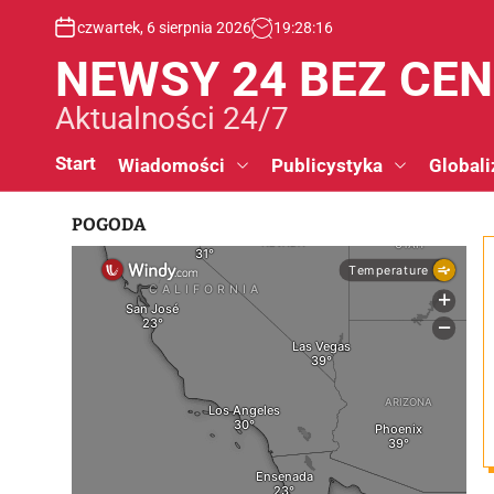
S
czwartek, 6 sierpnia 2026
19
:
28
:
16
k
i
NEWSY 24 BEZ CE
p
t
Aktualności 24/7
o
c
Start
Wiadomości
Publicystyka
Globali
o
n
POGODA
t
e
n
t