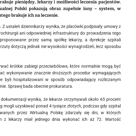
akuje pieniędzy, lekarzy i możliwości leczenia pacjentów.
ualnej Polski pokazują obraz zupełnie inny – system, w
tego brakuje ich na leczenie.
e. Z ustaleń dziennikarzy wynika, że placówki podpisały umowy z
chirurgii ani odpowiedniej infrastruktury do prowadzenia tego
aproponowane przez samą spółkę lekarzy, a dyrekcje szpitali
zarzuty dotyczą jednak nie wysokości wynagrodzeń, lecz sposobu
nywać krótkie zabiegi przeciwbólowe, które normalnie mogą być
wać wykonywanie znacznie droższych procedur wymagających
 nie byli hospitalizowani w sposób odpowiadający rozliczanym
lnie. Sprawę bada obecnie prokuratura.
dokumentacji wynika, że lekarze otrzymywali około 65 procent
g mogli uzyskiwać ponad 4 tysiące złotych, podczas gdy szpital
wanych przez Wirtualną Polskę zdarzały się dni, w których
en z lekarzy miał jednego dnia wykonać ich aż 72. Wartość