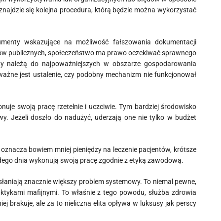
znajdzie się kolejna procedura, którą będzie można wykorzystać
dokumenty wskazujące na możliwość fałszowania dokumentacji
dków publicznych, społeczeństwo ma prawo oczekiwać sprawnego
zuty należą do najpoważniejszych w obszarze gospodarowania
ważne jest ustalenie, czy podobny mechanizm nie funkcjonował
je swoją pracę rzetelnie i uczciwie. Tym bardziej środowisko
. Jeżeli doszło do nadużyć, uderzają one nie tylko w budżet
znacza bowiem mniej pieniędzy na leczenie pacjentów, krótsze
żdego dnia wykonują swoją pracę zgodnie z etyką zawodową.
dsłaniają znacznie większy problem systemowy. To niemal pewne,
aktykami mafijnymi. To właśnie z tego powodu, służba zdrowia
j brakuje, ale za to nieliczna elita opływa w luksusy jak perscy