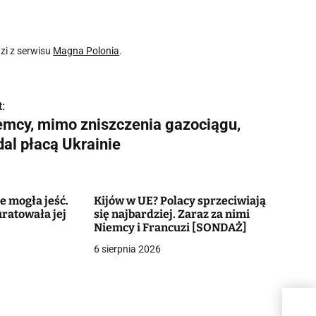
i z serwisu
Magna Polonia
.
:
emcy, mimo zniszczenia gazociągu,
dal płacą Ukrainie
e mogła jeść.
Kijów w UE? Polacy sprzeciwiają
uratowała jej
się najbardziej. Zaraz za nimi
Niemcy i Francuzi [SONDAŻ]
6 sierpnia 2026
Niem