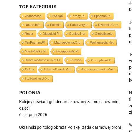
J
TOP KATEGORIE
b
Wiadomości
Poznań
Kresy.pl
Epoznan.pl
J
Nczas.info
Polonia
Publicystyka
Dziennik.com
f
Rosja
Dlapolski.pl
Goniec.net
Globalizacja
p
n
TenPoznan.pl
Magnapolonia.org
Wolnemedia.net
Mysl-Polska.pl
Twojapogoda.pl
T
Dobrewiadomosci.net.pl
Zdrowie
w
Prisonplanet.pl
p
Religia
Sekrety-Zdrowia.org
Gazetawarszawska.com
n
Stolikwolnosci.org
k
POLONIA
N
f
Kolejny dewiant gender aresztowany za molestowanie
z
dzieci
z
6 sierpnia 2026
W
Ukraiński politolog obraża Polskę i żąda darmowej broni
r