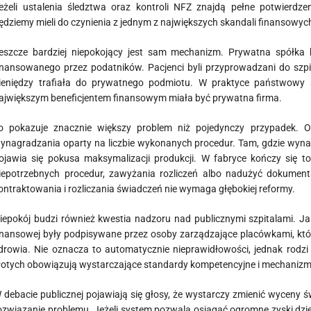
eżeli ustalenia śledztwa oraz kontroli NFZ znajdą pełne potwierd
ędziemy mieli do czynienia z jednym z największych skandali finansowych 
eszcze bardziej niepokojący jest sam mechanizm. Prywatna spółka ko
inansowanego przez podatników. Pacjenci byli przyprowadzani do szp
ieniędzy trafiała do prywatnego podmiotu. W praktyce państwowy sz
ajwiększym beneficjentem finansowym miała być prywatna firma.
o pokazuje znacznie większy problem niż pojedynczy przypadek. Od
ynagradzania oparty na liczbie wykonanych procedur. Tam, gdzie wynag
ojawia się pokusa maksymalizacji produkcji. W fabryce kończy się 
iepotrzebnych procedur, zawyżania rozliczeń albo nadużyć dokument
ontraktowania i rozliczania świadczeń nie wymaga głębokiej reformy.
iepokój budzi również kwestia nadzoru nad publicznymi szpitalami. J
inansowej były podpisywane przez osoby zarządzające placówkami, kt
drowia. Nie oznacza to automatycznie nieprawidłowości, jednak rodzi
łotych obowiązują wystarczające standardy kompetencyjne i mechanizmy
 debacie publicznej pojawiają się głosy, że wystarczy zmienić wyceny
ozwiązanie problemu. Jeżeli system pozwala osiągać ogromne zyski dzi