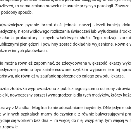
ozliczeń, to sama zmiana stawek nie usunie przyczyn patologii. Zawsze 
 podobny sposób.
ajważniejsze pytanie brzmi dziś jednak inaczej. Jeżeli istnieją 
edycznej, nieprawidłowego rozliczania świadczeń lub wyłudzenia śro
ziałania prokuratury i innych właściwych służb. Tego rodzaju zar
ublicznymi pieniędzmi i powinny zostać dokładnie wyjaśnione. Równie 
akże w innych placówkach.
ie można również zapominać, że zdecydowana większość lekarzy wykonu
edyczne powinno być zainteresowane szybkim wyjaśnieniem tej sprawy
aństwa, ale również w zaufanie społeczne do całego zawodu lekarza.
ażda złotówka wyprowadzona z publicznego systemu ochrony zdrowia o
olejki, nowoczesny sprzęt i wynagrodzenia dla tych medyków, którzy ka
prawy z Miastka i Mogilna to nie odosobnione incydenty. ONe jedynie o
e w innych szpitalach mamy do czynienia z równie bulwersującymi pr
ydaje się workiem bez dna – im więcej do niej wsypiemy, tym więcej w nie
atrapowie.