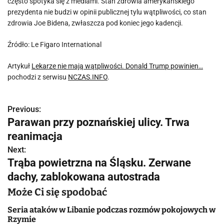
często spotyka się z mediami. Stan zdrowia amerykańskiego
prezydenta nie budzi w opinii publicznej tylu wątpliwości, co stan
zdrowia Joe Bidena, zwłaszcza pod koniec jego kadencji.
Źródło: Le Figaro International
Artykuł
Lekarze nie mają wątpliwości. Donald Trump powinien…
pochodzi z serwisu
NCZAS.INFO
.
Previous:
N
Parawan przy poznańskiej ulicy. Trwa
a
reanimacja
w
Next:
Trąba powietrzna na Śląsku. Zerwane
i
dachy, zablokowana autostrada
g
Może Ci się spodobać
a
Seria ataków w Libanie podczas rozmów pokojowych w
Rzymie