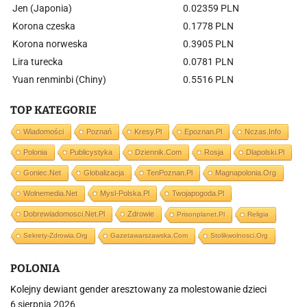
Jen (Japonia)
0.02359 PLN
Korona czeska
0.1778 PLN
Korona norweska
0.3905 PLN
Lira turecka
0.0781 PLN
Yuan renminbi (Chiny)
0.5516 PLN
TOP KATEGORIE
Wiadomości
Poznań
Kresy.pl
Epoznan.pl
Nczas.info
Polonia
Publicystyka
Dziennik.com
Rosja
Dlapolski.pl
Goniec.net
Globalizacja
TenPoznan.pl
Magnapolonia.org
Wolnemedia.net
Mysl-Polska.pl
Twojapogoda.pl
Dobrewiadomosci.net.pl
Zdrowie
Prisonplanet.pl
Religia
Sekrety-Zdrowia.org
Gazetawarszawska.com
Stolikwolnosci.org
POLONIA
Kolejny dewiant gender aresztowany za molestowanie dzieci
6 sierpnia 2026