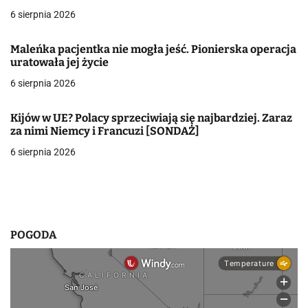
c
6 sierpnia 2026
j
Maleńka pacjentka nie mogła jeść. Pionierska operacja
a
uratowała jej życie
w
6 sierpnia 2026
p
Kijów w UE? Polacy sprzeciwiają się najbardziej. Zaraz
i
za nimi Niemcy i Francuzi [SONDAŻ]
6 sierpnia 2026
s
u
POGODA