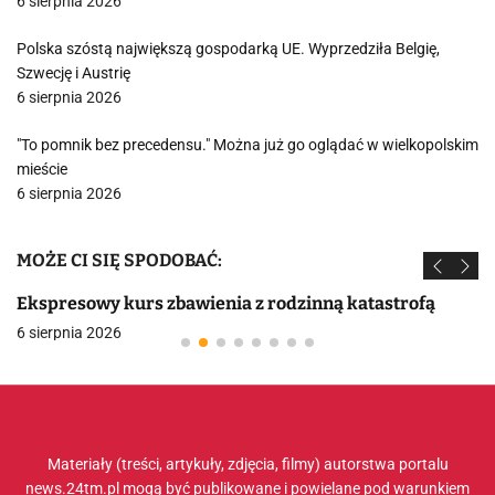
6 sierpnia 2026
Polska szóstą największą gospodarką UE. Wyprzedziła Belgię,
Szwecję i Austrię
6 sierpnia 2026
"To pomnik bez precedensu." Można już go oglądać w wielkopolskim
mieście
6 sierpnia 2026
MOŻE CI SIĘ SPODOBAĆ:
Ekspresowy kurs zbawienia z rodzinną katastrofą
6 sierpnia 2026
Materiały (treści, artykuły, zdjęcia, filmy) autorstwa portalu
news.24tm.pl mogą być publikowane i powielane pod warunkiem