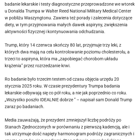
badanie lekarskie i testy diagnostyczne przeprowadzone we wtorek
u Donalda Trumpa w Walter Reed National Military Medical Center
w pobliżu Waszyngtonu. Zawiera też porady i zalecenia dotyczące
diety, w tym przyjmowania małych dawek aspiryny, zwiększenia
aktywności fizycznej i kontynuowania odchudzania.
Trump, który 14 czerwca skończy 80 lat, przyjmuje trzy leki, z
których dwa mają na celu kontrolowanie poziomu cholesterolu, a
trzeci to aspiryna, która ma „zapobiegać chorobom układu
krążenia” przez rozrzedzanie krwi.
Ro badanie było trzecim testem od czasu objęcia urzędu 20
stycznia 2025 roku. W czasie prezydentury Trumpa badania
lekarskie odbywają się co pół roku, a nie jak poprzednio co roku.
„Wszystko poszło IDEALNIE dobrze ” – napisał sam Donald Trump
zaraz po badaniach.
Media zauważają, że prezydent zmniejszył liczbę podróży po
Stanach Zjednoczonych w porównaniu z pierwszą kadencją, ale i
tak utrzymuje dość napięty harmonogram podróży zagranicznych i