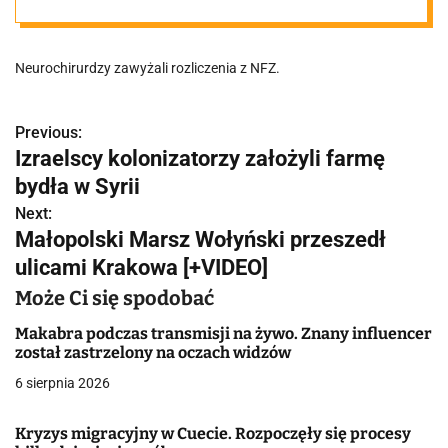
Neurochirurdzy zawyżali rozliczenia z NFZ.
Previous:
N
Izraelscy kolonizatorzy założyli farmę
a
bydła w Syrii
w
Next:
Małopolski Marsz Wołyński przeszedł
i
ulicami Krakowa [+VIDEO]
g
Może Ci się spodobać
a
Makabra podczas transmisji na żywo. Znany influencer
został zastrzelony na oczach widzów
c
6 sierpnia 2026
j
Kryzys migracyjny w Cuecie. Rozpoczęły się procesy
a