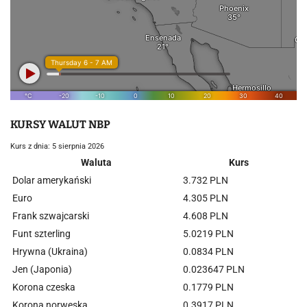
KURSY WALUT NBP
Kurs z dnia: 5 sierpnia 2026
Waluta
Kurs
Dolar amerykański
3.732 PLN
Euro
4.305 PLN
Frank szwajcarski
4.608 PLN
Funt szterling
5.0219 PLN
Hrywna (Ukraina)
0.0834 PLN
Jen (Japonia)
0.023647 PLN
Korona czeska
0.1779 PLN
Korona norweska
0.3917 PLN