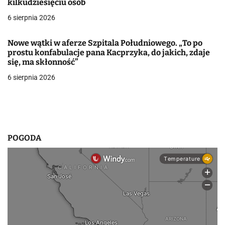
kilkudziesięciu osób
w
6 sierpnia 2026
p
Nowe wątki w aferze Szpitala Południowego. „To po
i
prostu konfabulacje pana Kacprzyka, do jakich, zdaje
się, ma skłonność”
s
6 sierpnia 2026
u
POGODA