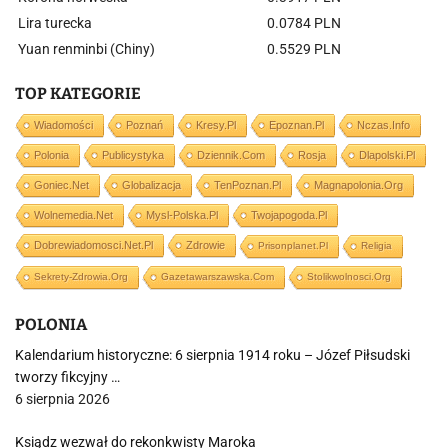
Lira turecka
0.0784 PLN
Yuan renminbi (Chiny)
0.5529 PLN
TOP KATEGORIE
Wiadomości
Poznań
Kresy.pl
Epoznan.pl
Nczas.info
Polonia
Publicystyka
Dziennik.com
Rosja
Dlapolski.pl
Goniec.net
Globalizacja
TenPoznan.pl
Magnapolonia.org
Wolnemedia.net
Mysl-Polska.pl
Twojapogoda.pl
Dobrewiadomosci.net.pl
Zdrowie
Prisonplanet.pl
Religia
Sekrety-Zdrowia.org
Gazetawarszawska.com
Stolikwolnosci.org
POLONIA
Kalendarium historyczne: 6 sierpnia 1914 roku – Józef Piłsudski
tworzy fikcyjny …
6 sierpnia 2026
Ksiądz wezwał do rekonkwisty Maroka