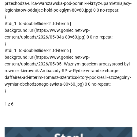
przechodza-ulica-Warszawska-pod-pomnik-i-krzyz-upamietniajacy-
legionistow-oddajac-hold-poleglym-80×60.jpg) 0 0 no-repeat;
}
#tdi_1 .td-doubleSlider-2 .td-item5 {
background: url(https://www.goniec.net/wp-
content/uploads/2026/05/04a-80×60.jpg) 0 0 no-repeat;
}
#tdi_1 .td-doubleSlider-2 .td-item6 {
background: url(https://www.goniec.net/wp-
content/uploads/2026/05/05.-Waznym-gosciem-uroczystosci-byl-
rowniez-kierownik-Ambasady-RP-w-Rydze-w-randze-charge-
daffaires-ad-interim-Tomasz-Szeratics-ktory-podkreslil-szczegolny-
wymiar-obchodzonego-swieta-80×60.jpg) 0 0 no-repeat;
}
1
z 6