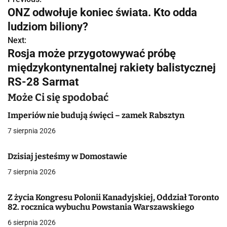
N
ONZ odwołuje koniec świata. Kto odda
a
ludziom biliony?
w
Next:
Rosja może przygotowywać próbę
i
międzykontynentalnej rakiety balistycznej
g
RS-28 Sarmat
a
Może Ci się spodobać
c
Imperiów nie budują święci – zamek Rabsztyn
7 sierpnia 2026
j
a
Dzisiaj jesteśmy w Domostawie
7 sierpnia 2026
w
p
Z życia Kongresu Polonii Kanadyjskiej, Oddział Toronto
82. rocznica wybuchu Powstania Warszawskiego
i
6 sierpnia 2026