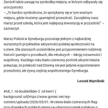
Zwrócił także uwagę na symbolikę miejsca, w którym odbywały się
uroczystości.
– „To bardzo symboliczne, że spotykamy się w tym ważnym
miejscu, gdzie możemy upamiętnić przeszłość. Zaczęliśmy nasz
marsz przed szkołą, która jest najlepszą inwestycją w przyszłość” –
zaznaczył.
Marsz Polonii w Dyneburgu pozostaje jednym z najbardziej
wyrazistych przykładów aktywności polskiej społeczności na
Łotwie. Dla starszych uczestników jest przypomnieniem rodzinnej
historii i pamięci o przodkach, dla młodszych – lekcją tożsamości i
wspólnoty. Każdego roku biało-czerwony pochód ulicami miasta
pokazuje, że polskość nad Dźwiną nie jest jedynie wspomnieniem
przeszłości, ale żywą częścią współczesnego Dyneburga.
Leszek Wątróbski
#tdi_1 .td-doubleSlider-2 .td-item1 {
background: url(https://www.goniec.net/wp-
content/uploads/2026/05/01.-W-cieniu-bialo-czerwonych-flag-
przy-dzwiekach-polskich-piesni-i-w-obecnosci-setek-rodakow-z-