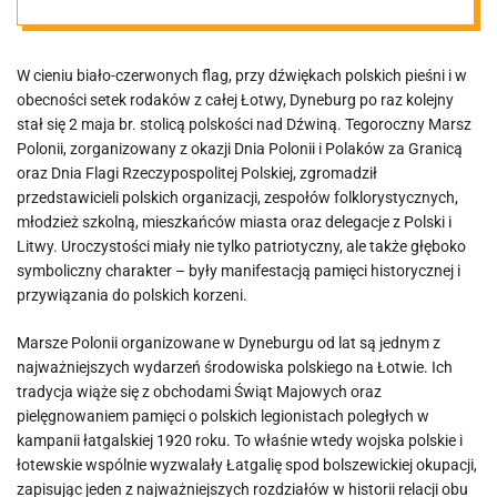
Tegoroczny
W cieniu biało-czerwonych flag, przy dźwiękach polskich pieśni i w
„Marsz Polonii”
obecności setek rodaków z całej Łotwy, Dyneburg po raz kolejny
stał się 2 maja br. stolicą polskości nad Dźwiną. Tegoroczny Marsz
w Dyneburgu –
Polonii, zorganizowany z okazji Dnia Polonii i Polaków za Granicą
oraz Dnia Flagi Rzeczypospolitej Polskiej, zgromadził
przedstawicieli polskich organizacji, zespołów folklorystycznych,
biało-czerwony
młodzież szkolną, mieszkańców miasta oraz delegacje z Polski i
Litwy. Uroczystości miały nie tylko patriotyczny, ale także głęboko
pochód pamięci
symboliczny charakter – były manifestacją pamięci historycznej i
przywiązania do polskich korzeni.
i wspólnoty
Marsze Polonii organizowane w Dyneburgu od lat są jednym z
najważniejszych wydarzeń środowiska polskiego na Łotwie. Ich
tradycja wiąże się z obchodami Świąt Majowych oraz
pielęgnowaniem pamięci o polskich legionistach poległych w
kampanii łatgalskiej 1920 roku. To właśnie wtedy wojska polskie i
łotewskie wspólnie wyzwalały Łatgalię spod bolszewickiej okupacji,
zapisując jeden z najważniejszych rozdziałów w historii relacji obu