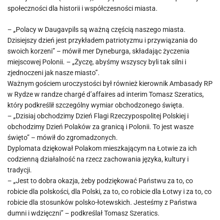
społeczności dla historii i współczesności miasta.
– „Polacy w Daugavpils są ważną częścią naszego miasta.
Dzisiejszy dzień jest przykładem patriotyzmu i przywiązania do
swoich korzeni” – mówił mer Dyneburga, składając życzenia
miejscowej Polonii. – „Życzę, abyśmy wszyscy byli tak silni i
zjednoczeni jak nasze miasto”.
Ważnym gościem uroczystości był również kierownik Ambasady RP
w Rydze w randze chargé d’affaires ad interim Tomasz Szeratics,
który podkreślił szczególny wymiar obchodzonego święta.
– „Dzisiaj obchodzimy Dzień Flagi Rzeczypospolitej Polskiej i
obchodzimy Dzień Polaków za granicą i Polonii. To jest wasze
święto” – mówił do zgromadzonych.
Dyplomata dziękował Polakom mieszkającym na Łotwie za ich
codzienną działalność na rzecz zachowania języka, kultury i
tradycji.
– „Jest to dobra okazja, żeby podziękować Państwu za to, co
robicie dla polskości, dla Polski, za to, co robicie dla Łotwy i za to, co
robicie dla stosunków polsko-łotewskich. Jesteśmy z Państwa
dumni i wdzięczni” – podkreślał Tomasz Szeratics.