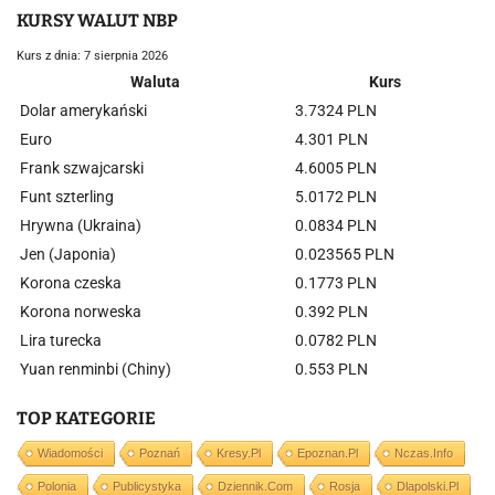
KURSY WALUT NBP
Kurs z dnia: 7 sierpnia 2026
Waluta
Kurs
Dolar amerykański
3.7324 PLN
Euro
4.301 PLN
Frank szwajcarski
4.6005 PLN
Funt szterling
5.0172 PLN
Hrywna (Ukraina)
0.0834 PLN
Jen (Japonia)
0.023565 PLN
Korona czeska
0.1773 PLN
Korona norweska
0.392 PLN
Lira turecka
0.0782 PLN
Yuan renminbi (Chiny)
0.553 PLN
TOP KATEGORIE
Wiadomości
Poznań
Kresy.pl
Epoznan.pl
Nczas.info
Polonia
Publicystyka
Dziennik.com
Rosja
Dlapolski.pl