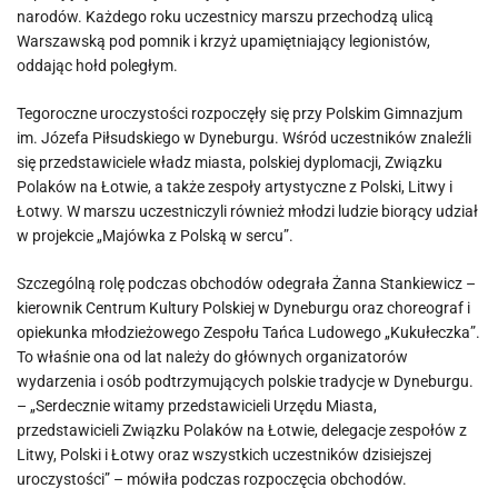
narodów. Każdego roku uczestnicy marszu przechodzą ulicą
Warszawską pod pomnik i krzyż upamiętniający legionistów,
oddając hołd poległym.
Tegoroczne uroczystości rozpoczęły się przy Polskim Gimnazjum
im. Józefa Piłsudskiego w Dyneburgu. Wśród uczestników znaleźli
się przedstawiciele władz miasta, polskiej dyplomacji, Związku
Polaków na Łotwie, a także zespoły artystyczne z Polski, Litwy i
Łotwy. W marszu uczestniczyli również młodzi ludzie biorący udział
w projekcie „Majówka z Polską w sercu”.
Szczególną rolę podczas obchodów odegrała Żanna Stankiewicz –
kierownik Centrum Kultury Polskiej w Dyneburgu oraz choreograf i
opiekunka młodzieżowego Zespołu Tańca Ludowego „Kukułeczka”.
To właśnie ona od lat należy do głównych organizatorów
wydarzenia i osób podtrzymujących polskie tradycje w Dyneburgu.
– „Serdecznie witamy przedstawicieli Urzędu Miasta,
przedstawicieli Związku Polaków na Łotwie, delegacje zespołów z
Litwy, Polski i Łotwy oraz wszystkich uczestników dzisiejszej
uroczystości” – mówiła podczas rozpoczęcia obchodów.