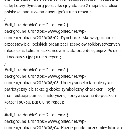
calej-Lotwy-Dyneburg-po-raz-kolejny-stal-sie-2-maja-br.-stolica-
polskosci-nad-Dzwina-80×60.jpg) 0 0 no-repeat;
}
#tdi_1 .td-doubleSlider-2 .td-item2 {
background: url(https://www.goniec.net/wp-
content/uploads/2026/05/02.-Dyneburski-Marsz-zgromadzil-
przedstawicieli-polskich-organizacji-zespolow-folklorystycznych-
mlodziez-szkolna-mieszkancow-miasta-oraz-delegacje-z-Polski-i-
Litwy-80×60.jpg) 0 0 no-repeat;
}
#tdi_1 .td-doubleSlider-2 .td-item3 {
background: url(https://www.goniec.net/wp-
content/uploads/2026/05/03.-Uroczystosci-mialy-nie-tylko-
patriotyczny-ale-takze-gleboko-symboliczny-charakter-–-byly-
manifestacja-pamieci-historycznej-i-przywiazania-do-polskich-
korzeni-80×60.jpg) 0 0 no-repeat;
}
#tdi_1 .td-doubleSlider-2 .td-item4 {
background: url(https://www.goniec.net/wp-
content/uploads/2026/05/04.-Kazdego-roku-uczestnicy-Marszu-