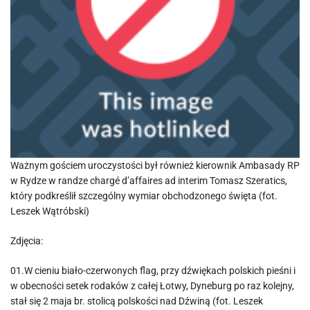
Ważnym gościem uroczystości był również kierownik Ambasady RP
w Rydze w randze chargé d’affaires ad interim Tomasz Szeratics,
który podkreślił szczególny wymiar obchodzonego święta (fot.
Leszek Wątróbski)
Zdjęcia:
01.W cieniu biało-czerwonych flag, przy dźwiękach polskich pieśni i
w obecności setek rodaków z całej Łotwy, Dyneburg po raz kolejny,
stał się 2 maja br. stolicą polskości nad Dźwiną (fot. Leszek