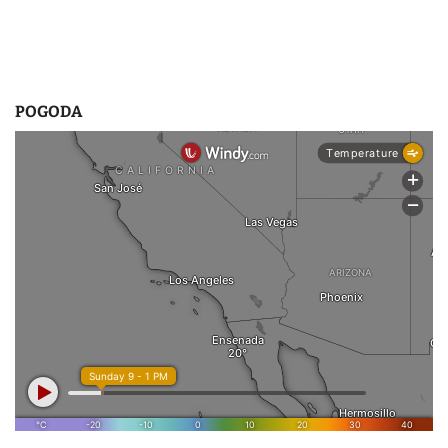
s
u
POGODA