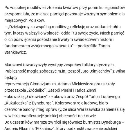
Po wspólnej modlitwie i złożeniu kwiatów przy pomniku legionistów
przypomniała, że miejsce pamięci pozostaje ważnym symbolem dla
miejscowych Polaków.
– „Dziękujemy za wspólną modlitwę, refleksję oraz oddanie hołdu
tym, którzy walczyli o wolność i oddali tu swoje życie. Niech pamięć
o ich poświęceniu pozostanie trwałym świadectwem historii i
fundamentem wzajemnego szacunku” – podkreśliła Żanna
Stankiewicz.
Marszowi towarzyszyły występy zespołów folklorystycznych.
Publiczność mogła zobaczyć m.in.: zespół „Sto Uśmiechów” z Wilna
będący
reprezentacją Gimnazjum im. Adama Mickiewicza oraz szkoły-
przedszkola „Źródełko” , Zespół Pieśni i Tańca Ziemi
Łukowskiej „Łukowiacy” z Łukowa oraz Zespół Tańca Ludowego
„Kukułeczka” z Dyneburga”. Kolorowe stroje ludowe, biało-
czerwone balony i flagi sprawiły, że ulica Warszawska zamieniła się
w wielką manifestację polskiej obecności na Łotwie.
Do uczestników marszu zwrócił się również burmistrz Dyneburga –
Andrejs Elksnińš (Ełksnińsz), który podkreślił znaczenie polskiej