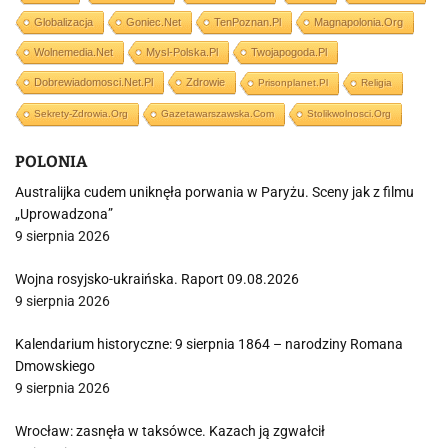
Globalizacja
Goniec.net
TenPoznan.pl
Magnapolonia.org
Wolnemedia.net
Mysl-Polska.pl
Twojapogoda.pl
Dobrewiadomosci.net.pl
Zdrowie
Prisonplanet.pl
Religia
Sekrety-Zdrowia.org
Gazetawarszawska.com
Stolikwolnosci.org
POLONIA
Australijka cudem uniknęła porwania w Paryżu. Sceny jak z filmu
„Uprowadzona”
9 sierpnia 2026
Wojna rosyjsko-ukraińska. Raport 09.08.2026
9 sierpnia 2026
Kalendarium historyczne: 9 sierpnia 1864 – narodziny Romana
Dmowskiego
9 sierpnia 2026
Wrocław: zasnęła w taksówce. Kazach ją zgwałcił