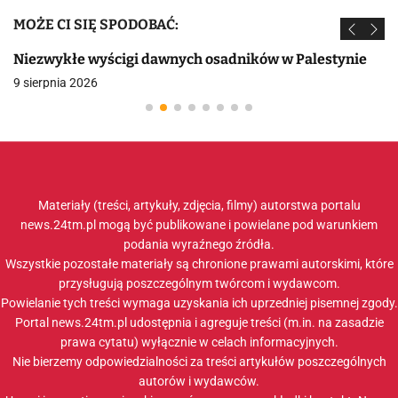
MOŻE CI SIĘ SPODOBAĆ:
Niezwykłe wyścigi dawnych osadników w Palestynie
9 sierpnia 2026
Materiały (treści, artykuły, zdjęcia, filmy) autorstwa portalu
news.24tm.pl mogą być publikowane i powielane pod warunkiem
podania wyraźnego źródła.
Wszystkie pozostałe materiały są chronione prawami autorskimi, które
przysługują poszczególnym twórcom i wydawcom.
Powielanie tych treści wymaga uzyskania ich uprzedniej pisemnej zgody.
Portal news.24tm.pl udostępnia i agreguje treści (m.in. na zasadzie
prawa cytatu) wyłącznie w celach informacyjnych.
Nie bierzemy odpowiedzialności za treści artykułów poszczególnych
autorów i wydawców.