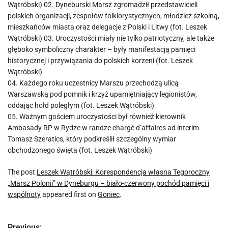
Wątróbski) 02. Dyneburski Marsz zgromadził przedstawicieli
polskich organizacji, zespołów folklorystycznych, młodzież szkolną,
mieszkańców miasta oraz delegacje z Polski i Litwy (fot. Leszek
Wątróbski) 03. Uroczystości miały nie tylko patriotyczny, ale także
głęboko symboliczny charakter – były manifestacją pamięci
historycznej i przywiązania do polskich korzeni (fot. Leszek
Wątróbski)
04. Każdego roku uczestnicy Marszu przechodzą ulicą
Warszawską pod pomnik i krzyż upamiętniający legionistów,
oddając hołd poległym (fot. Leszek Wątróbski)
05. Ważnym gościem uroczystości był również kierownik
Ambasady RP w Rydze w randze chargé d’affaires ad interim
Tomasz Szeratics, który podkreślił szczególny wymiar
obchodzonego święta (fot. Leszek Wątróbski)
The post
Leszek Wątróbski: Korespondencja własna Tegoroczny
„Marsz Polonii” w Dyneburgu – biało-czerwony pochód pamięci i
wspólnoty
appeared first on
Goniec
.
Previous: