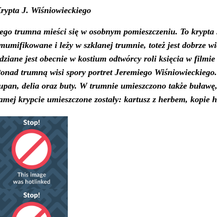
rypta J. Wiśniowieckiego
ego t
rumna mieści się w osobnym pomieszczeniu. To krypta J
mumifikowane i leży w szklanej trumnie, toteż jest dobrze 
dziane jest obecnie w kostium odtwórcy roli księcia w film
onad trumną wisi spory portret Jeremiego Wiśniowieckiego
upan, delia oraz buty. W trumnie umieszczono także buławę,
amej krypcie umieszczone zostały: kartusz z herbem, kopie 