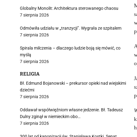
M
Globalny Monolit: Architektura sterowanego chaosu
s
7 sierpnia 2026
w
Odmówiła udziału w „tranzycji”. Wygrała ze szpitalem
p
7 sierpnia 2026
A
Spirala milczenia – dlaczego ludzie boją się mówić, co
w
myślą
7 sierpnia 2026
o
RELIGIA
J
Bł. Edmund Bojanowski – prekursor opieki nad wiejskimi
s
dziećmi
p
7 sierpnia 2026
Oddawał współwięźniom własne jedzenie. Bł. Tadeusz
W
Dulny zginął w niemieckim obo…
k
7 sierpnia 2026
h
300 lat od kanonizacji św. Stanisława Kostki. Senat