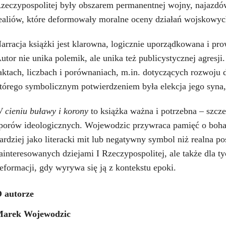
zeczypospolitej były obszarem permanentnej wojny, najazdów
ealiów, które deformowały moralne oceny działań wojskowyc
arracja książki jest klarowna, logicznie uporządkowana i p
utor nie unika polemik, ale unika też publicystycznej agresj
aktach, liczbach i porównaniach, m.in. dotyczących rozwoju
tórego symbolicznym potwierdzeniem była elekcja jego syna
 cieniu buławy i korony
to książka ważna i potrzebna – szcz
porów ideologicznych. Wojewodzic przywraca pamięć o bohate
ardziej jako literacki mit lub negatywny symbol niż realna po
ainteresowanych dziejami I Rzeczypospolitej, ale także dla ty
eformacji, gdy wyrywa się ją z kontekstu epoki.
 autorze
arek Wojewodzic