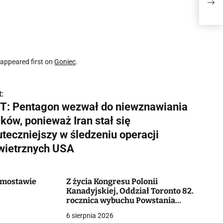
poni
ope
appeared first on
Goniec
.
:
T: Pentagon wezwał do niewznawiania
ków, ponieważ Iran stał się
uteczniejszy w śledzeniu operacji
wietrznych USA
Domostawie
Z życia Kongresu Polonii
Kanadyjskiej, Oddział Toronto 82.
rocznica wybuchu Powstania
Warszawskiego
6 sierpnia 2026