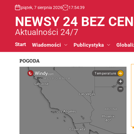
S
piątek, 7 sierpnia 2026
17
:
54
:
40
k
i
NEWSY 24 BEZ CE
p
t
Aktualności 24/7
o
c
Start
Wiadomości
Publicystyka
Globali
o
n
POGODA
t
e
n
t