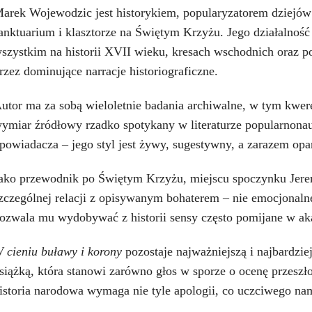
arek Wojewodzic jest historykiem, popularyzatorem dziejów
anktuarium i klasztorze na Świętym Krzyżu. Jego działalność
szystkim na historii XVII wieku, kresach wschodnich oraz p
rzez dominujące narracje historiograficzne.
utor ma za sobą wieloletnie badania archiwalne, w tym kwer
ymiar źródłowy rzadko spotykany w literaturze popularnonau
powiadacza – jego styl jest żywy, sugestywny, a zarazem opa
ako przewodnik po Świętym Krzyżu, miejscu spoczynku Jere
zczególnej relacji z opisywanym bohaterem – nie emocjonalnej
ozwala mu wydobywać z historii sensy często pomijane w ak
 cieniu buławy i korony
pozostaje najważniejszą i najbardzi
siążką, która stanowi zarówno głos w sporze o ocenę przeszło
istoria narodowa wymaga nie tyle apologii, co uczciwego na