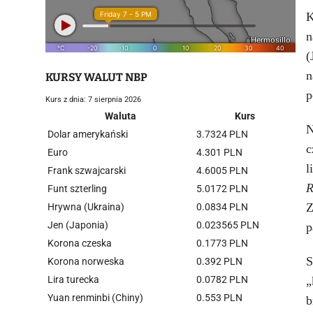
K
n
(
n
KURSY WALUT NBP
p
Kurs z dnia: 7 sierpnia 2026
Waluta
Kurs
N
Dolar amerykański
3.7324 PLN
c
Euro
4.301 PLN
l
Frank szwajcarski
4.6005 PLN
R
Funt szterling
5.0172 PLN
Z
Hrywna (Ukraina)
0.0834 PLN
Jen (Japonia)
0.023565 PLN
p
Korona czeska
0.1773 PLN
S
Korona norweska
0.392 PLN
Lira turecka
0.0782 PLN
„
Yuan renminbi (Chiny)
0.553 PLN
b