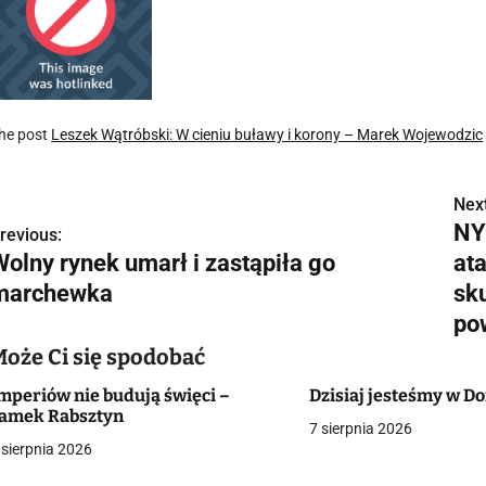
he post
Leszek Wątróbski: W cieniu buławy i korony – Marek Wojewodzic
Next
N
NY
revious:
a
Wolny rynek umarł i zastąpiła go
ata
w
marchewka
sk
po
Może Ci się spodobać
g
mperiów nie budują święci –
Dzisiaj jesteśmy w 
a
amek Rabsztyn
7 sierpnia 2026
 sierpnia 2026
c