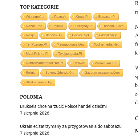
R
TOP KATEGORIE
r
Wiadomości
Poznań
Kresy.pl
Epoznan.pl
N
Nczas.info
Polonia
Publicystyka
Dziennik.com
A
Rosja
Dlapolski.pl
Goniec.net
Globalizacja
f
TenPoznan.pl
Magnapolonia.org
Wolnemedia.net
k
Mysl-Polska.pl
Twojapogoda.pl
Dobrewiadomosci.net.pl
Zdrowie
Prisonplanet.pl
W
Religia
Sekrety-Zdrowia.org
Gazetawarszawska.com
s
Stolikwolnosci.org
b
z
POLONIA
d
Bruksela chce narzucić Polsce handel dziećmi
7 sierpnia 2026
O
Ukrainiec zatrzymany za przygotowania do sabotażu
M
7 sierpnia 2026