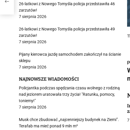
26-latkowi z Nowego Tomyśla policja przedstawiła 46
zarzutów!
7 sierpnia 2026
26-latkowi z Nowego Tomyśla policja przedstawiła 49
zarzutów!
T
7 sierpnia 2026
Pijany kierowca jazdę samochodem zakończył na ścianie
sklepu
P
7 sierpnia 2026
NAJNOWSZE WIADOMOŚCI
i
Policjantka podczas spędzania czasu wolnego z rodziną
nad jeziorem uratowała trzy życia! "Ratunku, pomocy,
toniemy!"
I
7 sierpnia 2026
z
Musk chce zbudować „najcenniejszy budynek na Ziemi”.
7
Terafab ma mieć ponad 9 mln m²