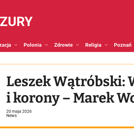
NZURY
zacja
Polonia
Zdrowie
Religia
Poznań
Leszek Wątróbski: 
i korony – Marek W
20 maja 2026
News