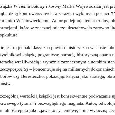
siążka
W cieniu buławy i korony
Marka Wojewodzica jest pró
ajbardziej kontrowersyjnych, a zarazem wybitnych postaci X
Jaremie) Wiśniowieckiemu. Autor podejmuje temat trudny, ob
arracjami, które w znacznej mierze ukształtowała zarówno lit
opkultura.
ie jest to jednak klasyczna powieść historyczna w sensie fab
zytelnikowi książkę pogranicza: narrację historyczną opartą 
iteracką wrażliwością i wyraźnie zaznaczonym autorskim stan
zeczypospolitej
– koncentruje się na militarnych dokonaniac
borów czy Beresteczko, pokazując księcia jako stratega, obr
aństwa.
zczególną wartością książki jest konsekwentne podważanie 
krwawego tyrana” i bezwzględnego magnata. Autor, odwołując
rutalność epoki jako zjawisko systemowe, a nie wyłączną ce