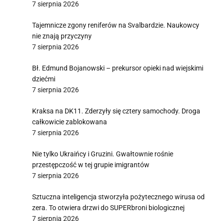
j
7 sierpnia 2026
Tajemnicze zgony reniferów na Svalbardzie. Naukowcy
nie znają przyczyny
7 sierpnia 2026
Bł. Edmund Bojanowski – prekursor opieki nad wiejskimi
i
dziećmi
7 sierpnia 2026
Kraksa na DK11. Zderzyły się cztery samochody. Droga
całkowicie zablokowana
7 sierpnia 2026
Nie tylko Ukraińcy i Gruzini. Gwałtownie rośnie
przestępczość w tej grupie imigrantów
7 sierpnia 2026
Sztuczna inteligencja stworzyła pożytecznego wirusa od
zera. To otwiera drzwi do SUPERbroni biologicznej
7 sierpnia 2026