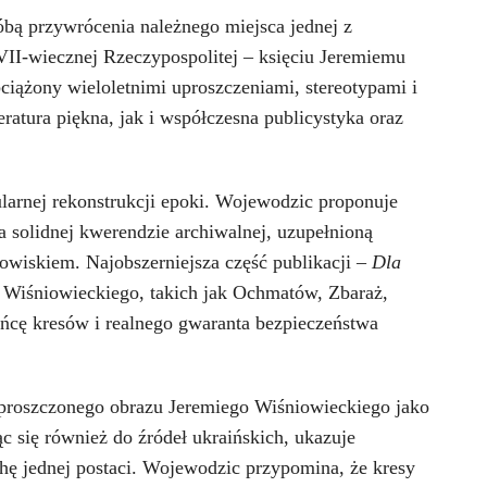
bą przywrócenia należnego miejsca jednej z
VII-wiecznej Rzeczypospolitej – księciu Jeremiemu
ciążony wieloletnimi uproszczeniami, stereotypami i
eratura piękna, jak i współczesna publicystyka oraz
ularnej rekonstrukcji epoki. Wojewodzic proponuje
na solidnej kwerendzie archiwalnej, uzupełnioną
owiskiem. Najobszerniejsza część publikacji –
Dla
h Wiśniowieckiego, takich jak Ochmatów, Zbaraż,
ońcę kresów i realnego gwaranta bezpieczeństwa
uproszczonego obrazu Jeremiego Wiśniowieckiego jako
 się również do źródeł ukraińskich, ukazuje
chę jednej postaci. Wojewodzic przypomina, że kresy