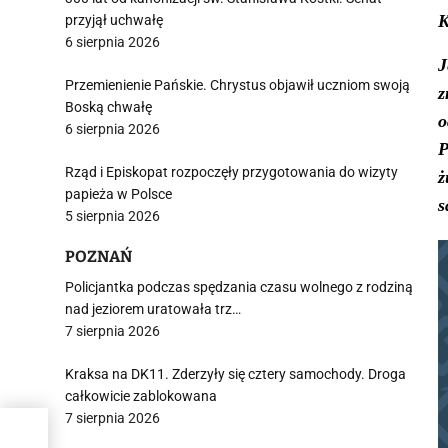
K
przyjął uchwałę
6 sierpnia 2026
J
Przemienienie Pańskie. Chrystus objawił uczniom swoją
z
Boską chwałę
o
6 sierpnia 2026
P
Rząd i Episkopat rozpoczęły przygotowania do wizyty
ż
papieża w Polsce
s
5 sierpnia 2026
POZNAŃ
Policjantka podczas spędzania czasu wolnego z rodziną
nad jeziorem uratowała trz…
7 sierpnia 2026
Kraksa na DK11. Zderzyły się cztery samochody. Droga
całkowicie zablokowana
7 sierpnia 2026