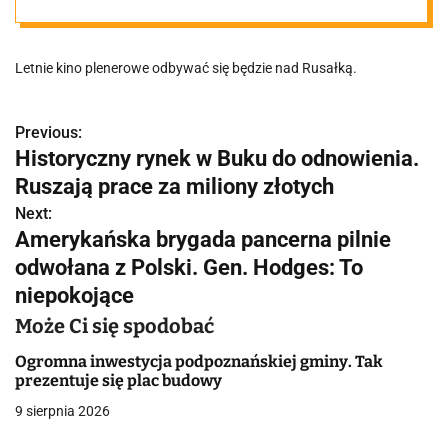
jeziorem i to za
Letnie kino plenerowe odbywać się będzie nad Rusałką.
darmo!
Previous:
N
Historyczny rynek w Buku do odnowienia.
a
Ruszają prace za miliony złotych
w
Next:
Amerykańska brygada pancerna pilnie
i
odwołana z Polski. Gen. Hodges: To
g
niepokojące
a
Może Ci się spodobać
c
Ogromna inwestycja podpoznańskiej gminy. Tak
prezentuje się plac budowy
j
9 sierpnia 2026
a