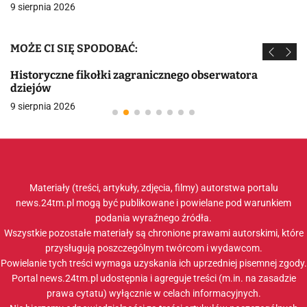
9 sierpnia 2026
MOŻE CI SIĘ SPODOBAĆ:
Historyczne fikołki zagranicznego obserwatora
dziejów
9 sierpnia 2026
Materiały (treści, artykuły, zdjęcia, filmy) autorstwa portalu
news.24tm.pl mogą być publikowane i powielane pod warunkiem
podania wyraźnego źródła.
Wszystkie pozostałe materiały są chronione prawami autorskimi, które
przysługują poszczególnym twórcom i wydawcom.
Powielanie tych treści wymaga uzyskania ich uprzedniej pisemnej zgody.
Portal news.24tm.pl udostępnia i agreguje treści (m.in. na zasadzie
prawa cytatu) wyłącznie w celach informacyjnych.