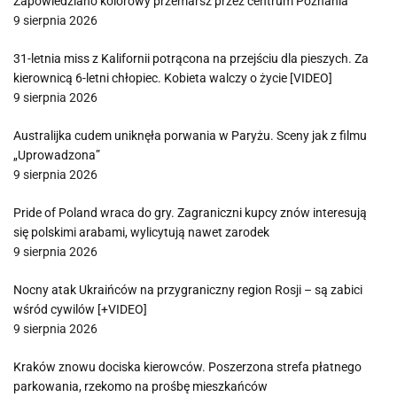
Zapowiedziano kolorowy przemarsz przez centrum Poznania
9 sierpnia 2026
31-letnia miss z Kalifornii potrącona na przejściu dla pieszych. Za
kierownicą 6-letni chłopiec. Kobieta walczy o życie [VIDEO]
9 sierpnia 2026
Australijka cudem uniknęła porwania w Paryżu. Sceny jak z filmu
„Uprowadzona”
9 sierpnia 2026
Pride of Poland wraca do gry. Zagraniczni kupcy znów interesują
się polskimi arabami, wylicytują nawet zarodek
9 sierpnia 2026
Nocny atak Ukraińców na przygraniczny region Rosji – są zabici
wśród cywilów [+VIDEO]
9 sierpnia 2026
Kraków znowu dociska kierowców. Poszerzona strefa płatnego
parkowania, rzekomo na prośbę mieszkańców