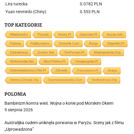
Lira turecka
0.0782 PLN
Yuan renminbi (Chiny)
0.553 PLN
TOP KATEGORIE
Wiadomości
Poznań
Kresy.pl
Epoznan.pl
Nczas.info
Polonia
Publicystyka
Dziennik.com
Rosja
Dlapolski.pl
Globalizacja
Goniec.net
TenPoznan.pl
Magnapolonia.org
Wolnemedia.net
Mysl-Polska.pl
Twojapogoda.pl
Dobrewiadomosci.net.pl
Zdrowie
Prisonplanet.pl
Religia
Sekrety-Zdrowia.org
Gazetawarszawska.com
Stolikwolnosci.org
POLONIA
Bambinizm kontra wieś. Wojna o konie pod Morskim Okiem
9 sierpnia 2026
Australijka cudem uniknęła porwania w Paryżu. Sceny jak z filmu
„Uprowadzona”