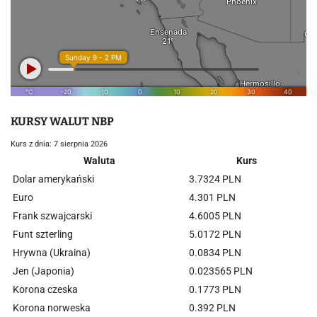
KURSY WALUT NBP
Kurs z dnia: 7 sierpnia 2026
Waluta
Kurs
Dolar amerykański
3.7324 PLN
Euro
4.301 PLN
Frank szwajcarski
4.6005 PLN
Funt szterling
5.0172 PLN
Hrywna (Ukraina)
0.0834 PLN
Jen (Japonia)
0.023565 PLN
Korona czeska
0.1773 PLN
Korona norweska
0.392 PLN