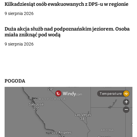
Kilkadziesiąt osób ewakuowanych z DPS-u w regionie
w
9 sierpnia 2026
p
Duża akcja służb nad podpoznańskim jeziorem. Osoba
i
miała zniknąć pod wodą
s
9 sierpnia 2026
u
POGODA