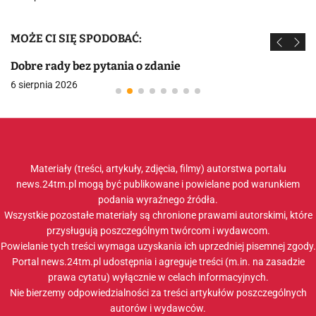
MOŻE CI SIĘ SPODOBAĆ:
Dobre rady bez pytania o zdanie
6 sierpnia 2026
Materiały (treści, artykuły, zdjęcia, filmy) autorstwa portalu
news.24tm.pl mogą być publikowane i powielane pod warunkiem
podania wyraźnego źródła.
Wszystkie pozostałe materiały są chronione prawami autorskimi, które
przysługują poszczególnym twórcom i wydawcom.
Powielanie tych treści wymaga uzyskania ich uprzedniej pisemnej zgody.
Portal news.24tm.pl udostępnia i agreguje treści (m.in. na zasadzie
prawa cytatu) wyłącznie w celach informacyjnych.
Nie bierzemy odpowiedzialności za treści artykułów poszczególnych
autorów i wydawców.