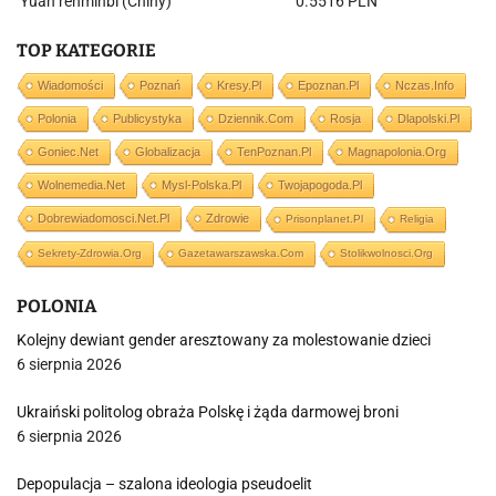
Yuan renminbi (Chiny)
0.5516 PLN
TOP KATEGORIE
Wiadomości
Poznań
Kresy.pl
Epoznan.pl
Nczas.info
Polonia
Publicystyka
Dziennik.com
Rosja
Dlapolski.pl
Goniec.net
Globalizacja
TenPoznan.pl
Magnapolonia.org
Wolnemedia.net
Mysl-Polska.pl
Twojapogoda.pl
Dobrewiadomosci.net.pl
Zdrowie
Prisonplanet.pl
Religia
Sekrety-Zdrowia.org
Gazetawarszawska.com
Stolikwolnosci.org
POLONIA
Kolejny dewiant gender aresztowany za molestowanie dzieci
6 sierpnia 2026
Ukraiński politolog obraża Polskę i żąda darmowej broni
6 sierpnia 2026
Depopulacja – szalona ideologia pseudoelit