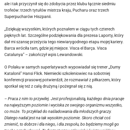
ale i tak przyczynił się do zdobycia przez klubu łącznie siedmiu
trofeów: trzech tytułów mistrza kraju, Pucharu oraz trzech
Superpucharów Hiszpanii.
„Dziękuję wszystkim, których poznałem w ciągu tych czterech
pięknych lat. Szczególne podziękowania dla prezesa Laporty, który
dał mi szansę przeżycia tego niewiarygodnego etapu mojej kariery.
Barca wróciła tam, gdzie jej miejsce. Visca el Barça. Visca
Catalunya” – zakończył wpis Lewandowski.
O Polaku w samych superlatywach wypowiadał się trener „Dumy
Katalonii” Hansi Flick. Niemiecki szkoleniowiec na sobotniej
konferencji prasowej potwierdził, że rozmawiał z piłkarzem, który
spotkał się też z całą drużyną i pożegnał się z nią.
– Praca z nim to przywilej. Jest profesjonalistą, każdego dnia pracuje
na najwyższym poziomie i wyciska ze swojego organizmu wszystko,
co może. To przykład do naśladowania dla młodszych graczy.
Dlatego nadal jest na tak wysokim poziomie. Skoro chciał coś
zmienić, to dobrze i dla niego, i dla zespołu, bo będziemy mogli go