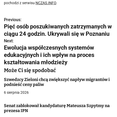
pochodzi z serwisu
NCZAS.INFO
.
Previous:
N
Pięć osób poszukiwanych zatrzymanych w
a
ciągu 24 godzin. Ukrywali się w Poznaniu
w
Next:
Ewolucja współczesnych systemów
i
edukacyjnych i ich wpływ na proces
g
kształtowania młodzieży
a
Może Ci się spodobać
c
Szwedzcy Zieloni chcą zwiększyć napływ migrantów i
podnieść ceny paliw
j
6 sierpnia 2026
a
Senat zablokował kandydaturę Mateusza Szpytmy na
w
prezesa IPN