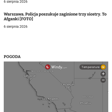
6 sierpnia 2026
p
i
Warszawa. Policja poszukuje zaginione trzy siostry. To
Afganki [FOTO]
s
6 sierpnia 2026
u
POGODA