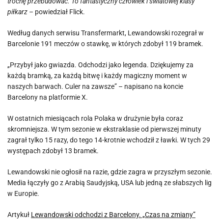
trochę przebudować. To fantastyczny człowiek i światowej klasy
piłkarz –
powiedział Flick.
Według danych serwisu Transfermarkt, Lewandowski rozegrał w
Barcelonie 191 meczów o stawkę, w których zdobył 119 bramek.
„Przybył jako gwiazda. Odchodzi jako legenda. Dziękujemy za
każdą bramką, za każdą bitwę i każdy magiczny moment w
naszych barwach. Culer na zawsze” – napisano na koncie
Barcelony na platformie X.
W ostatnich miesiącach rola Polaka w drużynie była coraz
skromniejsza. W tym sezonie w ekstraklasie od pierwszej minuty
zagrał tylko 15 razy, do tego 14-krotnie wchodził z ławki. W tych 29
występach zdobył 13 bramek.
Lewandowski nie ogłosił na razie, gdzie zagra w przyszłym sezonie.
Media łączyły go z Arabią Saudyjską, USA lub jedną ze słabszych lig
w Europie.
Artykuł
Lewandowski odchodzi z Barcelony. „Czas na zmiany”