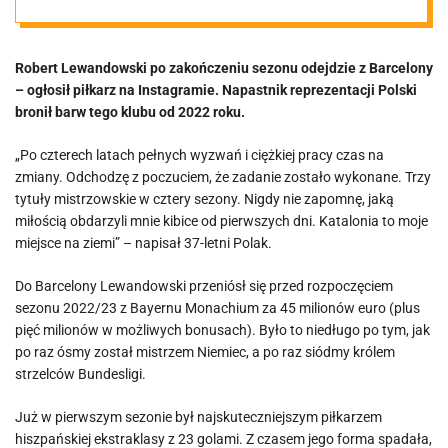
zmiany”
Robert Lewandowski po zakończeniu sezonu odejdzie z Barcelony
– ogłosił piłkarz na Instagramie. Napastnik reprezentacji Polski
bronił barw tego klubu od 2022 roku.
„Po czterech latach pełnych wyzwań i ciężkiej pracy czas na
zmiany. Odchodzę z poczuciem, że zadanie zostało wykonane. Trzy
tytuły mistrzowskie w cztery sezony. Nigdy nie zapomnę, jaką
miłością obdarzyli mnie kibice od pierwszych dni. Katalonia to moje
miejsce na ziemi” – napisał 37-letni Polak.
Do Barcelony Lewandowski przeniósł się przed rozpoczęciem
sezonu 2022/23 z Bayernu Monachium za 45 milionów euro (plus
pięć milionów w możliwych bonusach). Było to niedługo po tym, jak
po raz ósmy został mistrzem Niemiec, a po raz siódmy królem
strzelców Bundesligi.
Już w pierwszym sezonie był najskuteczniejszym piłkarzem
hiszpańskiej ekstraklasy z 23 golami. Z czasem jego forma spadała,