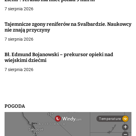
a
7 sierpnia 2026
c
j
Tajemnicze zgony reniferów na Svalbardzie. Naukowcy
nie znają przyczyny
a
7 sierpnia 2026
w
Bł. Edmund Bojanowski – prekursor opieki nad
p
wiejskimi dziećmi
i
7 sierpnia 2026
s
u
POGODA