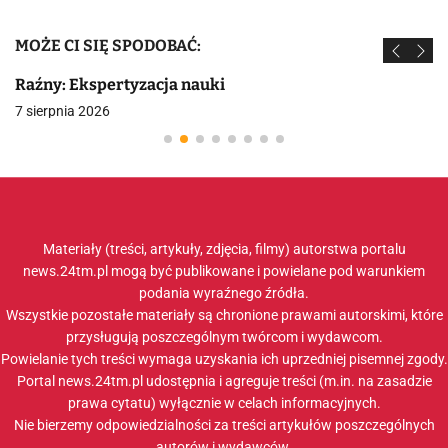
MOŻE CI SIĘ SPODOBAĆ:
Raźny: Ekspertyzacja nauki
7 sierpnia 2026
Materiały (treści, artykuły, zdjęcia, filmy) autorstwa portalu
news.24tm.pl mogą być publikowane i powielane pod warunkiem
podania wyraźnego źródła.
Wszystkie pozostałe materiały są chronione prawami autorskimi, które
przysługują poszczególnym twórcom i wydawcom.
Powielanie tych treści wymaga uzyskania ich uprzedniej pisemnej zgody.
Portal news.24tm.pl udostępnia i agreguje treści (m.in. na zasadzie
prawa cytatu) wyłącznie w celach informacyjnych.
Nie bierzemy odpowiedzialności za treści artykułów poszczególnych
autorów i wydawców.