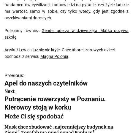
fundamentów cywilizacji i odpowiedzi na pytanie, czy życie ludzkie
ma wartość samo w sobie, czy tylko wtedy, gdy jest zgodne z
oczekiwaniami dorosłych.
Polecamy również:
Gender uderza w dziewczęta. Matka pozywa
szkołę
Artykuł
Lewica już się nie kryje. Chce aborcji zdrowych dzieci
pochodzi z serwisu
Magna Polonia
.
Previous:
N
Apel do naszych czytelników
a
Next:
Potrącenie rowerzysty w Poznaniu.
w
Kierowcy stoją w korku
i
Może Ci się spodobać
g
Musk chce zbudować „najcenniejszy budynek na
Ziemi”. Terafab ma mieć ponad 9 mln m²