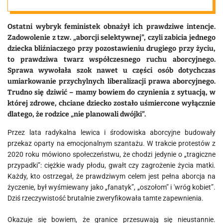
dzieci
Ostatni wybryk feministek obnażył ich prawdziwe intencje.
Zadowolenie z tzw. „aborcji selektywnej”, czyli zabicia jednego
dziecka bliźniaczego przy pozostawieniu drugiego przy życiu,
to prawdziwa twarz współczesnego ruchu aborcyjnego.
Sprawa wywołała szok nawet u części osób dotychczas
umiarkowanie przychylnych liberalizacji prawa aborcyjnego.
Trudno się dziwić – mamy bowiem do czynienia z sytuacją, w
której zdrowe, chciane dziecko zostało uśmiercone wyłącznie
dlatego, że rodzice „nie planowali dwójki”.
Przez lata radykalna lewica i środowiska aborcyjne budowały
przekaz oparty na emocjonalnym szantażu. W trakcie protestów z
2020 roku mówiono społeczeństwu, że chodzi jedynie o „tragiczne
przypadki”: ciężkie wady płodu, gwałt czy zagrożenie życia matki.
Każdy, kto ostrzegał, że prawdziwym celem jest pełna aborcja na
życzenie, był wyśmiewany jako „fanatyk”, „oszołom” i 'wróg kobiet”.
Dziś rzeczywistość brutalnie zweryfikowała tamte zapewnienia.
Okazuje się bowiem, że granice przesuwają się nieustannie.