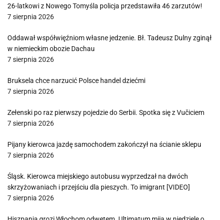
26-latkowi z Nowego Tomyśla policja przedstawiła 46 zarzutów!
7 sierpnia 2026
Oddawał współwięźniom własne jedzenie. Bł. Tadeusz Dulny zginął
w niemieckim obozie Dachau
7 sierpnia 2026
Bruksela chce narzucić Polsce handel dziećmi
7 sierpnia 2026
Zełenski po raz pierwszy pojedzie do Serbii. Spotka się z Vučiciem
7 sierpnia 2026
Pijany kierowca jazdę samochodem zakończył na ścianie sklepu
7 sierpnia 2026
Śląsk. Kierowca miejskiego autobusu wyprzedzał na dwóch
skrzyżowaniach i przejściu dla pieszych. To imigrant [VIDEO]
7 sierpnia 2026
Hiszpania grozi Włochom odwetem. Ultimatum mija w niedzielę o