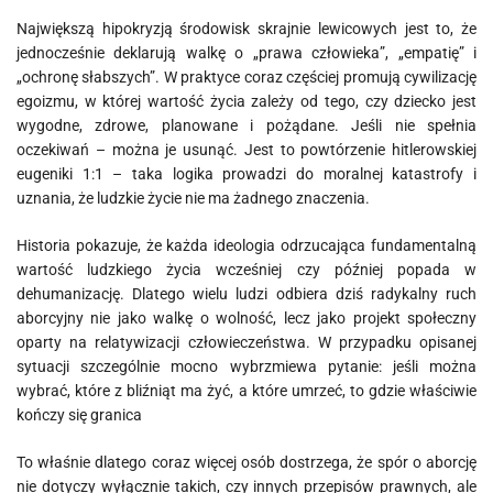
Największą hipokryzją środowisk skrajnie lewicowych jest to, że
jednocześnie deklarują walkę o „prawa człowieka”, „empatię” i
„ochronę słabszych”. W praktyce coraz częściej promują cywilizację
egoizmu, w której wartość życia zależy od tego, czy dziecko jest
wygodne, zdrowe, planowane i pożądane. Jeśli nie spełnia
oczekiwań – można je usunąć. Jest to powtórzenie hitlerowskiej
eugeniki 1:1 – taka logika prowadzi do moralnej katastrofy i
uznania, że ludzkie życie nie ma żadnego znaczenia.
Historia pokazuje, że każda ideologia odrzucająca fundamentalną
wartość ludzkiego życia wcześniej czy później popada w
dehumanizację. Dlatego wielu ludzi odbiera dziś radykalny ruch
aborcyjny nie jako walkę o wolność, lecz jako projekt społeczny
oparty na relatywizacji człowieczeństwa. W przypadku opisanej
sytuacji szczególnie mocno wybrzmiewa pytanie: jeśli można
wybrać, które z bliźniąt ma żyć, a które umrzeć, to gdzie właściwie
kończy się granica
To właśnie dlatego coraz więcej osób dostrzega, że spór o aborcję
nie dotyczy wyłącznie takich, czy innych przepisów prawnych, ale