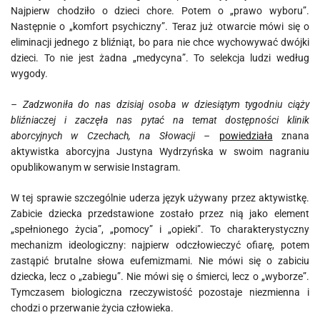
Najpierw chodziło o dzieci chore. Potem o „prawo wyboru”.
Następnie o „komfort psychiczny”. Teraz już otwarcie mówi się o
eliminacji jednego z bliźniąt, bo para nie chce wychowywać dwójki
dzieci. To nie jest żadna „medycyna”. To selekcja ludzi według
wygody.
– Zadzwoniła do nas dzisiaj osoba w dziesiątym tygodniu ciąży
bliźniaczej i zaczęła nas pytać na temat dostępności klinik
aborcyjnych w Czechach, na Słowacji –
powiedziała
znana
aktywistka aborcyjna Justyna Wydrzyńska w swoim nagraniu
opublikowanym w serwisie Instagram.
W tej sprawie szczególnie uderza język używany przez aktywistkę.
Zabicie dziecka przedstawione zostało przez nią jako element
„spełnionego życia”, „pomocy” i „opieki”. To charakterystyczny
mechanizm ideologiczny: najpierw odczłowieczyć ofiarę, potem
zastąpić brutalne słowa eufemizmami. Nie mówi się o zabiciu
dziecka, lecz o „zabiegu”. Nie mówi się o śmierci, lecz o „wyborze”.
Tymczasem biologiczna rzeczywistość pozostaje niezmienna i
chodzi o przerwanie życia człowieka.