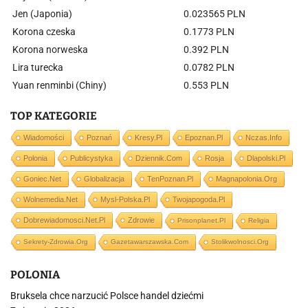
Jen (Japonia)
0.023565 PLN
Korona czeska
0.1773 PLN
Korona norweska
0.392 PLN
Lira turecka
0.0782 PLN
Yuan renminbi (Chiny)
0.553 PLN
TOP KATEGORIE
Wiadomości
Poznań
Kresy.pl
Epoznan.pl
Nczas.info
Polonia
Publicystyka
Dziennik.com
Rosja
Dlapolski.pl
Goniec.net
Globalizacja
TenPoznan.pl
Magnapolonia.org
Wolnemedia.net
Mysl-Polska.pl
Twojapogoda.pl
Dobrewiadomosci.net.pl
Zdrowie
Prisonplanet.pl
Religia
Sekrety-Zdrowia.org
Gazetawarszawska.com
Stolikwolnosci.org
POLONIA
Bruksela chce narzucić Polsce handel dziećmi