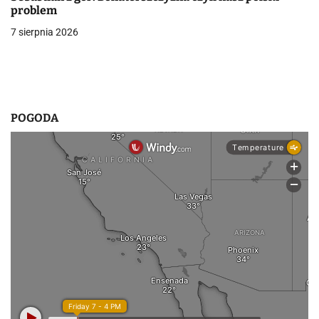
i
problem
s
7 sierpnia 2026
u
POGODA