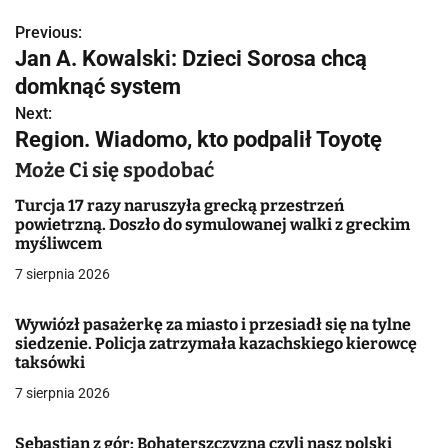
Previous:
N
Jan A. Kowalski: Dzieci Sorosa chcą
a
domknąć system
w
Next:
Region. Wiadomo, kto podpalił Toyotę
i
Może Ci się spodobać
g
Turcja 17 razy naruszyła grecką przestrzeń
a
powietrzną. Doszło do symulowanej walki z greckim
myśliwcem
c
7 sierpnia 2026
j
Wywiózł pasażerkę za miasto i przesiadł się na tylne
a
siedzenie. Policja zatrzymała kazachskiego kierowcę
taksówki
w
7 sierpnia 2026
p
Sebastian z gór: Bohaterszczyzna czyli nasz polski