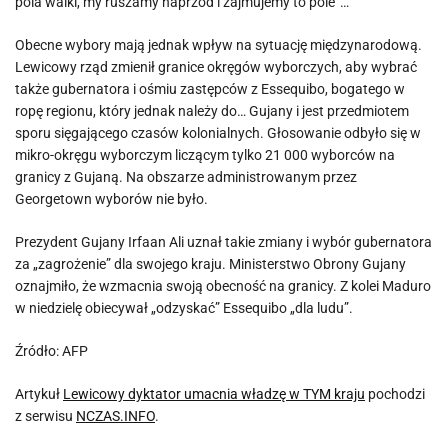
pola walki, my ruszamy naprzód i zajmujemy to pole”…
Obecne wybory mają jednak wpływ na sytuację międzynarodową.
Lewicowy rząd zmienił granice okręgów wyborczych, aby wybrać
także gubernatora i ośmiu zastępców z Essequibo, bogatego w
ropę regionu, który jednak należy do… Gujany i jest przedmiotem
sporu sięgającego czasów kolonialnych. Głosowanie odbyło się w
mikro-okręgu wyborczym liczącym tylko 21 000 wyborców na
granicy z Gujaną. Na obszarze administrowanym przez
Georgetown wyborów nie było.
Prezydent Gujany Irfaan Ali uznał takie zmiany i wybór gubernatora
za „zagrożenie” dla swojego kraju. Ministerstwo Obrony Gujany
oznajmiło, że wzmacnia swoją obecność na granicy. Z kolei Maduro
w niedzielę obiecywał „odzyskać” Essequibo „dla ludu”.
Źródło: AFP
Artykuł
Lewicowy dyktator umacnia władzę w TYM kraju
pochodzi
z serwisu
NCZAS.INFO
.