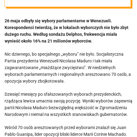
kraju
26 maja odbyły się wybory parlamentarne w Wenezueli.
Korespondenci twierdzą, że w lokalach wyborczych nie było zbyt
dużego ruchu. Według sondażu Delphos, frekwencja miała
wynieść około 16% na 21 milionów wyborców.
Nic dziwnego, bo specjalnego „wyboru” nie było. Socjalistyczna
Partia prezydenta Wenezueli Nicolasa Maduro i tak miała
zagwarantowane „miażdżące zwycięstwo”. W niedzielnych
wyborach parlamentarnych i regionalnych aresztowano 70 osób, a
opozycja wybory zbojkotowała.
Dziesięć miesięcy po sfałszowanych wyborach prezydenckich,
rządząca lewica umacnia swoją pozycję. Wyniki wyborów zapewnią
partii Nicolasa Maduro bezwzględną większość w Zgromadzeniu
Narodowym i niemal na wszystkich stanowiskach gubernatorów.
Wśród 70 osób aresztowanych przed wyborami znalazł się Juan
Pablo Guanipa, lider opozycji bliski liderce Marii Corinie Machado.