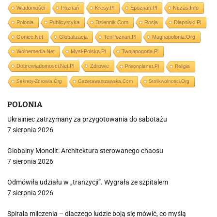
Wiadomości
Poznań
Kresy.pl
Epoznan.pl
Nczas.info
Polonia
Publicystyka
Dziennik.com
Rosja
Dlapolski.pl
Goniec.net
Globalizacja
TenPoznan.pl
Magnapolonia.org
Wolnemedia.net
Mysl-Polska.pl
Twojapogoda.pl
Dobrewiadomosci.net.pl
Zdrowie
Prisonplanet.pl
Religia
Sekrety-Zdrowia.org
Gazetawarszawska.com
Stolikwolnosci.org
POLONIA
Ukrainiec zatrzymany za przygotowania do sabotażu
7 sierpnia 2026
Globalny Monolit: Architektura sterowanego chaosu
7 sierpnia 2026
Odmówiła udziału w „tranzycji”. Wygrała ze szpitalem
7 sierpnia 2026
Spirala milczenia – dlaczego ludzie boją się mówić, co myślą