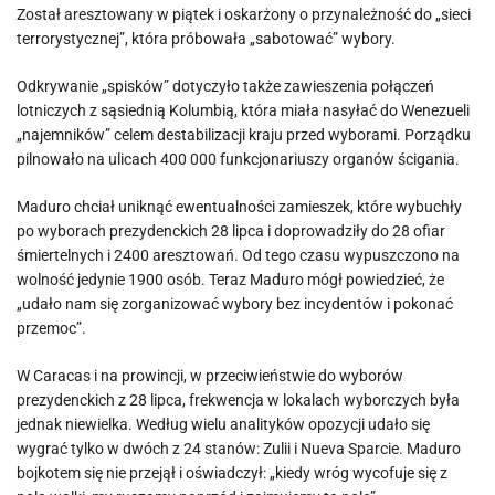
Został aresztowany w piątek i oskarżony o przynależność do „sieci
terrorystycznej”, która próbowała „sabotować” wybory.
Odkrywanie „spisków” dotyczyło także zawieszenia połączeń
lotniczych z sąsiednią Kolumbią, która miała nasyłać do Wenezueli
„najemników” celem destabilizacji kraju przed wyborami. Porządku
pilnowało na ulicach 400 000 funkcjonariuszy organów ścigania.
Maduro chciał uniknąć ewentualności zamieszek, które wybuchły
po wyborach prezydenckich 28 lipca i doprowadziły do ​​28 ofiar
śmiertelnych i 2400 aresztowań. Od tego czasu wypuszczono na
wolność jedynie 1900 osób. Teraz Maduro mógł powiedzieć, że
„udało nam się zorganizować wybory bez incydentów i pokonać
przemoc”.
W Caracas i na prowincji, w przeciwieństwie do wyborów
prezydenckich z 28 lipca, frekwencja w lokalach wyborczych była
jednak niewielka. Według wielu analityków opozycji udało się
wygrać tylko w dwóch z 24 stanów: Zulii i Nueva Sparcie. Maduro
bojkotem się nie przejął i oświadczył: „kiedy wróg wycofuje się z