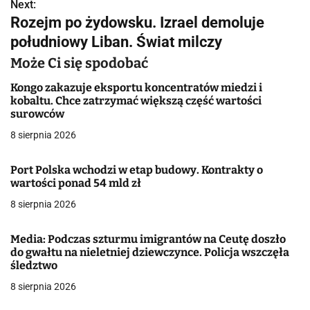
w
Next:
Rozejm po żydowsku. Izrael demoluje
i
południowy Liban. Świat milczy
g
Może Ci się spodobać
a
Kongo zakazuje eksportu koncentratów miedzi i
kobaltu. Chce zatrzymać większą część wartości
c
surowców
j
8 sierpnia 2026
a
Port Polska wchodzi w etap budowy. Kontrakty o
wartości ponad 54 mld zł
w
8 sierpnia 2026
p
i
Media: Podczas szturmu imigrantów na Ceutę doszło
do gwałtu na nieletniej dziewczynce. Policja wszczęła
s
śledztwo
8 sierpnia 2026
u