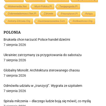
Wolnemedia.net
Mysl-Polska.pl
Twojapogoda.pl
Dobrewiadomosci.net.pl
Zdrowie
Prisonplanet.pl
Religia
Sekrety-Zdrowia.org
Gazetawarszawska.com
Stolikwolnosci.org
POLONIA
Bruksela chce narzucić Polsce handel dziećmi
7 sierpnia 2026
Ukrainiec zatrzymany za przygotowania do sabotażu
7 sierpnia 2026
Globalny Monolit: Architektura sterowanego chaosu
7 sierpnia 2026
Odmówiła udziału w „tranzycji”. Wygrała ze szpitalem
7 sierpnia 2026
Spirala milczenia – dlaczego ludzie boją się mówić, co myślą