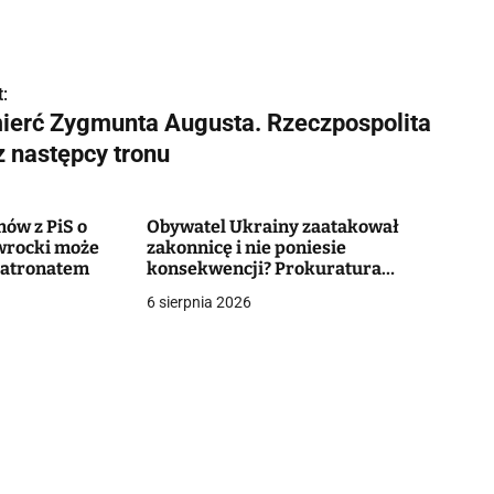
:
ierć Zygmunta Augusta. Rzeczpospolita
z następcy tronu
ów z PiS o
Obywatel Ukrainy zaatakował
wrocki może
zakonnicę i nie poniesie
patronatem
konsekwencji? Prokuratura
wnioskuje o umorzenie
6 sierpnia 2026
postępowania