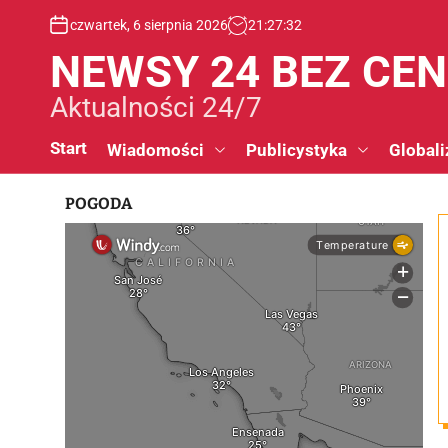
S
czwartek, 6 sierpnia 2026
21
:
27
:
33
k
i
NEWSY 24 BEZ CE
p
t
Aktualności 24/7
o
c
Start
Wiadomości
Publicystyka
Globali
o
n
POGODA
t
e
n
t