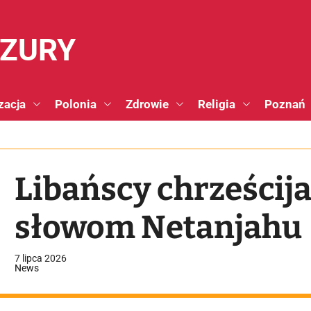
NZURY
zacja
Polonia
Zdrowie
Religia
Poznań
Libańscy chrześcij
słowom Netanjahu
7 lipca 2026
News