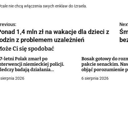
cale nie chcą włączenia swych enklaw do Izraela.
revious:
Next
N
Ponad 1,4 mln zł na wakacje dla dzieci z
Śm
a
rodzin z problemem uzależnień
be
w
Może Ci się spodobać
7-letni Polak zmarł po
Bosak gotowy do rozm
nterwencji niemieckiej policji.
pakcie senackim. Na
g
ledczy badają działania
objąć porozumienie 
unkcjonariuszy
 sierpnia 2026
6 sierpnia 2026
a
c
a
w