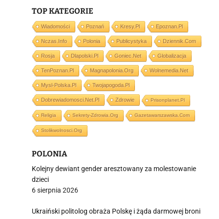
TOP KATEGORIE
i
Wiadomości
Poznań
Kresy.pl
Epoznan.pl
Nczas.info
Polonia
Publicystyka
Dziennik.com
Rosja
Dlapolski.pl
Goniec.net
Globalizacja
TenPoznan.pl
Magnapolonia.org
Wolnemedia.net
Mysl-Polska.pl
Twojapogoda.pl
Dobrewiadomosci.net.pl
Zdrowie
Prisonplanet.pl
Religia
Sekrety-Zdrowia.org
Gazetawarszawska.com
Stolikwolnosci.org
POLONIA
Kolejny dewiant gender aresztowany za molestowanie
dzieci
6 sierpnia 2026
Ukraiński politolog obraża Polskę i żąda darmowej broni