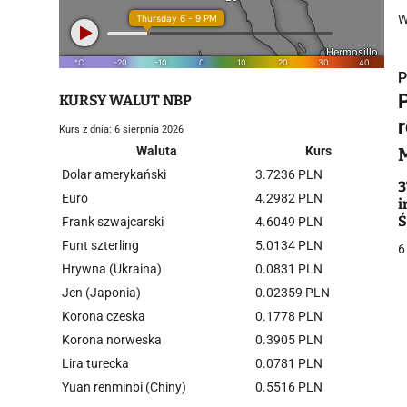
W
P
KURSY WALUT NBP
Kurs z dnia: 6 sierpnia 2026
Waluta
Kurs
Dolar amerykański
3.7236 PLN
i
3
Euro
4.2982 PLN
i
Ś
Frank szwajcarski
4.6049 PLN
f
Funt szterling
5.0134 PLN
6
Hrywna (Ukraina)
0.0831 PLN
Jen (Japonia)
0.02359 PLN
Korona czeska
0.1778 PLN
j
Korona norweska
0.3905 PLN
Lira turecka
0.0781 PLN
Yuan renminbi (Chiny)
0.5516 PLN