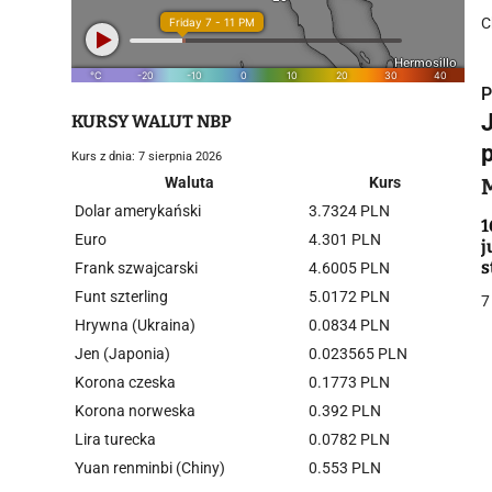
C
P
KURSY WALUT NBP
Kurs z dnia: 7 sierpnia 2026
Waluta
Kurs
Dolar amerykański
3.7324 PLN
i
1
Euro
4.301 PLN
j
s
Frank szwajcarski
4.6005 PLN
Funt szterling
5.0172 PLN
7
Hrywna (Ukraina)
0.0834 PLN
Jen (Japonia)
0.023565 PLN
Korona czeska
0.1773 PLN
j
Korona norweska
0.392 PLN
Lira turecka
0.0782 PLN
Yuan renminbi (Chiny)
0.553 PLN