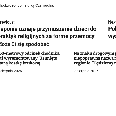
hodzi o rondo na ulicy Czarnucha.
revious:
Next
N
Japonia uznaje przymuszanie dzieci do
Po
a
praktyk religijnych za formę przemocy
wy
w
Może Ci się spodobać
60-metrowy odcinek chodnika
Na znaku drogowym p
uż wyremontowany. Usunięto
niepoprawna nazwa 
g
tarą kostkę brukową
regionie. "Będziemy 
zmieniać dowody?"
 sierpnia 2026
7 sierpnia 2026
a
c
a
w