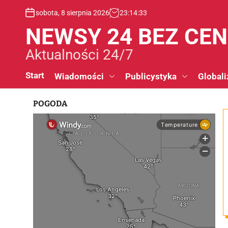
S
sobota, 8 sierpnia 2026
23
:
14
:
33
k
i
NEWSY 24 BEZ CE
p
t
Aktualności 24/7
o
c
Start
Wiadomości
Publicystyka
Globali
o
n
POGODA
t
e
n
t