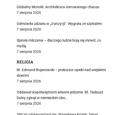
Globalny Monolit: Architektura sterowanego chaosu
7 sierpnia 2026
Odmówiła udziału w „tranzycji”. Wygrała ze szpitalem
7 sierpnia 2026
Spirala milczenia – dlaczego ludzie boją się mówić, co
myślą
7 sierpnia 2026
RELIGIA
Bł. Edmund Bojanowski – prekursor opieki nad wiejskimi
dziećmi
7 sierpnia 2026
Oddawał współwięźniom własne jedzenie. Bł. Tadeusz
Dulny zginął w niemieckim obo…
7 sierpnia 2026
300 lat od kanonizacji św. Stanisława Kostki. Senat