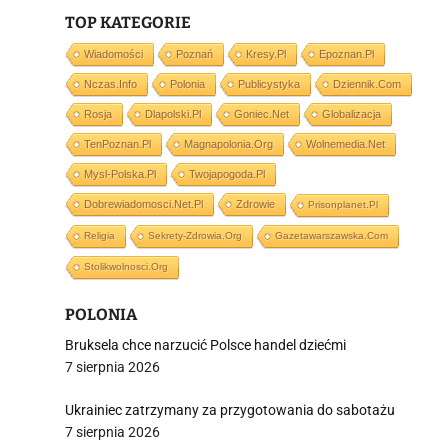
TOP KATEGORIE
i
Wiadomości
Poznań
Kresy.pl
Epoznan.pl
Nczas.info
Polonia
Publicystyka
Dziennik.com
Rosja
Dlapolski.pl
Goniec.net
Globalizacja
TenPoznan.pl
Magnapolonia.org
Wolnemedia.net
Mysl-Polska.pl
Twojapogoda.pl
Dobrewiadomosci.net.pl
Zdrowie
Prisonplanet.pl
Religia
Sekrety-Zdrowia.org
Gazetawarszawska.com
Stolikwolnosci.org
POLONIA
Bruksela chce narzucić Polsce handel dziećmi
7 sierpnia 2026
Ukrainiec zatrzymany za przygotowania do sabotażu
7 sierpnia 2026