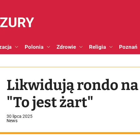
NZURY
zacja
Polonia
Zdrowie
Religia
Poznań
Likwidują rondo n
"To jest żart"
30 lipca 2025
News