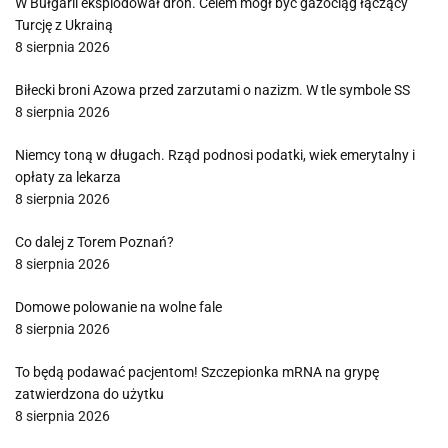
W Bułgarii eksplodował dron. Celem mógł być gazociąg łączący
Turcję z Ukrainą
8 sierpnia 2026
Biłecki broni Azowa przed zarzutami o nazizm. W tle symbole SS
8 sierpnia 2026
Niemcy toną w długach. Rząd podnosi podatki, wiek emerytalny i
opłaty za lekarza
8 sierpnia 2026
Co dalej z Torem Poznań?
8 sierpnia 2026
Domowe polowanie na wolne fale
8 sierpnia 2026
To będą podawać pacjentom! Szczepionka mRNA na grypę
zatwierdzona do użytku
8 sierpnia 2026