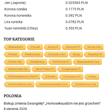
Jen (Japonia)
0.023565 PLN
Korona czeska
0.1773 PLN
Korona norweska
0.392 PLN
Lira turecka
0.0782 PLN
Yuan renminbi (Chiny)
0.553 PLN
TOP KATEGORIE
Wiadomości
Poznań
Kresy.pl
Epoznan.pl
Nczas.info
Polonia
Publicystyka
Dziennik.com
Rosja
Dlapolski.pl
Goniec.net
Globalizacja
TenPoznan.pl
Magnapolonia.org
Wolnemedia.net
Mysl-Polska.pl
Twojapogoda.pl
Dobrewiadomosci.net.pl
Zdrowie
Prisonplanet.pl
Religia
Sekrety-Zdrowia.org
Gazetawarszawska.com
Stolikwolnosci.org
POLONIA
Biskup zmienia Ewangelię? „Homoseksualizm nie jest grzechem”
8 sierpnia 2026