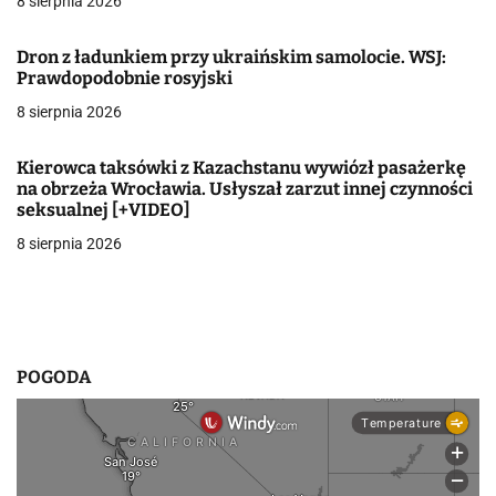
8 sierpnia 2026
j
Dron z ładunkiem przy ukraińskim samolocie. WSJ:
a
Prawdopodobnie rosyjski
w
8 sierpnia 2026
p
Kierowca taksówki z Kazachstanu wywiózł pasażerkę
i
na obrzeża Wrocławia. Usłyszał zarzut innej czynności
seksualnej [+VIDEO]
s
8 sierpnia 2026
u
POGODA