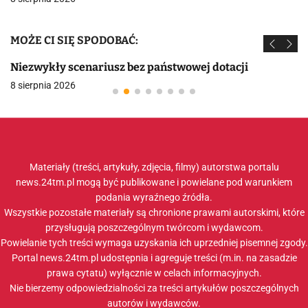
MOŻE CI SIĘ SPODOBAĆ:
Niezwykły scenariusz bez państwowej dotacji
8 sierpnia 2026
Materiały (treści, artykuły, zdjęcia, filmy) autorstwa portalu
news.24tm.pl mogą być publikowane i powielane pod warunkiem
podania wyraźnego źródła.
Wszystkie pozostałe materiały są chronione prawami autorskimi, które
przysługują poszczególnym twórcom i wydawcom.
Powielanie tych treści wymaga uzyskania ich uprzedniej pisemnej zgody.
Portal news.24tm.pl udostępnia i agreguje treści (m.in. na zasadzie
prawa cytatu) wyłącznie w celach informacyjnych.
Nie bierzemy odpowiedzialności za treści artykułów poszczególnych
autorów i wydawców.