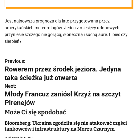
wymarzona
Jest najnowsza prognoza dla lato przygotowana przez
amerykańskich meteorologów. Jeden z miesięcy urlopowych
przyniesie szczególnie gorącą, słoneczną i suchą aurę. Lipiec czy
sierpień?
Previous:
N
Rowerem przez środek jeziora. Jedyna
a
taka ścieżka już otwarta
w
Next:
Młody Francuz zaniósł Krzyż na szczyt
i
Pirenejów
g
Może Ci się spodobać
a
Bloomberg: Ukraina zgodziła się nie atakować części
tankowców i infrastruktury na Morzu Czarnym
c