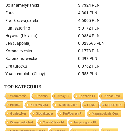
Dolar amerykański
3.7324 PLN
Euro
4.301 PLN
Frank szwajcarski
4.6005 PLN
Funt szterling
5.0172 PLN
Hrywna (Ukraina)
0.0834 PLN
Jen (Japonia)
0.023565 PLN
Korona czeska
0.1773 PLN
Korona norweska
0.392 PLN
Lira turecka
0.0782 PLN
Yuan renminbi (Chiny)
0.553 PLN
TOP KATEGORIE
Wiadomości
Poznań
Kresy.pl
Epoznan.pl
Nczas.info
Polonia
Publicystyka
Dziennik.com
Rosja
Dlapolski.pl
Goniec.net
Globalizacja
TenPoznan.pl
Magnapolonia.org
Wolnemedia.net
Mysl-Polska.pl
Twojapogoda.pl