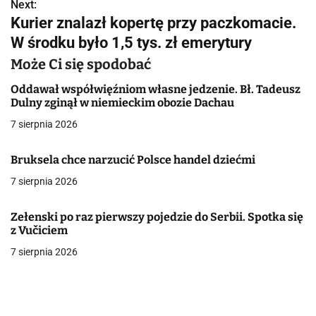
w
Next:
Kurier znalazł kopertę przy paczkomacie.
i
W środku było 1,5 tys. zł emerytury
g
Może Ci się spodobać
a
Oddawał współwięźniom własne jedzenie. Bł. Tadeusz
Dulny zginął w niemieckim obozie Dachau
c
7 sierpnia 2026
j
Bruksela chce narzucić Polsce handel dziećmi
a
7 sierpnia 2026
w
p
Zełenski po raz pierwszy pojedzie do Serbii. Spotka się
z Vučiciem
i
7 sierpnia 2026
s
u