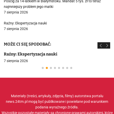
Pościg za 14-latkiem w Białymstoku. Mandat 5 tys. zł to teraz
najmniejszy problem jego matki
7 sierpnia 2026
Raźny: Ekspertyzacja nauki
7 sierpnia 2026
MOŻE CI SIĘ SPODOBAĆ:
Raźny: Ekspertyzacja nauki
7 sierpnia 2026
Materiały (treści, artykuły, zdjęcia, filmy) autorstwa portalu
news.24tm.pl mogą być publikowane i powielane pod warunkiem
podania wyraźnego źródła.
Wszystkie pozostałe materiały są chronione prawami autorskimi, które