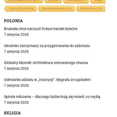
Dobrewiadomosci.net.pl
Zdrowie
Prisonplanet.pl
Religia
Sekrety-Zdrowia.org
Gazetawarszawska.com
Stolikwolnosci.org
POLONIA
Bruksela chce narzucić Polsce handel dziećmi
7 sierpnia 2026
Ukrainiec zatrzymany za przygotowania do sabotażu
7 sierpnia 2026
Globalny Monolit: Architektura sterowanego chaosu
7 sierpnia 2026
Odmówiła udziału w „tranzycji”. Wygrała ze szpitalem
7 sierpnia 2026
Spirala milczenia – dlaczego ludzie boją się mówić, co myślą
7 sierpnia 2026
RELIGIA