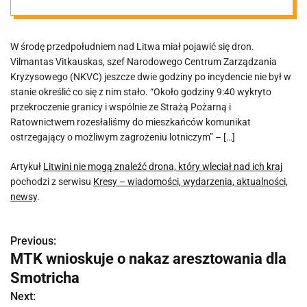
kraj
W środę przedpołudniem nad Litwa miał pojawić się dron.
Vilmantas Vitkauskas, szef Narodowego Centrum Zarządzania
Kryzysowego (NKVC) jeszcze dwie godziny po incydencie nie był w
stanie określić co się z nim stało. “Około godziny 9:40 wykryto
przekroczenie granicy i wspólnie ze Strażą Pożarną i
Ratownictwem rozesłaliśmy do mieszkańców komunikat
ostrzegający o możliwym zagrożeniu lotniczym” – […]
Artykuł
Litwini nie mogą znaleźć drona, który wleciał nad ich kraj
pochodzi z serwisu
Kresy – wiadomości, wydarzenia, aktualności,
newsy
.
Previous:
N
MTK wnioskuje o nakaz aresztowania dla
a
Smotricha
w
Next: