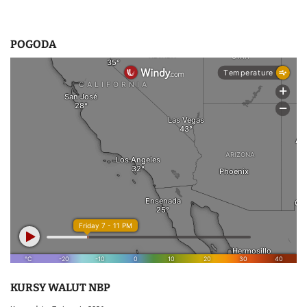
POGODA
KURSY WALUT NBP