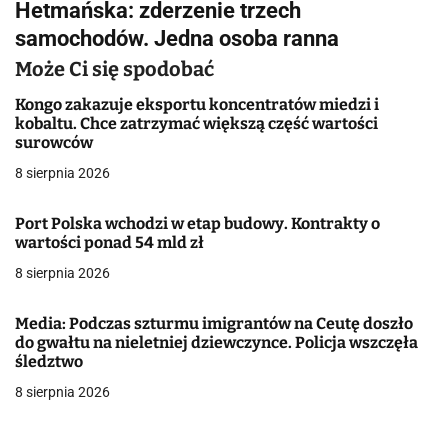
Hetmańska: zderzenie trzech
i
samochodów. Jedna osoba ranna
g
Może Ci się spodobać
a
Kongo zakazuje eksportu koncentratów miedzi i
kobaltu. Chce zatrzymać większą część wartości
c
surowców
j
8 sierpnia 2026
a
Port Polska wchodzi w etap budowy. Kontrakty o
wartości ponad 54 mld zł
w
8 sierpnia 2026
p
i
Media: Podczas szturmu imigrantów na Ceutę doszło
do gwałtu na nieletniej dziewczynce. Policja wszczęła
s
śledztwo
8 sierpnia 2026
u