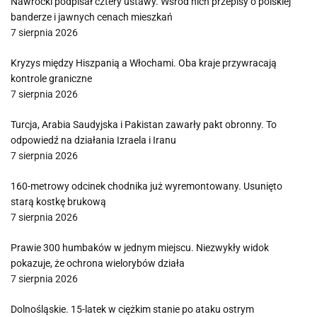
Nawrocki podpisał cztery ustawy. Wśród nich przepisy o polskiej
banderze i jawnych cenach mieszkań
7 sierpnia 2026
Kryzys między Hiszpanią a Włochami. Oba kraje przywracają
kontrole graniczne
7 sierpnia 2026
Turcja, Arabia Saudyjska i Pakistan zawarły pakt obronny. To
odpowiedź na działania Izraela i Iranu
7 sierpnia 2026
160-metrowy odcinek chodnika już wyremontowany. Usunięto
starą kostkę brukową
7 sierpnia 2026
Prawie 300 humbaków w jednym miejscu. Niezwykły widok
pokazuje, że ochrona wielorybów działa
7 sierpnia 2026
Dolnośląskie. 15-latek w ciężkim stanie po ataku ostrym