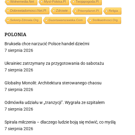
Wolnemedia.net
Mysl-Polska.pl
Twojapogoda.pl
Dobrewiadomosci.net.pl
Zdrowie
Prisonplanet.pl
Religia
Sekrety-Zdrowia.org
Gazetawarszawska.com
Stolikwolnosci.org
POLONIA
Bruksela chce narzucić Polsce handel dziećmi
7 sierpnia 2026
Ukrainiec zatrzymany za przygotowania do sabotażu
7 sierpnia 2026
Globalny Monolit: Architektura sterowanego chaosu
7 sierpnia 2026
Odmówiła udziału w „tranzycji”. Wygrała ze szpitalem
7 sierpnia 2026
Spirala milczenia – dlaczego ludzie boją się mówić, co myślą
7 sierpnia 2026