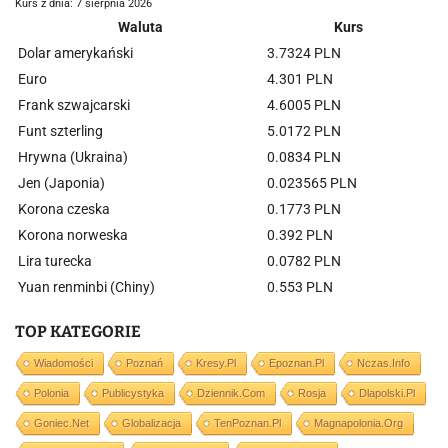
Kurs z dnia: 7 sierpnia 2026
Waluta
Kurs
Dolar amerykański
3.7324 PLN
Euro
4.301 PLN
Frank szwajcarski
4.6005 PLN
Funt szterling
5.0172 PLN
Hrywna (Ukraina)
0.0834 PLN
Jen (Japonia)
0.023565 PLN
Korona czeska
0.1773 PLN
Korona norweska
0.392 PLN
Lira turecka
0.0782 PLN
Yuan renminbi (Chiny)
0.553 PLN
TOP KATEGORIE
Wiadomości
Poznań
Kresy.pl
Epoznan.pl
Nczas.info
Polonia
Publicystyka
Dziennik.com
Rosja
Dlapolski.pl
Goniec.net
Globalizacja
TenPoznan.pl
Magnapolonia.org