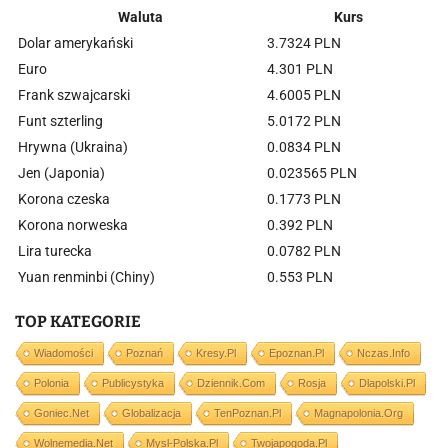
Waluta
Kurs
Dolar amerykański
3.7324 PLN
Euro
4.301 PLN
Frank szwajcarski
4.6005 PLN
Funt szterling
5.0172 PLN
Hrywna (Ukraina)
0.0834 PLN
Jen (Japonia)
0.023565 PLN
Korona czeska
0.1773 PLN
Korona norweska
0.392 PLN
Lira turecka
0.0782 PLN
Yuan renminbi (Chiny)
0.553 PLN
TOP KATEGORIE
Wiadomości
Poznań
Kresy.pl
Epoznan.pl
Nczas.info
Polonia
Publicystyka
Dziennik.com
Rosja
Dlapolski.pl
Goniec.net
Globalizacja
TenPoznan.pl
Magnapolonia.org
Wolnemedia.net
Mysl-Polska.pl
Twojapogoda.pl