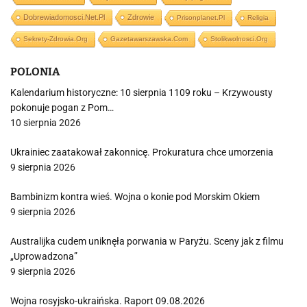
Dobrewiadomosci.net.pl
Zdrowie
Prisonplanet.pl
Religia
Sekrety-Zdrowia.org
Gazetawarszawska.com
Stolikwolnosci.org
POLONIA
Kalendarium historyczne: 10 sierpnia 1109 roku – Krzywousty
pokonuje pogan z Pom…
10 sierpnia 2026
Ukrainiec zaatakował zakonnicę. Prokuratura chce umorzenia
9 sierpnia 2026
Bambinizm kontra wieś. Wojna o konie pod Morskim Okiem
9 sierpnia 2026
Australijka cudem uniknęła porwania w Paryżu. Sceny jak z filmu
„Uprowadzona”
9 sierpnia 2026
Wojna rosyjsko-ukraińska. Raport 09.08.2026