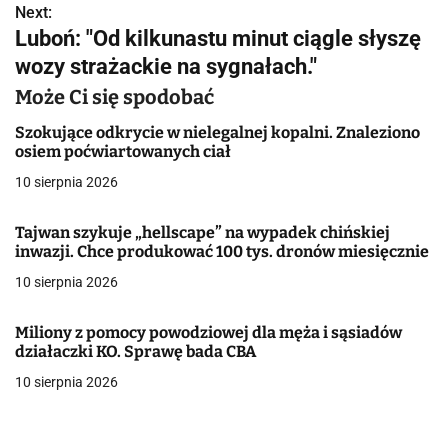
Next:
i
Luboń: "Od kilkunastu minut ciągle słyszę
g
wozy strażackie na sygnałach."
a
Może Ci się spodobać
c
Szokujące odkrycie w nielegalnej kopalni. Znaleziono
osiem poćwiartowanych ciał
j
10 sierpnia 2026
a
Tajwan szykuje „hellscape” na wypadek chińskiej
w
inwazji. Chce produkować 100 tys. dronów miesięcznie
10 sierpnia 2026
p
i
Miliony z pomocy powodziowej dla męża i sąsiadów
działaczki KO. Sprawę bada CBA
s
10 sierpnia 2026
u