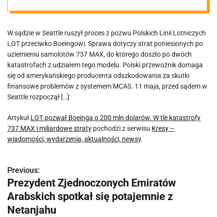
737 MAX i
W sądzie w Seattle ruszył proces z pozwu Polskich Linii Lotniczych
miliardowe
LOT przeciwko Boeingowi. Sprawa dotyczy strat poniesionych po
uziemieniu samolotów 737 MAX, do którego doszło po dwóch
straty
katastrofach z udziałem tego modelu. Polski przewoźnik domaga
się od amerykańskiego producenta odszkodowania za skutki
finansowe problemów z systemem MCAS. 11 maja, przed sądem w
Seattle rozpoczął […]
Artykuł
LOT pozwał Boeinga o 200 mln dolarów. W tle katastrofy
737 MAX i miliardowe straty
pochodzi z serwisu
Kresy –
wiadomości, wydarzenia, aktualności, newsy
.
Previous:
N
Prezydent Zjednoczonych Emiratów
a
Arabskich spotkał się potajemnie z
w
Netanjahu