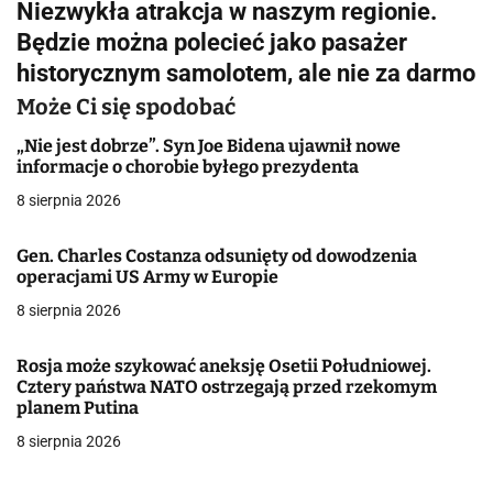
Niezwykła atrakcja w naszym regionie.
i
Będzie można polecieć jako pasażer
g
historycznym samolotem, ale nie za darmo
a
Może Ci się spodobać
c
„Nie jest dobrze”. Syn Joe Bidena ujawnił nowe
informacje o chorobie byłego prezydenta
j
8 sierpnia 2026
a
Gen. Charles Costanza odsunięty od dowodzenia
w
operacjami US Army w Europie
8 sierpnia 2026
p
i
Rosja może szykować aneksję Osetii Południowej.
Cztery państwa NATO ostrzegają przed rzekomym
s
planem Putina
u
8 sierpnia 2026