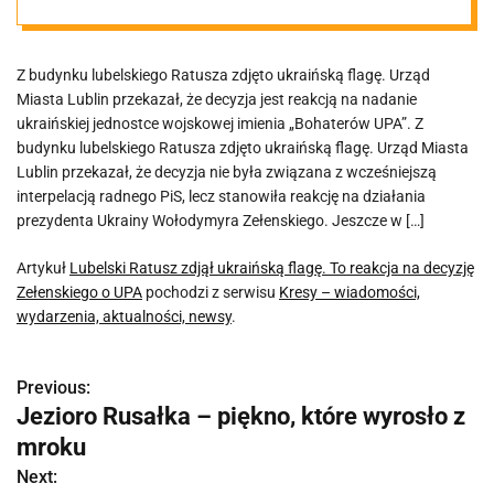
Zełenskiego o
Z budynku lubelskiego Ratusza zdjęto ukraińską flagę. Urząd
UPA
Miasta Lublin przekazał, że decyzja jest reakcją na nadanie
ukraińskiej jednostce wojskowej imienia „Bohaterów UPA”. Z
budynku lubelskiego Ratusza zdjęto ukraińską flagę. Urząd Miasta
Lublin przekazał, że decyzja nie była związana z wcześniejszą
interpelacją radnego PiS, lecz stanowiła reakcję na działania
prezydenta Ukrainy Wołodymyra Zełenskiego. Jeszcze w […]
Artykuł
Lubelski Ratusz zdjął ukraińską flagę. To reakcja na decyzję
Zełenskiego o UPA
pochodzi z serwisu
Kresy – wiadomości,
wydarzenia, aktualności, newsy
.
Previous:
N
Jezioro Rusałka – piękno, które wyrosło z
a
mroku
w
Next: