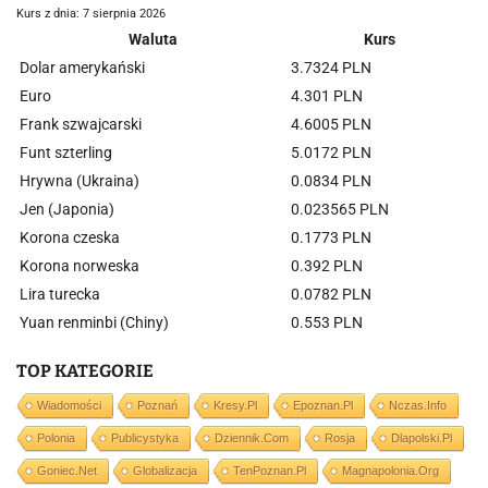
Kurs z dnia: 7 sierpnia 2026
Waluta
Kurs
Dolar amerykański
3.7324 PLN
Euro
4.301 PLN
Frank szwajcarski
4.6005 PLN
Funt szterling
5.0172 PLN
Hrywna (Ukraina)
0.0834 PLN
Jen (Japonia)
0.023565 PLN
Korona czeska
0.1773 PLN
Korona norweska
0.392 PLN
Lira turecka
0.0782 PLN
Yuan renminbi (Chiny)
0.553 PLN
TOP KATEGORIE
Wiadomości
Poznań
Kresy.pl
Epoznan.pl
Nczas.info
Polonia
Publicystyka
Dziennik.com
Rosja
Dlapolski.pl
Goniec.net
Globalizacja
TenPoznan.pl
Magnapolonia.org