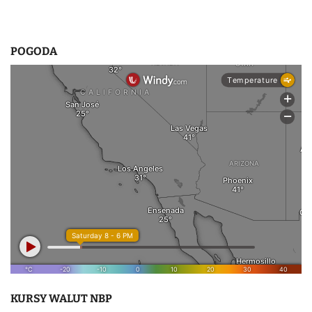
POGODA
KURSY WALUT NBP