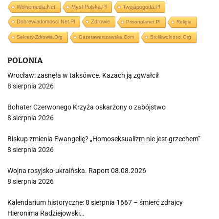
Wolnemedia.net
Mysl-Polska.pl
Twojapogoda.pl
Dobrewiadomosci.net.pl
Zdrowie
Prisonplanet.pl
Religia
Sekrety-Zdrowia.org
Gazetawarszawska.com
Stolikwolnosci.org
POLONIA
Wrocław: zasnęła w taksówce. Kazach ją zgwałcił
8 sierpnia 2026
Bohater Czerwonego Krzyża oskarżony o zabójstwo
8 sierpnia 2026
Biskup zmienia Ewangelię? „Homoseksualizm nie jest grzechem”
8 sierpnia 2026
Wojna rosyjsko-ukraińska. Raport 08.08.2026
8 sierpnia 2026
Kalendarium historyczne: 8 sierpnia 1667 – śmierć zdrajcy
Hieronima Radziejowski…