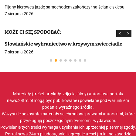
Pijany kierowca jazdę samochodem zakończył na ścianie sklepu
7 sierpnia 2026
MOŻE CI SIĘ SPODOBAĆ:
Słowiańskie wybraniectwo w krzywym zwierciadle
7 sierpnia 2026
Materiały (treści, artykuły, zdjęcia, filmy) autorstwa portalu
news.24tm.pl mogą być publikowane i powielane pod warunkiem
podania wyraźnego źródła.
Wszystkie pozostałe materiały są chronione prawami autorskimi, które
przysługują poszczególnym twórcom i wydawcom.
Powielanie tych treści wymaga uzyskania ich uprzedniej pisemnej zgody.
Portal news.24tm.pl udostępnia i agreguje treści (m.in. na zasadzie