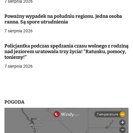
7 sierpnia 2026
a
w
Poważny wypadek na południu regionu. Jedna osoba
ranna. Są spore utrudnienia
p
7 sierpnia 2026
i
Policjantka podczas spędzania czasu wolnego z rodziną
s
nad jeziorem uratowała trzy życia! "Ratunku, pomocy,
toniemy!"
u
7 sierpnia 2026
POGODA