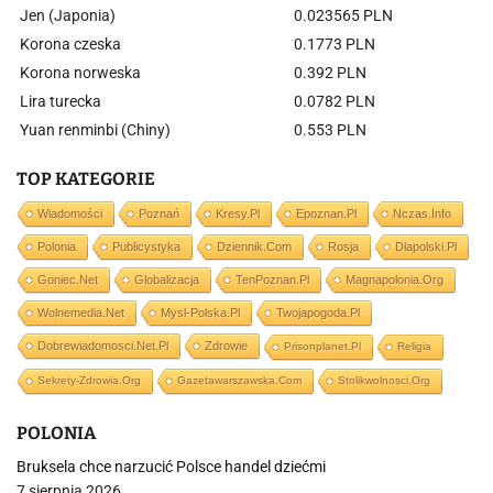
Jen (Japonia)
0.023565 PLN
Korona czeska
0.1773 PLN
Korona norweska
0.392 PLN
Lira turecka
0.0782 PLN
Yuan renminbi (Chiny)
0.553 PLN
TOP KATEGORIE
Wiadomości
Poznań
Kresy.pl
Epoznan.pl
Nczas.info
Polonia
Publicystyka
Dziennik.com
Rosja
Dlapolski.pl
Goniec.net
Globalizacja
TenPoznan.pl
Magnapolonia.org
Wolnemedia.net
Mysl-Polska.pl
Twojapogoda.pl
Dobrewiadomosci.net.pl
Zdrowie
Prisonplanet.pl
Religia
Sekrety-Zdrowia.org
Gazetawarszawska.com
Stolikwolnosci.org
POLONIA
Bruksela chce narzucić Polsce handel dziećmi
7 sierpnia 2026