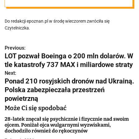
strażackie na
Do redakcji epoznan.pl w środę wieczorem zwróciła się
sygnałach."
Czytelniczka.
Previous:
N
LOT pozwał Boeinga o 200 mln dolarów. W
a
tle katastrofy 737 MAX i miliardowe straty
w
Next:
Ponad 210 rosyjskich dronów nad Ukrainą.
i
Polska zabezpieczała przestrzeń
g
powietrzną
a
Może Ci się spodobać
c
28-latek znęcał się psychicznie i fizycznie nad swoim
ojcem. Poniżał ojca wulgarnymi wyzwiskami,
j
dochodziło również do rękoczynów