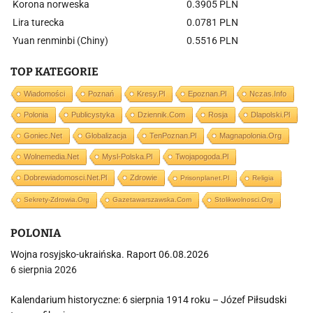
Korona norweska
0.3905 PLN
Lira turecka
0.0781 PLN
Yuan renminbi (Chiny)
0.5516 PLN
TOP KATEGORIE
Wiadomości
Poznań
Kresy.pl
Epoznan.pl
Nczas.info
Polonia
Publicystyka
Dziennik.com
Rosja
Dlapolski.pl
Goniec.net
Globalizacja
TenPoznan.pl
Magnapolonia.org
Wolnemedia.net
Mysl-Polska.pl
Twojapogoda.pl
Dobrewiadomosci.net.pl
Zdrowie
Prisonplanet.pl
Religia
Sekrety-Zdrowia.org
Gazetawarszawska.com
Stolikwolnosci.org
POLONIA
Wojna rosyjsko-ukraińska. Raport 06.08.2026
6 sierpnia 2026
Kalendarium historyczne: 6 sierpnia 1914 roku – Józef Piłsudski