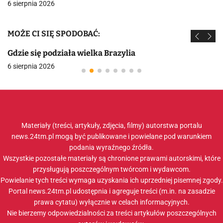
6 sierpnia 2026
MOŻE CI SIĘ SPODOBAĆ:
Gdzie się podziała wielka Brazylia
6 sierpnia 2026
Materiały (treści, artykuły, zdjęcia, filmy) autorstwa portalu
news.24tm.pl mogą być publikowane i powielane pod warunkiem
podania wyraźnego źródła.
Wszystkie pozostałe materiały są chronione prawami autorskimi, które
przysługują poszczególnym twórcom i wydawcom.
Powielanie tych treści wymaga uzyskania ich uprzedniej pisemnej zgody.
Portal news.24tm.pl udostępnia i agreguje treści (m.in. na zasadzie
prawa cytatu) wyłącznie w celach informacyjnych.
Nie bierzemy odpowiedzialności za treści artykułów poszczególnych