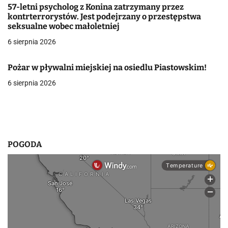
57-letni psycholog z Konina zatrzymany przez
w
kontrterrorystów. Jest podejrzany o przestępstwa
seksualne wobec małoletniej
p
6 sierpnia 2026
i
Pożar w pływalni miejskiej na osiedlu Piastowskim!
s
6 sierpnia 2026
u
POGODA