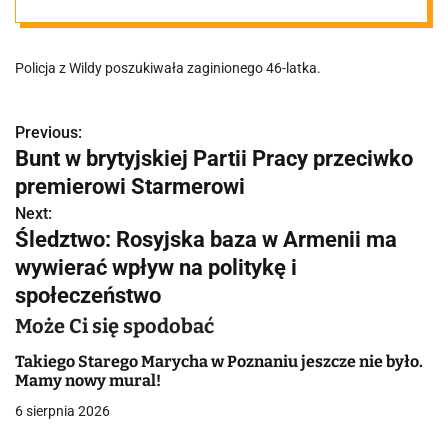
mężczyzny
Policja z Wildy poszukiwała zaginionego 46-latka.
Previous:
N
Bunt w brytyjskiej Partii Pracy przeciwko
a
premierowi Starmerowi
w
Next:
Śledztwo: Rosyjska baza w Armenii ma
i
wywierać wpływ na politykę i
g
społeczeństwo
a
Może Ci się spodobać
c
Takiego Starego Marycha w Poznaniu jeszcze nie było.
Mamy nowy mural!
j
6 sierpnia 2026
a