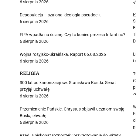
„
6 sierpnia 2026
P
Depopulacja – szalona ideologia pseudoelit
S
6 sierpnia 2026
E
T
FIFA wpadła na ścianę. Czy to koniec prezesa Infantino?
D
6 sierpnia 2026
L
Wojna rosyjsko-ukraińska. Raport 06.08.2026
i
6 sierpnia 2026
RELIGIA
T
r
300 lat od kanonizacji św. Stanisława Kostki. Senat
p
przyjął uchwałę
z
6 sierpnia 2026
W
Przemienienie Pańskie. Chrystus objawił uczniom swoją
F
Boską chwałę
o
6 sierpnia 2026
p
Rząd i Episkopat rozpoczęły przygotowania do wizyty