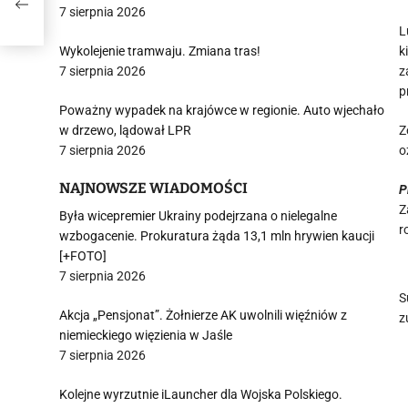
7 sierpnia 2026
L
Wykolejenie tramwaju. Zmiana tras!
k
7 sierpnia 2026
z
p
Poważny wypadek na krajówce w regionie. Auto wjechało
w drzewo, lądował LPR
Z
7 sierpnia 2026
o
NAJNOWSZE WIADOMOŚCI
P
Z
Była wicepremier Ukrainy podejrzana o nielegalne
r
wzbogacenie. Prokuratura żąda 13,1 mln hrywien kaucji
[+FOTO]
7 sierpnia 2026
S
Akcja „Pensjonat”. Żołnierze AK uwolnili więźniów z
z
niemieckiego więzienia w Jaśle
7 sierpnia 2026
Kolejne wyrzutnie iLauncher dla Wojska Polskiego.