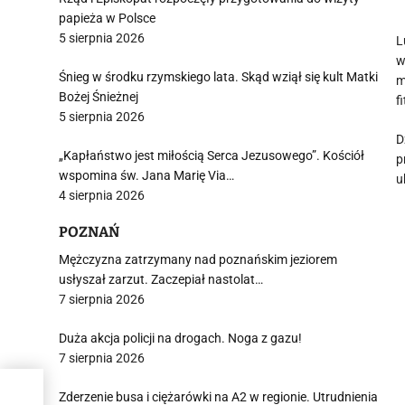
papieża w Polsce
5 sierpnia 2026
L
w
Śnieg w środku rzymskiego lata. Skąd wziął się kult Matki
m
Bożej Śnieżnej
f
5 sierpnia 2026
D
„Kapłaństwo jest miłością Serca Jezusowego”. Kościół
p
wspomina św. Jana Marię Via…
u
4 sierpnia 2026
POZNAŃ
Mężczyzna zatrzymany nad poznańskim jeziorem
usłyszał zarzut. Zaczepiał nastolat…
7 sierpnia 2026
Duża akcja policji na drogach. Noga z gazu!
7 sierpnia 2026
jako
Zderzenie busa i ciężarówki na A2 w regionie. Utrudnienia