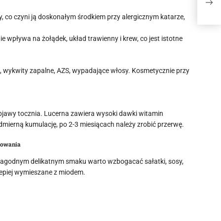
„Moj
, co czyni ją doskonałym środkiem przy alergicznym katarze,
wpływa na żołądek, układ trawienny i krew, co jest istotne
, wykwity zapalne, AZS, wypadające włosy. Kosmetycznie przy
objawy tocznia. Lucerna zawiera wysoki dawki witamin
ierną kumulację, po 2-3 miesiącach należy zrobić przerwę.
sowania
 o łagodnym delikatnym smaku warto wzbogacać sałatki, sosy,
jlepiej wymieszane z miodem.