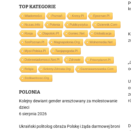
p
TOP KATEGORIE
k
Wiadomości
Poznań
Kresy.pl
Epoznan.pl
Nczas.info
Polonia
Publicystyka
Dziennik.com
Rosja
Dlapolski.pl
Goniec.net
Globalizacja
K
z
TenPoznan.pl
Magnapolonia.org
Wolnemedia.net
Mysl-Polska.pl
Twojapogoda.pl
Dobrewiadomosci.net.pl
Zdrowie
Prisonplanet.pl
„
o
Religia
Sekrety-Zdrowia.org
Gazetawarszawska.com
Stolikwolnosci.org
U
o
POLONIA
z
r
Kolejny dewiant gender aresztowany za molestowanie
dzieci
6 sierpnia 2026
D
Ukraiński politolog obraża Polskę i żąda darmowej broni