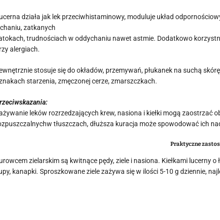
ucerna działa jak lek przeciwhistaminowy, moduluje układ odpornościowy
ichaniu, zatkanych
atokach, trudnościach w oddychaniu nawet astmie. Dodatkowo korzystnie 
rzy alergiach.
ewnętrznie stosuje się do okładów, przemywań, płukanek na suchą skórę
znakach starzenia, zmęczonej cerze, zmarszczkach.
rzeciwskazania:
ażywanie leków rozrzedzających krew, nasiona i kiełki mogą zaostrzać 
ozpuszczalnychw tłuszczach, dłuższa kuracja może spowodować ich nadm
Praktyczne zasto
urowcem zielarskim są kwitnące pędy, ziele i nasiona. Kiełkami lucerny
upy, kanapki. Sproszkowane ziele zażywa się w ilości 5-10 g dziennie, na