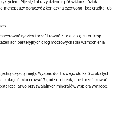
ryciem. Pije się 1-4 razy dziennie pół szklanki. Działa
ci menopauzy połączyć z koniczyną czerwoną i kozieradką, lub
erny
cerować tydzień i przefiltrować. Stosuje się 30-60 kropli
zakażeniach bakteryjnych dróg moczowych i dla wzmocnienia
i z jedną częścią mięty. Wyspać do litrowego słoika 5 czubatych
t zakręcić. Macerować 7 godzin lub całą noc i przefiltrować.
ostarcza łatwo przyswajalnych minerałów, wspiera wątrobę,