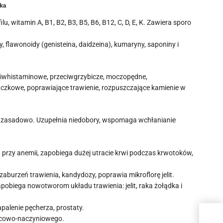
ka
, witamin A, B1, B2, B3, B5, B6, B12, C, D, E, K. Zawiera sporo
 flawonoidy (genisteina, daidzeina), kumaryny, saponiny i
eciwhistaminowe, przeciwgrzybicze, moczopędne,
czkowe, poprawiające trawienie, rozpuszczające kamienie w
lnie zasadowo. Uzupełnia niedobory, wspomaga wchłanianie
przy anemii, zapobiega dużej utracie krwi podczas krwotoków,
burzeń trawienia, kandydozy, poprawia mikroflorę jelit.
zapobiega nowotworom układu trawienia: jelit, raka żołądka i
apalenie pęcherza, prostaty.
Pol
rcowo-naczyniowego.