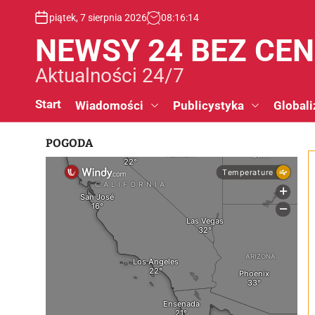
S
piątek, 7 sierpnia 2026
08
:
16
:
15
k
i
NEWSY 24 BEZ CE
p
t
Aktualności 24/7
o
c
Start
Wiadomości
Publicystyka
Globali
o
n
POGODA
t
e
n
t