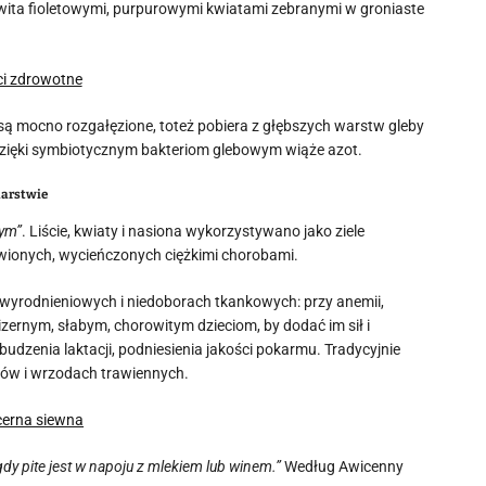
wita fioletowymi, purpurowymi kwiatami zebranymi w groniaste
są mocno rozgałęzione, toteż pobiera z głębszych warstw gleby
, dzięki symbiotycznym bakteriom glebowym wiąże azot.
larstwie
nym”
. Liście, kwiaty i nasiona wykorzystywano jako ziele
ywionych, wycieńczonych ciężkimi chorobami.
wyrodnieniowych i niedoborach tkankowych: przy anemii,
ernym, słabym, chorowitym dzieciom, by dodać im sił i
dzenia laktacji, podniesienia jakości pokarmu. Tradycyjnie
wów i wrzodach trawiennych.
gdy pite jest w napoju z mlekiem lub winem.”
Według Awicenny