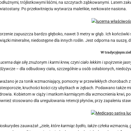
odłużnymi, trójlistkowymi liśćmi, na szczytach ząbkowanymi. Latem zak
wiatostany. Po przekwitnięciu wytwarza maleńkie, nerkowate nasiona.
orzenie zapuszcza bardzo głęboko, nawet 3 metry w głąb. Ich końcówki 
wiązki mineralne, niedostępne dla innych roślin. Jest odporna na suszę
W tradycyjnym zie
Lucerna daje siłę znużonym i karmi krew, czyni ciało lekkim i spojrzenie jas
dżywcze – dla odbudowy ciała, szczególnie u osób osłabionych, niedoż
ważano je za tonik wzmacniający, pomocny w przewlekłych chorobach z
steoporozie, kruchości kości czy ubytkach w zębach. Podawano także miz
drowia. Kobietom w ciąży i matkom karmiącym dla wzmocnienia krwi, pobu
ównież stosowano dla uregulowania retencji płynów, przy zapaleniu sta
ioskurydes zauważał:
„ziele, które karmiąc bydło, także człeka wzmacnia, 