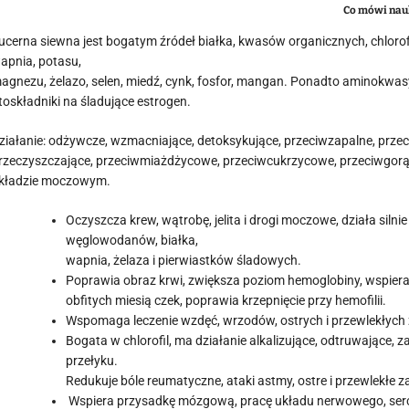
Co mówi nau
ucerna siewna jest bogatym źródeł białka, kwasów organicznych, chlorofilu
apnia, potasu,
agnezu, żelazo, selen, miedź, cynk, fosfor, mangan. Ponadto aminokwasy,
itoskładniki na śladujące estrogen.
ziałanie: odżywcze, wzmacniające, detoksykujące, przeciwzapalne, prz
rzeczyszczające, przeciwmiażdżycowe, przeciwcukrzycowe, przeciwgorą
kładzie moczowym.
Oczyszcza krew, wątrobę, jelita i drogi moczowe, działa si
węglowodanów, białka,
wapnia, żelaza i pierwiastków śladowych.
Poprawia obraz krwi, zwiększa poziom hemoglobiny, wspiera 
obfitych miesią czek, poprawia krzepnięcie przy hemofilii.
Wspomaga leczenie wzdęć, wrzodów, ostrych i przewlekłych za
Bogata w chlorofil, ma działanie alkalizujące, odtruwające, 
przełyku.
Redukuje bóle reumatyczne, ataki astmy, ostre i przewlekłe z
Wspiera przysadkę mózgową, pracę układu nerwowego, se