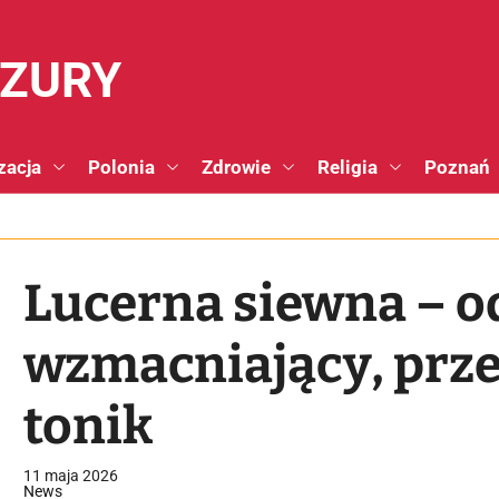
NZURY
zacja
Polonia
Zdrowie
Religia
Poznań
Lucerna siewna – o
wzmacniający, prze
tonik
11 maja 2026
News