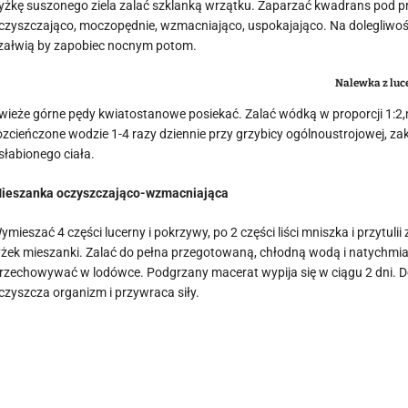
yżkę suszonego ziela zalać szklanką wrzątku. Zaparzać kwadrans pod przyk
czyszczająco, moczopędnie, wzmacniająco, uspokajająco. Na dolegliwoś
załwią by zapobiec nocnym potom.
Nalewka z luc
wieże górne pędy kwiatostanowe posiekać. Zalać wódką w proporcji 1:2,ma
ozcieńczone wodzie 1-4 razy dziennie przy grzybicy ogólnoustrojowej, 
słabionego ciała.
ieszanka oczyszczająco-wzmacniająca
ymieszać 4 części lucerny i pokrzywy, po 2 części liści mniszka i przytuli
yżek mieszanki. Zalać do pełna przegotowaną, chłodną wodą i natychmias
rzechowywać w lodówce. Podgrzany macerat wypija się w ciągu 2 dni. D
czyszcza organizm i przywraca siły.