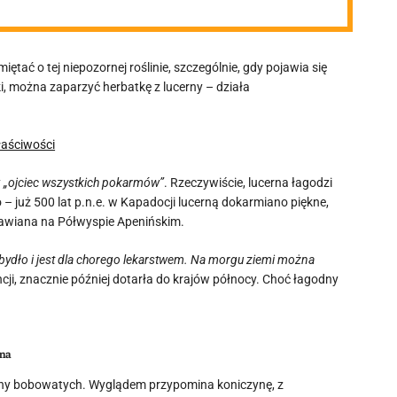
ać o tej niepozornej roślinie, szczególnie, gdy pojawia się
ki, można zaparzyć herbatkę z lucerny – działa
y
„ojciec wszystkich pokarmów”
. Rzeczywiście, lucerna łagodzi
– już 500 lat p.n.e. w Kapadocji lucerną dokarmiano piękne,
rawiana na Półwyspie Apenińskim.
 bydło i jest dla chorego lekarstwem. Na morgu ziemi można
ancji, znacznie później dotarła do krajów północy. Choć łagodny
wna
ziny bobowatych. Wyglądem przypomina koniczynę, z