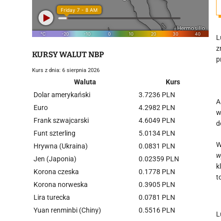
L
z
KURSY WALUT NBP
p
Kurs z dnia: 6 sierpnia 2026
Waluta
Kurs
Dolar amerykański
3.7236 PLN
A
Euro
4.2982 PLN
w
Frank szwajcarski
4.6049 PLN
d
Funt szterling
5.0134 PLN
W
Hrywna (Ukraina)
0.0831 PLN
w
Jen (Japonia)
0.02359 PLN
k
Korona czeska
0.1778 PLN
t
Korona norweska
0.3905 PLN
Lira turecka
0.0781 PLN
Yuan renminbi (Chiny)
0.5516 PLN
L