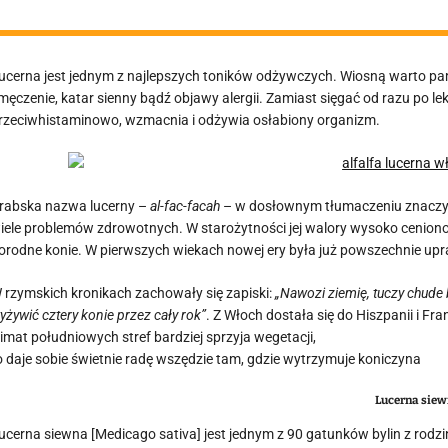
ucerna jest jednym z najlepszych toników odżywczych. Wiosną warto pamięt
męczenie, katar sienny bądź objawy alergii. Zamiast sięgać od razu po le
rzeciwhistaminowo, wzmacnia i odżywia osłabiony organizm.
rabska nazwa lucerny –
al-fac-facah
– w dosłownym tłumaczeniu znacz
iele problemów zdrowotnych. W starożytności jej walory wysoko ceniono 
orodne konie. W pierwszych wiekach nowej ery była już powszechnie up
 rzymskich kronikach zachowały się zapiski:
„Nawozi ziemię, tuczy chude
yżywić cztery konie przez cały rok”
. Z Włoch dostała się do Hiszpanii i Fr
limat południowych stref bardziej sprzyja wegetacji,
o daje sobie świetnie radę wszędzie tam, gdzie wytrzymuje koniczyna
Lucerna sie
ucerna siewna [Medicago sativa] jest jednym z 90 gatunków bylin z rod