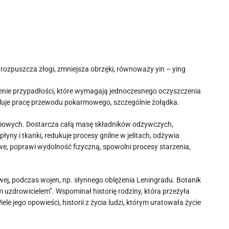
 rozpuszcza złogi, zmniejsza obrzęki, równoważy yin – ying
nie przypadłości, które wymagają jednoczesnego oczyszczenia
uluje pracę przewodu pokarmowego, szczególnie żołądka.
żółciowych. Dostarcza całą masę składników odżywczych,
ny i tkanki, redukuje procesy gnilne w jelitach, odżywia
we, poprawi wydolność fizyczną, spowolni procesy starzenia,
ej, podczas wojen, np. słynnego oblężenia Leningradu. Botanik
m uzdrowicielem”. Wspominał historię rodziny, która przeżyła
le jego opowieści, historii z życia ludzi, którym uratowała życie