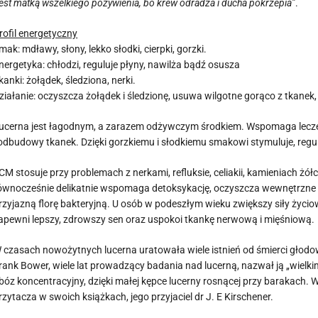
jest matką wszelkiego pożywienia, bo krew odradza i ducha pokrzepia”
.
rofil energetyczny
mak: mdławy, słony, lekko słodki, cierpki, gorzki.
nergetyka: chłodzi, reguluje płyny, nawilża bądź osusza
kanki: żołądek, śledziona, nerki.
ziałanie: oczyszcza żołądek i śledzionę, usuwa wilgotne gorąco z tkanek,
ucerna jest łagodnym, a zarazem odżywczym środkiem. Wspomaga lecze
 odbudowy tkanek. Dzięki gorzkiemu i słodkiemu smakowi stymuluje, reg
CM stosuje przy problemach z nerkami, refluksie, celiakii, kamieniach 
ównocześnie delikatnie wspomaga detoksykację, oczyszcza wewnętrzne pły
rzyjazną florę bakteryjną. U osób w podeszłym wieku zwiększy siły życio
apewni lepszy, zdrowszy sen oraz uspokoi tkankę nerwową i mięśniową.
 czasach nowożytnych lucerna uratowała wiele istnień od śmierci głodow
rank Bower, wiele lat prowadzący badania nad lucerną, nazwał ją „wielki
bóz koncentracyjny, dzięki małej kępce lucerny rosnącej przy barakach. Wie
rzytacza w swoich książkach, jego przyjaciel dr J. E Kirschener.