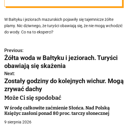
Bałtyku
W Bałtyku i jeziorach mazurskich pojawiły się tajemnicze żółte
plamy. Nic dziwnego, że turyści obawiają się, że nie mogą wchodzić
do wody. Co na to eksperci?
Previous:
N
Żółta woda w Bałtyku i jeziorach. Turyści
a
obawiają się skażenia
w
Next:
Zostały godziny do kolejnych wichur. Mogą
i
zrywać dachy
g
Może Ci się spodobać
a
W środę całkowite zaćmienie Słońca. Nad Polską
Księżyc zasłoni ponad 80 proc. tarczy słonecznej
c
9 sierpnia 2026