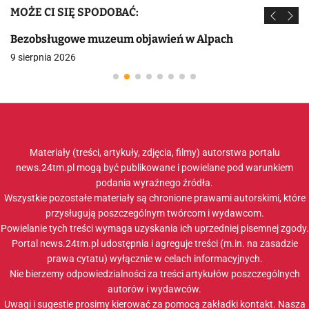
MOŻE CI SIĘ SPODOBAĆ:
Bezobsługowe muzeum objawień w Alpach
9 sierpnia 2026
Materiały (treści, artykuły, zdjęcia, filmy) autorstwa portalu
news.24tm.pl mogą być publikowane i powielane pod warunkiem
podania wyraźnego źródła.
Wszystkie pozostałe materiały są chronione prawami autorskimi, które
przysługują poszczególnym twórcom i wydawcom.
Powielanie tych treści wymaga uzyskania ich uprzedniej pisemnej zgody.
Portal news.24tm.pl udostępnia i agreguje treści (m.in. na zasadzie
prawa cytatu) wyłącznie w celach informacyjnych.
Nie bierzemy odpowiedzialności za treści artykułów poszczególnych
autorów i wydawców.
Uwagi i sugestie prosimy kierować za pomocą zakładki
kontakt
. Nasza