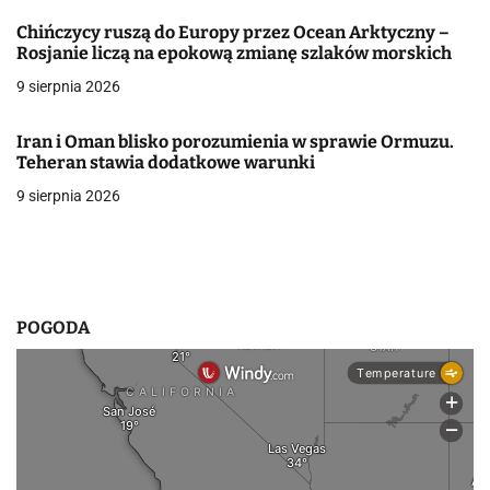
j
Chińczycy ruszą do Europy przez Ocean Arktyczny –
a
Rosjanie liczą na epokową zmianę szlaków morskich
w
9 sierpnia 2026
p
Iran i Oman blisko porozumienia w sprawie Ormuzu.
i
Teheran stawia dodatkowe warunki
9 sierpnia 2026
s
u
POGODA