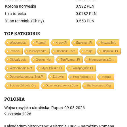
Korona norweska
0.392 PLN
Lira turecka
0.0782 PLN
Yuan renminbi (Chiny)
0.553 PLN
TOP KATEGORIE
Wiadomości
Poznań
Kresy.pl
Epoznan.pl
Nczas.info
Polonia
Publicystyka
Dziennik.com
Rosja
Dlapolski.pl
Globalizacja
Goniec.net
TenPoznan.pl
Magnapolonia.org
Wolnemedia.net
Mysl-Polska.pl
Twojapogoda.pl
Dobrewiadomosci.net.pl
Zdrowie
Prisonplanet.pl
Religia
Sekrety-Zdrowia.org
Gazetawarszawska.com
Stolikwolnosci.org
POLONIA
Wojna rosyjsko-ukraińska. Raport 09.08.2026
9 sierpnia 2026
Kalendarium historyczne: 9 sierpnia 1864 – narodziny Romana