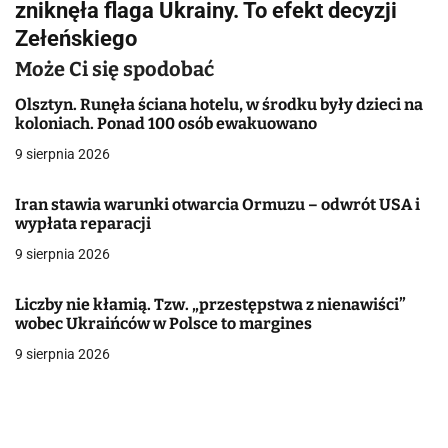
zniknęła flaga Ukrainy. To efekt decyzji
i
Zełeńskiego
g
Może Ci się spodobać
a
Olsztyn. Runęła ściana hotelu, w środku były dzieci na
koloniach. Ponad 100 osób ewakuowano
c
9 sierpnia 2026
j
Iran stawia warunki otwarcia Ormuzu – odwrót USA i
a
wypłata reparacji
w
9 sierpnia 2026
p
Liczby nie kłamią. Tzw. „przestępstwa z nienawiści”
i
wobec Ukraińców w Polsce to margines
9 sierpnia 2026
s
u