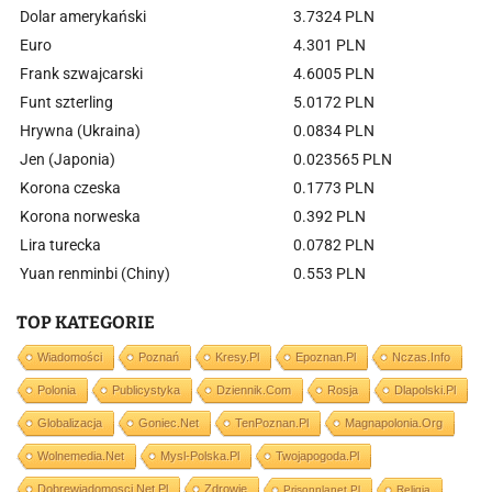
Dolar amerykański
3.7324 PLN
Euro
4.301 PLN
Frank szwajcarski
4.6005 PLN
Funt szterling
5.0172 PLN
Hrywna (Ukraina)
0.0834 PLN
Jen (Japonia)
0.023565 PLN
Korona czeska
0.1773 PLN
Korona norweska
0.392 PLN
Lira turecka
0.0782 PLN
Yuan renminbi (Chiny)
0.553 PLN
TOP KATEGORIE
Wiadomości
Poznań
Kresy.pl
Epoznan.pl
Nczas.info
Polonia
Publicystyka
Dziennik.com
Rosja
Dlapolski.pl
Globalizacja
Goniec.net
TenPoznan.pl
Magnapolonia.org
Wolnemedia.net
Mysl-Polska.pl
Twojapogoda.pl
Dobrewiadomosci.net.pl
Zdrowie
Prisonplanet.pl
Religia