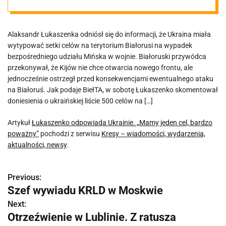
cel, bardzo
Alaksandr Łukaszenka odniósł się do informacji, że Ukraina miała
poważny”
wytypować setki celów na terytorium Białorusi na wypadek
bezpośredniego udziału Mińska w wojnie. Białoruski przywódca
przekonywał, że Kijów nie chce otwarcia nowego frontu, ale
jednocześnie ostrzegł przed konsekwencjami ewentualnego ataku
na Białoruś. Jak podaje BiełTA, w sobotę Łukaszenko skomentował
doniesienia o ukraińskiej liście 500 celów na […]
Artykuł
Łukaszenko odpowiada Ukrainie. „Mamy jeden cel, bardzo
poważny”
pochodzi z serwisu
Kresy – wiadomości, wydarzenia,
aktualności, newsy
.
Previous:
N
Szef wywiadu KRLD w Moskwie
a
Next:
Otrzeźwienie w Lublinie. Z ratusza
w