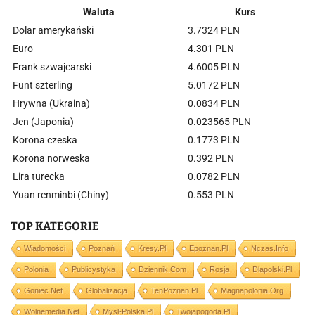
Waluta
Kurs
Dolar amerykański
3.7324 PLN
Euro
4.301 PLN
Frank szwajcarski
4.6005 PLN
Funt szterling
5.0172 PLN
Hrywna (Ukraina)
0.0834 PLN
Jen (Japonia)
0.023565 PLN
Korona czeska
0.1773 PLN
Korona norweska
0.392 PLN
Lira turecka
0.0782 PLN
Yuan renminbi (Chiny)
0.553 PLN
TOP KATEGORIE
Wiadomości
Poznań
Kresy.pl
Epoznan.pl
Nczas.info
Polonia
Publicystyka
Dziennik.com
Rosja
Dlapolski.pl
Goniec.net
Globalizacja
TenPoznan.pl
Magnapolonia.org
Wolnemedia.net
Mysl-Polska.pl
Twojapogoda.pl