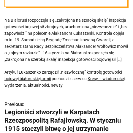
gotowości
Na Białorusi rozpoczęła się „zakrojona na szeroką skalę” inspekcja
bojowej
gotowości bojowej sił zbrojnych, uruchomiona „niezwłocznie” i „bez
zapowiedzi” na polecenie Alaksandra Łukaszenki. Kontrola objęła
białoruskiej
m.in. 19. Samodzielną Brygadę Zmechanizowaną Gwardii, a
sekretarz stanu Rady Bezpieczeństwa Alaksander Wolfowicz mówił
o „tajnym rozkazie”. 16 stycznia na Białorusi rozpoczęła się
armii
„zakrojona na szeroką skalę” inspekcja gotowości bojowej sił […]
Artykuł
Łukaszenko zarządził „niezwłoczną” kontrolę gotowości
bojowej białoruskiej armii
pochodzi z serwisu
Kresy – wiadomości,
wydarzenia, aktualności, newsy
.
Previous:
N
Legioniści stworzyli w Karpatach
a
Rzeczpospolitą Rafajłowską. W styczniu
w
1915 stoczyli bitwę o jej utrzymanie