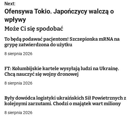
Next:
i
Ofensywa Tokio. Japończycy walczą o
g
wpływy
a
Może Ci się spodobać
c
To będą podawać pacjentom! Szczepionka mRNA na
grypę zatwierdzona do użytku
j
8 sierpnia 2026
a
FT: Kolumbijskie kartele wysyłają ludzi na Ukrainę.
w
Chcą nauczyć się wojny dronowej
8 sierpnia 2026
p
i
Były dowódca logistyki ukraińskich Sił Powietrznych z
kolejnymi zarzutami. Chodzi o majątek wart miliony
s
8 sierpnia 2026
u