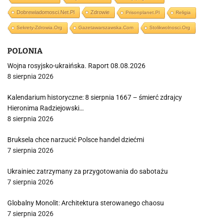
Dobrewiadomosci.net.pl
Zdrowie
Prisonplanet.pl
Religia
Sekrety-Zdrowia.org
Gazetawarszawska.com
Stolikwolnosci.org
POLONIA
Wojna rosyjsko-ukraińska. Raport 08.08.2026
8 sierpnia 2026
Kalendarium historyczne: 8 sierpnia 1667 – śmierć zdrajcy
Hieronima Radziejowski…
8 sierpnia 2026
Bruksela chce narzucić Polsce handel dziećmi
7 sierpnia 2026
Ukrainiec zatrzymany za przygotowania do sabotażu
7 sierpnia 2026
Globalny Monolit: Architektura sterowanego chaosu
7 sierpnia 2026