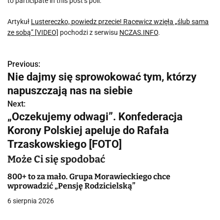
to participate in this post’s poll.
Artykuł
Lustereczko, powiedz przecie! Racewicz wzięła „ślub sama
ze sobą” [VIDEO]
pochodzi z serwisu
NCZAS.INFO
.
Previous:
N
Nie dajmy się sprowokować tym, którzy
a
napuszczają nas na siebie
w
Next:
„Oczekujemy odwagi”. Konfederacja
i
Korony Polskiej apeluje do Rafała
g
Trzaskowskiego [FOTO]
a
Może Ci się spodobać
c
800+ to za mało. Grupa Morawieckiego chce
wprowadzić „Pensję Rodzicielską”
j
6 sierpnia 2026
a