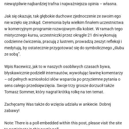
niewątpliwie najbardziej trafna i najważniejsza opinia – własna.
Jak się okazuje, tak głębokie duchowe zjednoczenie ze swoim ego
nie wzięło się znikąd. Ceremonia była wielkim finałem uczestnictwa
w komercyjnym programie rozwojowym dla kobiet. W ramach tego
mistycznego kursu, uczestniczki przez okrągłe 21 dni wykonują
codzienne ćwiczenia, pracują z lustrem, prowadzą zeszyt refleksji i
medytują, by ostatecznie przygotować się do symbolicznego „ślubu
ze sobą”.
Wpis Racewicz, jak to w naszych osobliwych czasach bywa,
błyskawicznie podzielił internautów, wywołując lawinę komentarzy
– od pełnych wzniosłości słów wsparcia po przyziemne pytania o
sens całego przedsięwzięcia. Swoje trzy grosze dorzucił także
Tomasz Sommer, który nagrał krótką rolkę na ten temat.
Zachęcamy Was także do wzięcia udziału w ankiecie. Dobrej
zabawy!
Note: There is a poll embedded within this post, please visit the site