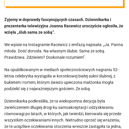
wzięła „ślub
Żyjemy w doprawdy fascynujących czasach. Dziennikarka i
sama ze sobą”
prezenterka telewizyjna Joanna Racewicz uroczyście ogłosiła, że
wzięła „ślub sama ze sobą”.
[VIDEO]
We wpisie na Instagramie Racewicz z emfazą napisała: „Ja. Panna
młoda. Dość dorosła. Na własnym ślubie. Sama ze sobą.
Prawdziwa. Zdziwieni? Doskonale rozumiem”.
Na opublikowanym w mediach społecznościowych nagraniu 52-
letnia celebrytka wystąpiła w koronkowej białej sukni ślubnej, z
bukietem i tortem, którym świeżo upieczona małżonka mogła
podzielić się z najważniejszym gościem. Ze sobą.
Dziennikarka podkreśliła, że ta wiekopomna decyzja była
zwieńczeniem długiej drogi ku samoakceptacji i odzyskiwaniu
równowagi po latach, w których, jak twierdzi, kierowała się przede
wszystkim oczekiwaniami innych. Nietrudno oprzeć się wrażeniu,
że te uciążliwe oczekiwania otoczenia wreszcie zastąpiła ta jedna,