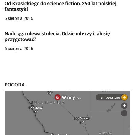
Od Krasickiego do science fiction. 250 lat polskiej
w
fantastyki
6 sierpnia 2026
p
i
Nadciąga ulewa stulecia. Gdzie uderzy i jak się
przygotować?
s
6 sierpnia 2026
u
POGODA