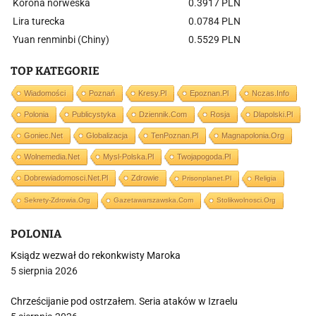
Korona norweska
0.3917 PLN
Lira turecka
0.0784 PLN
Yuan renminbi (Chiny)
0.5529 PLN
TOP KATEGORIE
Wiadomości
Poznań
Kresy.pl
Epoznan.pl
Nczas.info
Polonia
Publicystyka
Dziennik.com
Rosja
Dlapolski.pl
Goniec.net
Globalizacja
TenPoznan.pl
Magnapolonia.org
Wolnemedia.net
Mysl-Polska.pl
Twojapogoda.pl
Dobrewiadomosci.net.pl
Zdrowie
Prisonplanet.pl
Religia
Sekrety-Zdrowia.org
Gazetawarszawska.com
Stolikwolnosci.org
POLONIA
Ksiądz wezwał do rekonkwisty Maroka
5 sierpnia 2026
Chrześcijanie pod ostrzałem. Seria ataków w Izraelu