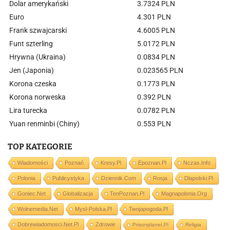
Dolar amerykański
3.7324 PLN
Euro
4.301 PLN
Frank szwajcarski
4.6005 PLN
Funt szterling
5.0172 PLN
Hrywna (Ukraina)
0.0834 PLN
Jen (Japonia)
0.023565 PLN
Korona czeska
0.1773 PLN
Korona norweska
0.392 PLN
Lira turecka
0.0782 PLN
Yuan renminbi (Chiny)
0.553 PLN
TOP KATEGORIE
Wiadomości
Poznań
Kresy.pl
Epoznan.pl
Nczas.info
Polonia
Publicystyka
Dziennik.com
Rosja
Dlapolski.pl
Goniec.net
Globalizacja
TenPoznan.pl
Magnapolonia.org
Wolnemedia.net
Mysl-Polska.pl
Twojapogoda.pl
Dobrewiadomosci.net.pl
Zdrowie
Prisonplanet.pl
Religia