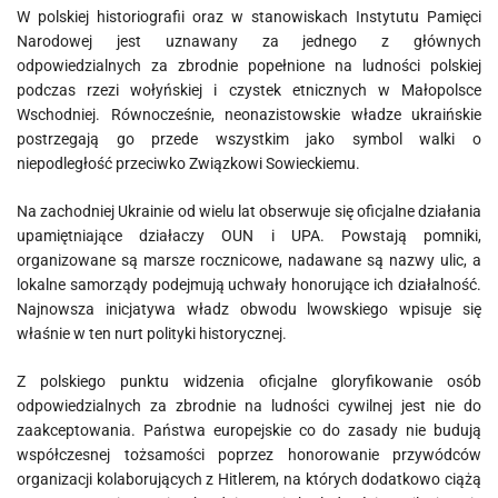
W polskiej historiografii oraz w stanowiskach Instytutu Pamięci
Narodowej jest uznawany za jednego z głównych
odpowiedzialnych za zbrodnie popełnione na ludności polskiej
podczas rzezi wołyńskiej i czystek etnicznych w Małopolsce
Wschodniej. Równocześnie, neonazistowskie władze ukraińskie
postrzegają go przede wszystkim jako symbol walki o
niepodległość przeciwko Związkowi Sowieckiemu.
Na zachodniej Ukrainie od wielu lat obserwuje się oficjalne działania
upamiętniające działaczy OUN i UPA. Powstają pomniki,
organizowane są marsze rocznicowe, nadawane są nazwy ulic, a
lokalne samorządy podejmują uchwały honorujące ich działalność.
Najnowsza inicjatywa władz obwodu lwowskiego wpisuje się
właśnie w ten nurt polityki historycznej.
Z polskiego punktu widzenia oficjalne gloryfikowanie osób
odpowiedzialnych za zbrodnie na ludności cywilnej jest nie do
zaakceptowania. Państwa europejskie co do zasady nie budują
współczesnej tożsamości poprzez honorowanie przywódców
organizacji kolaborujących z Hitlerem, na których dodatkowo ciążą