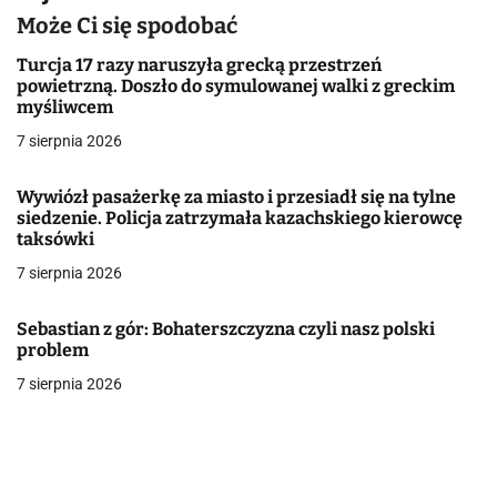
a
Może Ci się spodobać
c
Turcja 17 razy naruszyła grecką przestrzeń
powietrzną. Doszło do symulowanej walki z greckim
j
myśliwcem
7 sierpnia 2026
a
w
Wywiózł pasażerkę za miasto i przesiadł się na tylne
siedzenie. Policja zatrzymała kazachskiego kierowcę
p
taksówki
7 sierpnia 2026
i
s
Sebastian z gór: Bohaterszczyzna czyli nasz polski
problem
u
7 sierpnia 2026