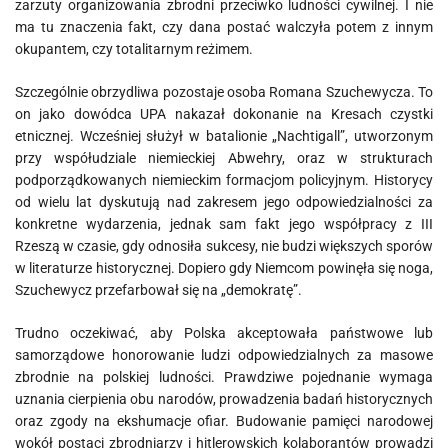
zarzuty organizowania zbrodni przeciwko ludności cywilnej. I nie
ma tu znaczenia fakt, czy dana postać walczyła potem z innym
okupantem, czy totalitarnym reżimem.
Szczególnie obrzydliwa pozostaje osoba Romana Szuchewycza. To
on jako dowódca UPA nakazał dokonanie na Kresach czystki
etnicznej. Wcześniej służył w batalionie „Nachtigall”, utworzonym
przy współudziale niemieckiej Abwehry, oraz w strukturach
podporządkowanych niemieckim formacjom policyjnym. Historycy
od wielu lat dyskutują nad zakresem jego odpowiedzialności za
konkretne wydarzenia, jednak sam fakt jego współpracy z III
Rzeszą w czasie, gdy odnosiła sukcesy, nie budzi większych sporów
w literaturze historycznej. Dopiero gdy Niemcom powinęła się noga,
Szuchewycz przefarbował się na „demokratę”.
Trudno oczekiwać, aby Polska akceptowała państwowe lub
samorządowe honorowanie ludzi odpowiedzialnych za masowe
zbrodnie na polskiej ludności. Prawdziwe pojednanie wymaga
uznania cierpienia obu narodów, prowadzenia badań historycznych
oraz zgody na ekshumacje ofiar. Budowanie pamięci narodowej
wokół postaci zbrodniarzy i hitlerowskich kolaborantów prowadzi