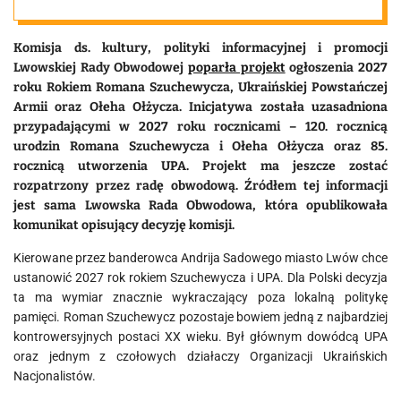
Ukronazizm
Komisja ds. kultury, polityki informacyjnej i promocji
kwitnie
Lwowskiej Rady Obwodowej
poparła projekt
ogłoszenia 2027
roku Rokiem Romana Szuchewycza, Ukraińskiej Powstańczej
Armii oraz Ołeha Ołżycza. Inicjatywa została uzasadniona
przypadającymi w 2027 roku rocznicami – 120. rocznicą
urodzin Romana Szuchewycza i Ołeha Ołżycza oraz 85.
rocznicą utworzenia UPA. Projekt ma jeszcze zostać
rozpatrzony przez radę obwodową. Źródłem tej informacji
jest sama Lwowska Rada Obwodowa, która opublikowała
komunikat opisujący decyzję komisji.
Kierowane przez banderowca Andrija Sadowego miasto Lwów chce
ustanowić 2027 rok rokiem Szuchewycza i UPA. Dla Polski decyzja
ta ma wymiar znacznie wykraczający poza lokalną politykę
pamięci. Roman Szuchewycz pozostaje bowiem jedną z najbardziej
kontrowersyjnych postaci XX wieku. Był głównym dowódcą UPA
oraz jednym z czołowych działaczy Organizacji Ukraińskich
Nacjonalistów.