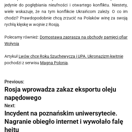
jedynie do pogłębiania nieufności i otwartego konfliktu. Niestety,
wiele wskazuje, że na tym konflikcie Ukraińcom zależy. O co im
chodzi? Prawdopodobnie chcą zrzucić na Polaków winę za swoją
rychłą klęskę w wojnie z Rosją.
Polecamy również:
Domostawa zaprasza na obchody pamięci ofiar
Wołynia
Artykuł
Lwów chce Roku Szuchewycza i UPA. Ukronazizm kwitnie
pochodzi z serwisu
Magna Polonia
.
Previous:
N
Rosja wprowadza zakaz eksportu oleju
a
napędowego
w
Next:
Incydent na poznańskim uniwersytecie.
i
Nagranie obiegło internet i wywołało falę
g
hejtu