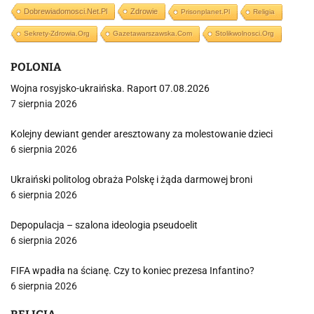
Dobrewiadomosci.net.pl
Zdrowie
Prisonplanet.pl
Religia
Sekrety-Zdrowia.org
Gazetawarszawska.com
Stolikwolnosci.org
POLONIA
Wojna rosyjsko-ukraińska. Raport 07.08.2026
7 sierpnia 2026
Kolejny dewiant gender aresztowany za molestowanie dzieci
6 sierpnia 2026
Ukraiński politolog obraża Polskę i żąda darmowej broni
6 sierpnia 2026
Depopulacja – szalona ideologia pseudoelit
6 sierpnia 2026
FIFA wpadła na ścianę. Czy to koniec prezesa Infantino?
6 sierpnia 2026