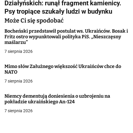
Działyńskich: runął fragment kamienicy.
i
Psy tropiące szukały ludzi w budynku
g
Może Ci się spodobać
a
Bocheński przedstawił postulat ws. Ukraińców. Bosak i
Fritz ostro wypunktowali polityka PiS. „Nieszczęsny
c
maślarzu”
j
7 sierpnia 2026
a
Mimo słów Załużnego większość Ukraińców chce do
NATO
w
7 sierpnia 2026
p
i
Niemcy dementują doniesienia o uzbrojeniu na
pokładzie ukraińskiego An-124
s
7 sierpnia 2026
u