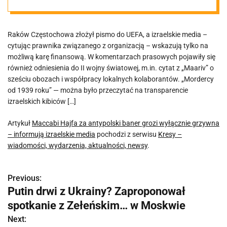
grzywna –
Raków Częstochowa złożył pismo do UEFA, a izraelskie media –
informują
cytując prawnika związanego z organizacją – wskazują tylko na
możliwą karę finansową. W komentarzach prasowych pojawiły się
izraelskie
również odniesienia do II wojny światowej, m.in. cytat z „Maariv” o
sześciu obozach i współpracy lokalnych kolaborantów. „Mordercy
od 1939 roku” — można było przeczytać na transparencie
media
izraelskich kibiców […]
Artykuł
Maccabi Hajfa za antypolski baner grozi wyłącznie grzywna
– informują izraelskie media
pochodzi z serwisu
Kresy –
wiadomości, wydarzenia, aktualności, newsy
.
Previous:
N
Putin drwi z Ukrainy? Zaproponował
a
spotkanie z Zełeńskim… w Moskwie
w
Next: