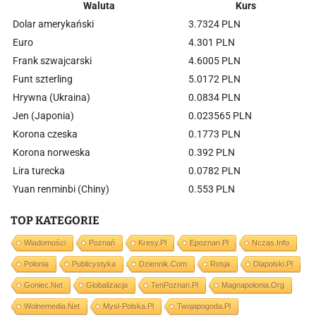
Waluta
Kurs
Dolar amerykański
3.7324 PLN
Euro
4.301 PLN
Frank szwajcarski
4.6005 PLN
Funt szterling
5.0172 PLN
Hrywna (Ukraina)
0.0834 PLN
Jen (Japonia)
0.023565 PLN
Korona czeska
0.1773 PLN
Korona norweska
0.392 PLN
Lira turecka
0.0782 PLN
Yuan renminbi (Chiny)
0.553 PLN
TOP KATEGORIE
Wiadomości
Poznań
Kresy.pl
Epoznan.pl
Nczas.info
Polonia
Publicystyka
Dziennik.com
Rosja
Dlapolski.pl
Goniec.net
Globalizacja
TenPoznan.pl
Magnapolonia.org
Wolnemedia.net
Mysl-Polska.pl
Twojapogoda.pl