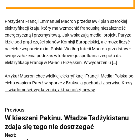
Polska po cichu
Prezydent Francji Emmanuel Macron przedstawił plan szerokiej
wspiera Paryż
elektryfikacji kraju, który ma wzmocnić francuską niezależność
energetyczną i przemysłową. Jak wskazują media, projekt Paryża
w sporze z
idzie pod prąd części planów Komisji Europejskiej, ale może liczyć
na ciche wsparcie m.in. Polski. Według Interii Macron przedstawił
swoje założenia podczas wtorkowego spotkania zespołu ds.
Brukselą
elektryfikacji Francji w Pałacu Elizejskim. W wydarzeniu […]
Artykuł
Macron chce wielkiej elektryfikacji Francji. Media: Polska po
cichu wspiera Paryż w sporze z Brukselą
pochodzi z serwisu
Kresy
– wiadomości, wydarzenia, aktualności, newsy
.
Previous:
N
W kieszeni Pekinu. Władze Tadżykistanu
a
zdają się tego nie dostrzegać
w
Next: