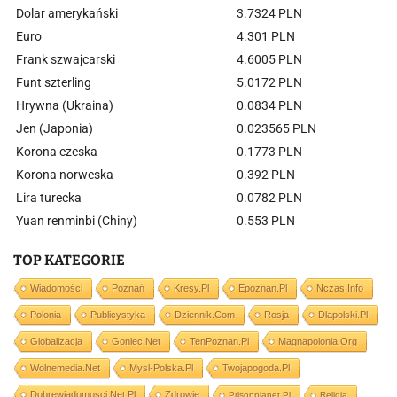
Dolar amerykański
3.7324 PLN
Euro
4.301 PLN
Frank szwajcarski
4.6005 PLN
Funt szterling
5.0172 PLN
Hrywna (Ukraina)
0.0834 PLN
Jen (Japonia)
0.023565 PLN
Korona czeska
0.1773 PLN
Korona norweska
0.392 PLN
Lira turecka
0.0782 PLN
Yuan renminbi (Chiny)
0.553 PLN
TOP KATEGORIE
Wiadomości
Poznań
Kresy.pl
Epoznan.pl
Nczas.info
Polonia
Publicystyka
Dziennik.com
Rosja
Dlapolski.pl
Globalizacja
Goniec.net
TenPoznan.pl
Magnapolonia.org
Wolnemedia.net
Mysl-Polska.pl
Twojapogoda.pl
Dobrewiadomosci.net.pl
Zdrowie
Prisonplanet.pl
Religia