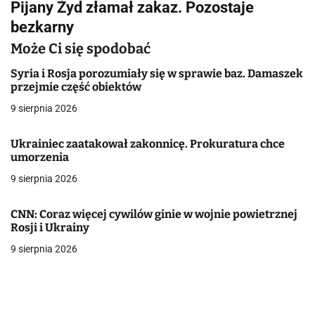
Pijany Żyd złamał zakaz. Pozostaje
i
bezkarny
g
Może Ci się spodobać
a
Syria i Rosja porozumiały się w sprawie baz. Damaszek
przejmie część obiektów
c
9 sierpnia 2026
j
Ukrainiec zaatakował zakonnicę. Prokuratura chce
a
umorzenia
w
9 sierpnia 2026
p
CNN: Coraz więcej cywilów ginie w wojnie powietrznej
i
Rosji i Ukrainy
9 sierpnia 2026
s
u