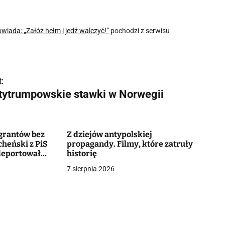
iada: „Załóż hełm i jedź walczyć!”
pochodzi z serwisu
:
tytrumpowskie stawki w Norwegii
igrantów bez
Z dziejów antypolskiej
cheński z PiS
propagandy. Filmy, które zatruły
 deportował
historię
ńców
7 sierpnia 2026