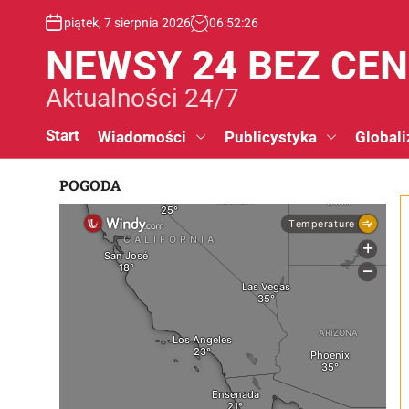
S
piątek, 7 sierpnia 2026
06
:
52
:
27
k
i
NEWSY 24 BEZ CE
p
t
Aktualności 24/7
o
c
Start
Wiadomości
Publicystyka
Globali
o
n
POGODA
t
e
n
t