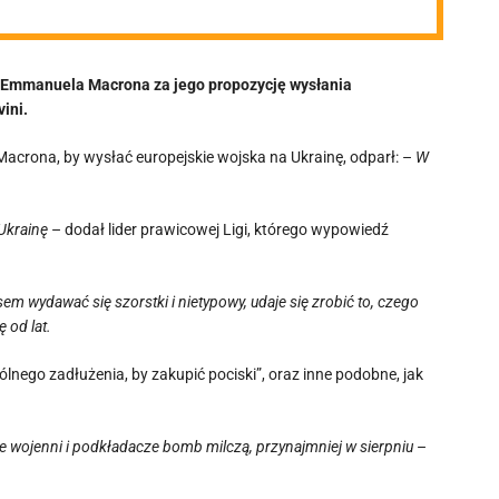
i Emmanuela Macrona za jego propozycję wysłania
ini.
Macrona, by wysłać europejskie wojska na Ukrainę, odparł: –
W
 Ukrainę
– dodał lider prawicowej Ligi, którego wypowiedź
em wydawać się szorstki i nietypowy, udaje się zrobić to, czego
ę od lat.
ólnego zadłużenia, by zakupić pociski”, oraz inne podobne, jak
e wojenni i podkładacze bomb milczą, przynajmniej w sierpniu
–