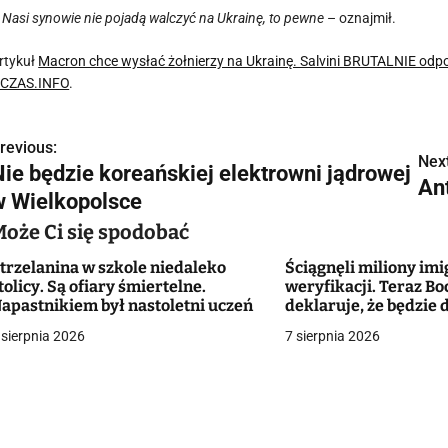
–
Nasi synowie nie pojadą walczyć na Ukrainę, to pewne
– oznajmił.
rtykuł
Macron chce wysłać żołnierzy na Ukrainę. Salvini BRUTALNIE odpow
CZAS.INFO
.
revious:
N
Next
Nie będzie koreańskiej elektrowni jądrowej
An
a
w Wielkopolsce
w
Może Ci się spodobać
trzelanina w szkole niedaleko
Ściągnęli miliony im
tolicy. Są ofiary śmiertelne.
weryfikacji. Teraz Bo
g
apastnikiem był nastoletni uczeń
deklaruje, że będzie
bezrobotnych Ukrai
 sierpnia 2026
7 sierpnia 2026
a
c