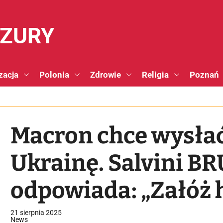
NZURY
zacja
Polonia
Zdrowie
Religia
Poznań
Macron chce wysłać
Ukrainę. Salvini B
odpowiada: „Załóż h
walczyć!”
21 sierpnia 2025
News