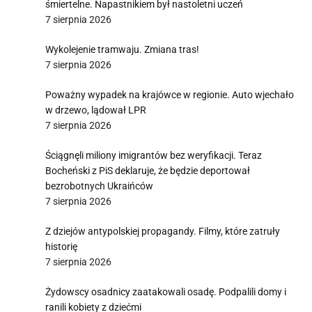
śmiertelne. Napastnikiem był nastoletni uczeń
7 sierpnia 2026
Wykolejenie tramwaju. Zmiana tras!
7 sierpnia 2026
Poważny wypadek na krajówce w regionie. Auto wjechało
w drzewo, lądował LPR
7 sierpnia 2026
Ściągnęli miliony imigrantów bez weryfikacji. Teraz
Bocheński z PiS deklaruje, że będzie deportował
bezrobotnych Ukraińców
7 sierpnia 2026
Z dziejów antypolskiej propagandy. Filmy, które zatruły
historię
7 sierpnia 2026
Żydowscy osadnicy zaatakowali osadę. Podpalili domy i
ranili kobiety z dziećmi