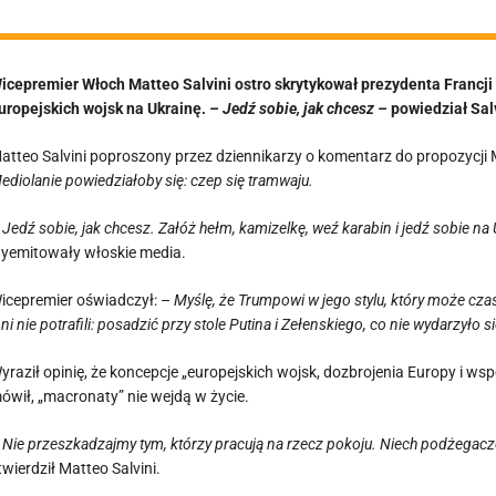
icepremier Włoch Matteo Salvini ostro skrytykował prezydenta Francj
uropejskich wojsk na Ukrainę.
– Jedź sobie, jak chcesz –
powiedział Salv
atteo Salvini poproszony przez dziennikarzy o komentarz do propozycji 
ediolanie powiedziałoby się: czep się tramwaju.
–
Jedź sobie, jak chcesz. Załóż hełm, kamizelkę, weź karabin i jedź sobie na
yemitowały włoskie media.
icepremier oświadczył: –
Myślę, że Trumpowi w jego stylu, który może czas
nni nie potrafili: posadzić przy stole Putina i Zełenskiego, co nie wydarzyło si
yraził opinię, że koncepcje „europejskich wojsk, dozbrojenia Europy i wsp
ówił, „macronaty” nie wejdą w życie.
–
Nie przeszkadzajmy tym, którzy pracują na rzecz pokoju. Niech podżegacz
twierdził Matteo Salvini.