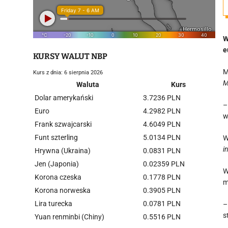
W
e
KURSY WALUT NBP
M
Kurs z dnia: 6 sierpnia 2026
M
Waluta
Kurs
Dolar amerykański
3.7236 PLN
Euro
4.2982 PLN
w
Frank szwajcarski
4.6049 PLN
Funt szterling
5.0134 PLN
W
i
Hrywna (Ukraina)
0.0831 PLN
Jen (Japonia)
0.02359 PLN
W
Korona czeska
0.1778 PLN
m
Korona norweska
0.3905 PLN
Lira turecka
0.0781 PLN
s
Yuan renminbi (Chiny)
0.5516 PLN