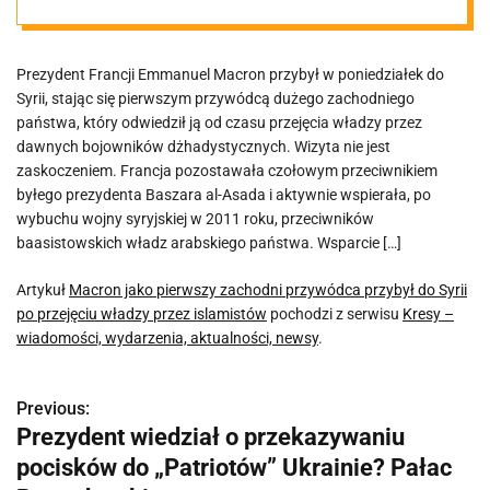
przybył do Syrii
Prezydent Francji Emmanuel Macron przybył w poniedziałek do
po przejęciu
Syrii, stając się pierwszym przywódcą dużego zachodniego
państwa, który odwiedził ją od czasu przejęcia władzy przez
władzy przez
dawnych bojowników dżhadystycznych. Wizyta nie jest
zaskoczeniem. Francja pozostawała czołowym przeciwnikiem
byłego prezydenta Baszara al-Asada i aktywnie wspierała, po
islamistów
wybuchu wojny syryjskiej w 2011 roku, przeciwników
baasistowskich władz arabskiego państwa. Wsparcie […]
Artykuł
Macron jako pierwszy zachodni przywódca przybył do Syrii
po przejęciu władzy przez islamistów
pochodzi z serwisu
Kresy –
wiadomości, wydarzenia, aktualności, newsy
.
Previous:
N
Prezydent wiedział o przekazywaniu
a
pocisków do „Patriotów” Ukrainie? Pałac