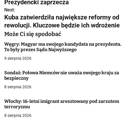
w
Prezydencki zaprzecza
Next:
i
Kuba zatwierdziła największe reformy od
g
rewolucji. Kluczowe będzie ich wdrożenie
a
Może Ci się spodobać
c
Węgry: Magyar ma swojego kandydata na prezydenta.
To były prezes Sądu Najwyższego
j
9 sierpnia 2026
a
Sondaż: Połowa Niemców nie uważa swojego kraju za
w
bezpieczny
8 sierpnia 2026
p
i
Włochy: 16-letni imigrant aresztowany pod zarzutem
terroryzmu
s
8 sierpnia 2026
u