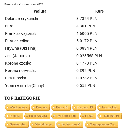
Kurs z dnia: 7 sierpnia 2026
Waluta
Kurs
Dolar amerykański
3.7324 PLN
Euro
4.301 PLN
Frank szwajcarski
4.6005 PLN
Funt szterling
5.0172 PLN
Hrywna (Ukraina)
0.0834 PLN
Jen (Japonia)
0.023565 PLN
Korona czeska
0.1773 PLN
Korona norweska
0.392 PLN
Lira turecka
0.0782 PLN
Yuan renminbi (Chiny)
0.553 PLN
TOP KATEGORIE
Wiadomości
Poznań
Kresy.pl
Epoznan.pl
Nczas.info
Polonia
Publicystyka
Dziennik.com
Rosja
Dlapolski.pl
Goniec.net
Globalizacja
TenPoznan.pl
Magnapolonia.org