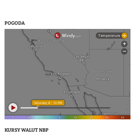
POGODA
KURSY WALUT NBP