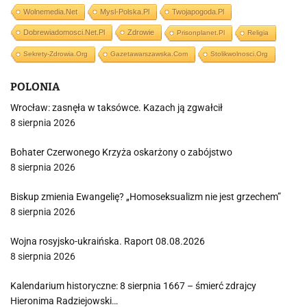
Wolnemedia.net
Mysl-Polska.pl
Twojapogoda.pl
Dobrewiadomosci.net.pl
Zdrowie
Prisonplanet.pl
Religia
Sekrety-Zdrowia.org
Gazetawarszawska.com
Stolikwolnosci.org
POLONIA
Wrocław: zasnęła w taksówce. Kazach ją zgwałcił
8 sierpnia 2026
Bohater Czerwonego Krzyża oskarżony o zabójstwo
8 sierpnia 2026
Biskup zmienia Ewangelię? „Homoseksualizm nie jest grzechem”
8 sierpnia 2026
Wojna rosyjsko-ukraińska. Raport 08.08.2026
8 sierpnia 2026
Kalendarium historyczne: 8 sierpnia 1667 – śmierć zdrajcy
Hieronima Radziejowski…