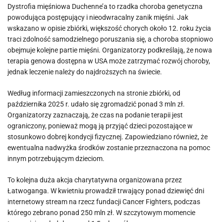
Dystrofia mięśniowa Duchenne’a to rzadka choroba genetyczna
powodująca postępujący i nieodwracalny zanik mięśni. Jak
wskazano w opisie zbiórki, większość chorych około 12. roku życia
traci zdolność samodzielnego poruszania się, a choroba stopniowo
obejmuje kolejne partie mięśni. Organizatorzy podkreślają, że nowa
terapia genowa dostępna w USA może zatrzymać rozwój choroby,
jednak leczenie należy do najdroższych na świecie.
Według informacji zamieszczonych na stronie zbiórki, od
października 2025 r. udało się zgromadzić ponad 3 mln zł.
Organizatorzy zaznaczają, że czas na podanie terapii jest
ograniczony, ponieważ mogą ją przyjąć dzieci pozostające w
stosunkowo dobrej kondycji fizycznej. Zapowiedziano również, że
ewentualna nadwyżka środków zostanie przeznaczona na pomoc
innym potrzebującym dzieciom.
To kolejna duża akcja charytatywna organizowana przez
Łatwoganga. W kwietniu prowadził trwający ponad dziewięć dni
internetowy stream na rzecz fundacji Cancer Fighters, podczas
którego zebrano ponad 250 mln zł. W szczytowym momencie