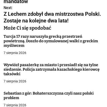
w
mandatów
Next:
i
Z Lechem zdobył dwa mistrzostwa Polski.
g
Zostaje na kolejne dwa lata!
a
Może Ci się spodobać
c
Turcja 17 razy naruszyła grecką przestrzeń
powietrzną. Doszło do symulowanej walki z greckim
j
myśliwcem
7 sierpnia 2026
a
w
Wywiózł pasażerkę za miasto i przesiadł się na tylne
siedzenie. Policja zatrzymała kazachskiego kierowcę
p
taksówki
7 sierpnia 2026
i
s
Sebastian z gór: Bohaterszczyzna czyli nasz polski
problem
u
7 sierpnia 2026