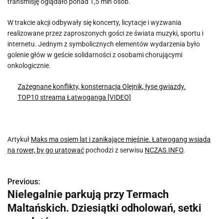
transmisję oglądało ponad 1,5 mln osób.
W trakcie akcji odbywały się koncerty, licytacje i wyzwania
realizowane przez zaproszonych gości ze świata muzyki, sportu i
internetu. Jednym z symbolicznych elementów wydarzenia było
golenie głów w geście solidarności z osobami chorującymi
onkologicznie.
Zażegnane konflikty, konsternacja Olejnik, łyse gwiazdy.
TOP10 streama Łatwoganga [VIDEO]
Artykuł
Maks ma osiem lat i zanikające mięśnie. Łatwogang wsiada
na rower, by go uratować
pochodzi z serwisu
NCZAS.INFO
.
Previous:
N
Nielegalnie parkują przy Termach
a
Maltańskich. Dziesiątki odholowań, setki