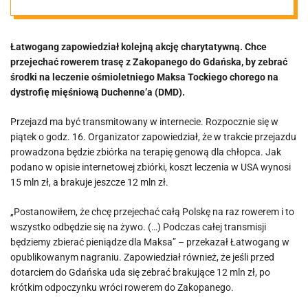
wsiada na
Łatwogang zapowiedział kolejną akcję charytatywną. Chce
rower, by go
przejechać rowerem trasę z Zakopanego do Gdańska, by zebrać
środki na leczenie ośmioletniego Maksa Tockiego chorego na
uratować
dystrofię mięśniową Duchenne’a (DMD).
Przejazd ma być transmitowany w internecie. Rozpocznie się w
piątek o godz. 16. Organizator zapowiedział, że w trakcie przejazdu
prowadzona będzie zbiórka na terapię genową dla chłopca. Jak
podano w opisie internetowej zbiórki, koszt leczenia w USA wynosi
15 mln zł, a brakuje jeszcze 12 mln zł.
„Postanowiłem, że chcę przejechać całą Polskę na raz rowerem i to
wszystko odbędzie się na żywo. (…) Podczas całej transmisji
będziemy zbierać pieniądze dla Maksa” – przekazał Łatwogang w
opublikowanym nagraniu. Zapowiedział również, że jeśli przed
dotarciem do Gdańska uda się zebrać brakujące 12 mln zł, po
krótkim odpoczynku wróci rowerem do Zakopanego.