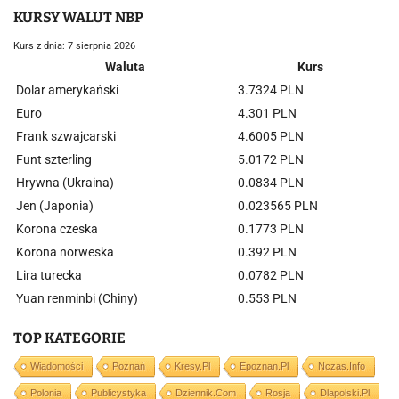
KURSY WALUT NBP
Kurs z dnia: 7 sierpnia 2026
Waluta
Kurs
Dolar amerykański
3.7324 PLN
Euro
4.301 PLN
Frank szwajcarski
4.6005 PLN
Funt szterling
5.0172 PLN
Hrywna (Ukraina)
0.0834 PLN
Jen (Japonia)
0.023565 PLN
Korona czeska
0.1773 PLN
Korona norweska
0.392 PLN
Lira turecka
0.0782 PLN
Yuan renminbi (Chiny)
0.553 PLN
TOP KATEGORIE
Wiadomości
Poznań
Kresy.pl
Epoznan.pl
Nczas.info
Polonia
Publicystyka
Dziennik.com
Rosja
Dlapolski.pl