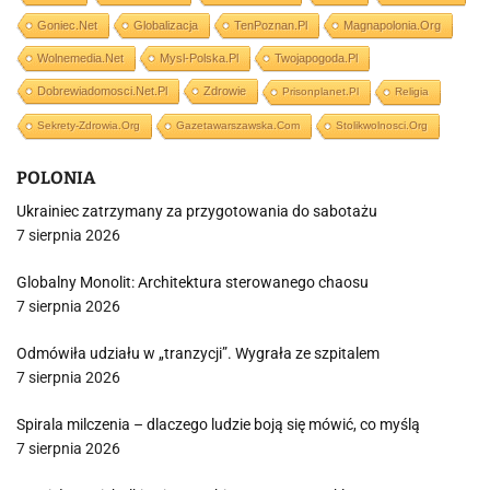
Goniec.net
Globalizacja
TenPoznan.pl
Magnapolonia.org
Wolnemedia.net
Mysl-Polska.pl
Twojapogoda.pl
Dobrewiadomosci.net.pl
Zdrowie
Prisonplanet.pl
Religia
Sekrety-Zdrowia.org
Gazetawarszawska.com
Stolikwolnosci.org
POLONIA
Ukrainiec zatrzymany za przygotowania do sabotażu
7 sierpnia 2026
Globalny Monolit: Architektura sterowanego chaosu
7 sierpnia 2026
Odmówiła udziału w „tranzycji”. Wygrała ze szpitalem
7 sierpnia 2026
Spirala milczenia – dlaczego ludzie boją się mówić, co myślą
7 sierpnia 2026