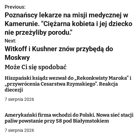
Previous:
N
Poznańscy lekarze na misji medycznej w
a
Kamerunie. "Ciężarna kobieta i jej dziecko
w
nie przeżyliby porodu."
Next:
i
Witkoff i Kushner znów przybędą do
g
Moskwy
a
Może Ci się spodobać
c
Hiszpański ksiądz wezwał do „Rekonkwisty Maroka” i
„przywrócenia Cesarstwa Rzymskiego”. Reakcja
j
diecezji
7 sierpnia 2026
a
w
Amerykański firma wchodzi do Polski. Nowa sieć stacji
paliw powstanie przy S8 pod Białymstokiem
p
7 sierpnia 2026
i