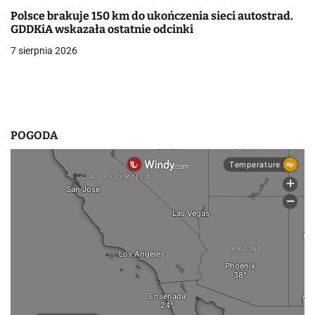
Polsce brakuje 150 km do ukończenia sieci autostrad.
s
GDDKiA wskazała ostatnie odcinki
u
7 sierpnia 2026
POGODA