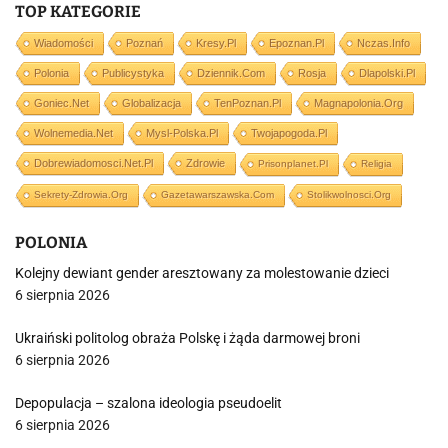
TOP KATEGORIE
Wiadomości
Poznań
Kresy.pl
Epoznan.pl
Nczas.info
Polonia
Publicystyka
Dziennik.com
Rosja
Dlapolski.pl
Goniec.net
Globalizacja
TenPoznan.pl
Magnapolonia.org
Wolnemedia.net
Mysl-Polska.pl
Twojapogoda.pl
Dobrewiadomosci.net.pl
Zdrowie
Prisonplanet.pl
Religia
Sekrety-Zdrowia.org
Gazetawarszawska.com
Stolikwolnosci.org
POLONIA
Kolejny dewiant gender aresztowany za molestowanie dzieci
6 sierpnia 2026
Ukraiński politolog obraża Polskę i żąda darmowej broni
6 sierpnia 2026
Depopulacja – szalona ideologia pseudoelit
6 sierpnia 2026