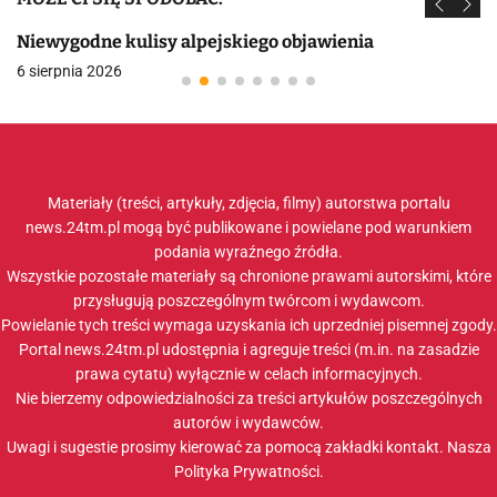
Niewygodne kulisy alpejskiego objawienia
6 sierpnia 2026
Materiały (treści, artykuły, zdjęcia, filmy) autorstwa portalu
news.24tm.pl mogą być publikowane i powielane pod warunkiem
podania wyraźnego źródła.
Wszystkie pozostałe materiały są chronione prawami autorskimi, które
przysługują poszczególnym twórcom i wydawcom.
Powielanie tych treści wymaga uzyskania ich uprzedniej pisemnej zgody.
Portal news.24tm.pl udostępnia i agreguje treści (m.in. na zasadzie
prawa cytatu) wyłącznie w celach informacyjnych.
Nie bierzemy odpowiedzialności za treści artykułów poszczególnych
autorów i wydawców.
Uwagi i sugestie prosimy kierować za pomocą zakładki
kontakt
. Nasza
Polityka Prywatności
.