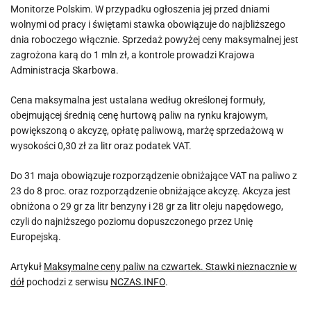
Monitorze Polskim. W przypadku ogłoszenia jej przed dniami
wolnymi od pracy i świętami stawka obowiązuje do najbliższego
dnia roboczego włącznie. Sprzedaż powyżej ceny maksymalnej jest
zagrożona karą do 1 mln zł, a kontrole prowadzi Krajowa
Administracja Skarbowa.
Cena maksymalna jest ustalana według określonej formuły,
obejmującej średnią cenę hurtową paliw na rynku krajowym,
powiększoną o akcyzę, opłatę paliwową, marżę sprzedażową w
wysokości 0,30 zł za litr oraz podatek VAT.
Do 31 maja obowiązuje rozporządzenie obniżające VAT na paliwo z
23 do 8 proc. oraz rozporządzenie obniżające akcyzę. Akcyza jest
obniżona o 29 gr za litr benzyny i 28 gr za litr oleju napędowego,
czyli do najniższego poziomu dopuszczonego przez Unię
Europejską.
Artykuł
Maksymalne ceny paliw na czwartek. Stawki nieznacznie w
dół
pochodzi z serwisu
NCZAS.INFO
.