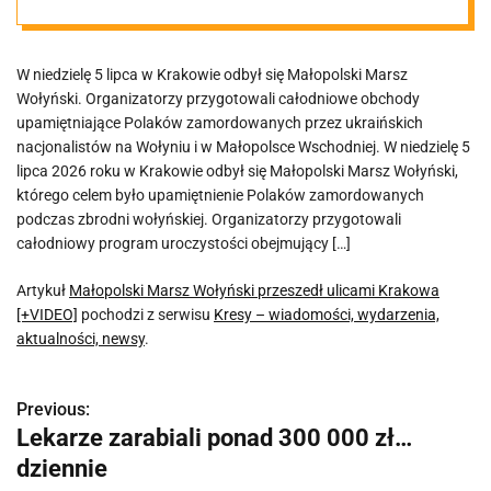
Krakowa
W niedzielę 5 lipca w Krakowie odbył się Małopolski Marsz
[+VIDEO]
Wołyński. Organizatorzy przygotowali całodniowe obchody
upamiętniające Polaków zamordowanych przez ukraińskich
nacjonalistów na Wołyniu i w Małopolsce Wschodniej. W niedzielę 5
lipca 2026 roku w Krakowie odbył się Małopolski Marsz Wołyński,
którego celem było upamiętnienie Polaków zamordowanych
podczas zbrodni wołyńskiej. Organizatorzy przygotowali
całodniowy program uroczystości obejmujący […]
Artykuł
Małopolski Marsz Wołyński przeszedł ulicami Krakowa
[+VIDEO]
pochodzi z serwisu
Kresy – wiadomości, wydarzenia,
aktualności, newsy
.
Previous:
N
Lekarze zarabiali ponad 300 000 zł…
a
dziennie