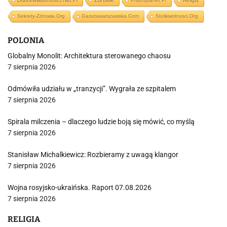
Dobrewiadomosci.net.pl
Zdrowie
Prisonplanet.pl
Religia
Sekrety-Zdrowia.org
Gazetawarszawska.com
Stolikwolnosci.org
POLONIA
Globalny Monolit: Architektura sterowanego chaosu
7 sierpnia 2026
Odmówiła udziału w „tranzycji”. Wygrała ze szpitalem
7 sierpnia 2026
Spirala milczenia – dlaczego ludzie boją się mówić, co myślą
7 sierpnia 2026
Stanisław Michalkiewicz: Rozbieramy z uwagą klangor
7 sierpnia 2026
Wojna rosyjsko-ukraińska. Raport 07.08.2026
7 sierpnia 2026
RELIGIA