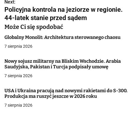
w
Next:
Policyjna kontrola na jeziorze w regionie.
i
44-latek stanie przed sądem
g
Może Ci się spodobać
a
Globalny Monolit: Architektura sterowanego chaosu
c
7 sierpnia 2026
j
Nowy sojusz militarny na Bliskim Wschodzie. Arabia
Saudyjska, Pakistan i Turcja podpisały umowę
a
7 sierpnia 2026
w
p
USA i Ukraina pracują nad nowymi rakietami do S-300.
Produkcja ma ruszyć jeszcze w 2026 roku
i
7 sierpnia 2026
s
u