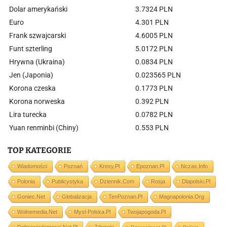
Dolar amerykański
3.7324 PLN
Euro
4.301 PLN
Frank szwajcarski
4.6005 PLN
Funt szterling
5.0172 PLN
Hrywna (Ukraina)
0.0834 PLN
Jen (Japonia)
0.023565 PLN
Korona czeska
0.1773 PLN
Korona norweska
0.392 PLN
Lira turecka
0.0782 PLN
Yuan renminbi (Chiny)
0.553 PLN
TOP KATEGORIE
Wiadomości
Poznań
Kresy.pl
Epoznan.pl
Nczas.info
Polonia
Publicystyka
Dziennik.com
Rosja
Dlapolski.pl
Goniec.net
Globalizacja
TenPoznan.pl
Magnapolonia.org
Wolnemedia.net
Mysl-Polska.pl
Twojapogoda.pl