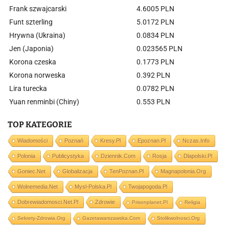
Frank szwajcarski
4.6005 PLN
Funt szterling
5.0172 PLN
Hrywna (Ukraina)
0.0834 PLN
Jen (Japonia)
0.023565 PLN
Korona czeska
0.1773 PLN
Korona norweska
0.392 PLN
Lira turecka
0.0782 PLN
Yuan renminbi (Chiny)
0.553 PLN
TOP KATEGORIE
Wiadomości
Poznań
Kresy.pl
Epoznan.pl
Nczas.info
Polonia
Publicystyka
Dziennik.com
Rosja
Dlapolski.pl
Goniec.net
Globalizacja
TenPoznan.pl
Magnapolonia.org
Wolnemedia.net
Mysl-Polska.pl
Twojapogoda.pl
Dobrewiadomosci.net.pl
Zdrowie
Prisonplanet.pl
Religia
Sekrety-Zdrowia.org
Gazetawarszawska.com
Stolikwolnosci.org