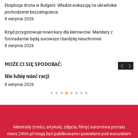
Eksplozja drona w Bułgarii. Władze wskazują na ukraińskie
pochodzenie bezzałogowca
8 sierpnia 2026
Rząd przygotowuje nowe kary dla kierowców. Mandaty z
fotoradarów będą surowsze i bardziej nieuchronne
8 sierpnia 2026
MOŻE CI SIĘ SPODOBAĆ:
Nie lubię mieć racji
8 sierpnia 2026
Materiały (treści, artykuły, zdjęcia, filmy) autorstwa portalu
news.24tm.pl mogą być publikowane i powielane pod warunkiem