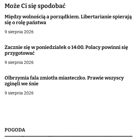
i
Może Ci się spodobać
g
Między wolnością a porządkiem. Libertarianie spierają
a
się o rolę państwa
9 sierpnia 2026
c
j
Zacznie się w poniedziałek o 14:00. Polacy powinni się
przygotować
a
9 sierpnia 2026
w
Olbrzymia fala zmiotła miasteczko. Prawie wszyscy
p
zginęli we śnie
i
9 sierpnia 2026
s
u
POGODA