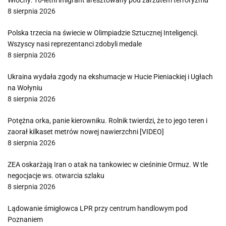
Włochy: 16-letni imigrant aresztowany pod zarzutem terroryzmu
8 sierpnia 2026
Polska trzecia na świecie w Olimpiadzie Sztucznej Inteligencji.
Wszyscy nasi reprezentanci zdobyli medale
8 sierpnia 2026
Ukraina wydała zgody na ekshumacje w Hucie Pieniackiej i Ugłach
na Wołyniu
8 sierpnia 2026
Potężna orka, panie kierowniku. Rolnik twierdzi, że to jego teren i
zaorał kilkaset metrów nowej nawierzchni [VIDEO]
8 sierpnia 2026
ZEA oskarżają Iran o atak na tankowiec w cieśninie Ormuz. W tle
negocjacje ws. otwarcia szlaku
8 sierpnia 2026
Lądowanie śmigłowca LPR przy centrum handlowym pod
Poznaniem