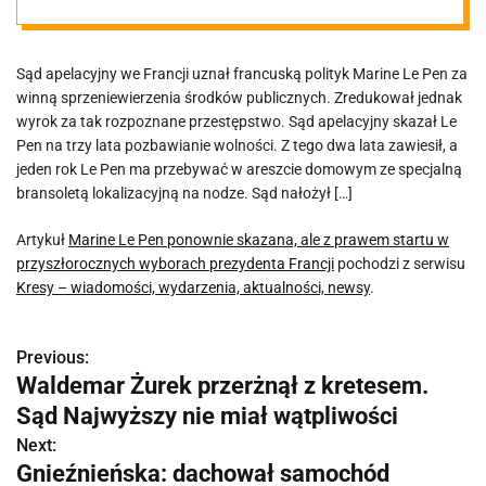
w
Sąd apelacyjny we Francji uznał francuską polityk Marine Le Pen za
przyszłoroczny
winną sprzeniewierzenia środków publicznych. Zredukował jednak
wyrok za tak rozpoznane przestępstwo. Sąd apelacyjny skazał Le
ch wyborach
Pen na trzy lata pozbawianie wolności. Z tego dwa lata zawiesił, a
jeden rok Le Pen ma przebywać w areszcie domowym ze specjalną
bransoletą lokalizacyjną na nodze. Sąd nałożył […]
prezydenta
Artykuł
Marine Le Pen ponownie skazana, ale z prawem startu w
Francji
przyszłorocznych wyborach prezydenta Francji
pochodzi z serwisu
Kresy – wiadomości, wydarzenia, aktualności, newsy
.
Previous:
N
Waldemar Żurek przerżnął z kretesem.
a
Sąd Najwyższy nie miał wątpliwości
w
Next:
Gnieźnieńska: dachował samochód