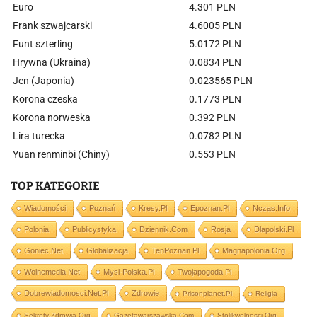
Euro
4.301 PLN
Frank szwajcarski
4.6005 PLN
Funt szterling
5.0172 PLN
Hrywna (Ukraina)
0.0834 PLN
Jen (Japonia)
0.023565 PLN
Korona czeska
0.1773 PLN
Korona norweska
0.392 PLN
Lira turecka
0.0782 PLN
Yuan renminbi (Chiny)
0.553 PLN
TOP KATEGORIE
Wiadomości
Poznań
Kresy.pl
Epoznan.pl
Nczas.info
Polonia
Publicystyka
Dziennik.com
Rosja
Dlapolski.pl
Goniec.net
Globalizacja
TenPoznan.pl
Magnapolonia.org
Wolnemedia.net
Mysl-Polska.pl
Twojapogoda.pl
Dobrewiadomosci.net.pl
Zdrowie
Prisonplanet.pl
Religia
Sekrety-Zdrowia.org
Gazetawarszawska.com
Stolikwolnosci.org