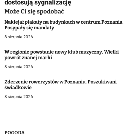
dostosują sygnalizację
a
Może Ci się spodobać
c
Naklejał plakaty na budynkach w centrum Poznania.
j
Posypały się mandaty
a
8 sierpnia 2026
w
W regionie powstanie nowy klub muzyczny. Wielki
powrót znanej marki
p
8 sierpnia 2026
i
s
Zderzenie rowerzystów w Poznaniu. Poszukiwani
świadkowie
u
8 sierpnia 2026
POGODA