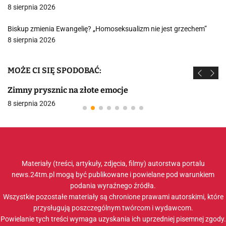
8 sierpnia 2026
Biskup zmienia Ewangelię? „Homoseksualizm nie jest grzechem”
8 sierpnia 2026
MOŻE CI SIĘ SPODOBAĆ:
Zimny prysznic na złote emocje
8 sierpnia 2026
Materiały (treści, artykuły, zdjęcia, filmy) autorstwa portalu
news.24tm.pl mogą być publikowane i powielane pod warunkiem
podania wyraźnego źródła.
Wszystkie pozostałe materiały są chronione prawami autorskimi, które
przysługują poszczególnym twórcom i wydawcom.
Powielanie tych treści wymaga uzyskania ich uprzedniej pisemnej zgody.