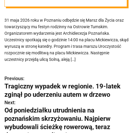
maja
31 maja 2026 roku w Poznaniu odbędzie się Marsz dla Życia oraz
towarzyszący mu festyn rodzinny na Ostrowie Tumskim.
Organizatorem wydarzenia jest Archidiecezja Poznańska.
Uczestnicy spotkają się o godzinie 14:00 na placu Mickiewicza, skąd
wyruszą w stronę katedry. Program i trasa marszu Uroczystość
rozpocznie się modlitwą na placu Mickiewicza. Następnie
uczestnicy przejdą ulicą Solną, aleją […]
Previous:
N
Tragiczny wypadek w regionie. 19-latek
a
zginął po uderzeniu autem w drzewo
w
Next:
Od poniedziałku utrudnienia na
i
poznańskim skrzyżowaniu. Najpierw
g
wybudowali ścieżkę rowerową, teraz