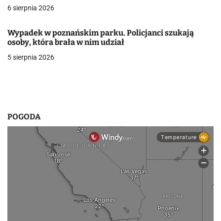
6 sierpnia 2026
w
p
Wypadek w poznańskim parku. Policjanci szukają
osoby, która brała w nim udział
i
5 sierpnia 2026
s
u
POGODA