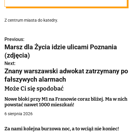
Z centrum miasta do katedry.
Previous:
N
Marsz dla Życia idzie ulicami Poznania
a
(zdjęcia)
w
Next:
Znany warszawski adwokat zatrzymany po
i
fałszywych alarmach
g
Może Ci się spodobać
a
Nowe bloki przy M1 na Franowie coraz bliżej. Ma w nich
powstać nawet 1000 mieszkań!
c
6 sierpnia 2026
j
Za nami kolejna burzowa noc, a to wciąż nie koniec!
a