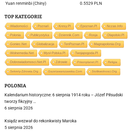
Yuan renminbi (Chiny)
0.5529 PLN
TOP KATEGORIE
Wiadomości
Poznań
Kresy.pl
Epoznan.pl
Nczas.info
Polonia
Publicystyka
Dziennik.com
Rosja
Dlapolski.pl
Goniec.net
Globalizacja
TenPoznan.pl
Magnapolonia.org
Wolnemedia.net
Mysl-Polska.pl
Twojapogoda.pl
Dobrewiadomosci.net.pl
Zdrowie
Prisonplanet.pl
Religia
Sekrety-Zdrowia.org
Gazetawarszawska.com
Stolikwolnosci.org
POLONIA
Kalendarium historyczne: 6 sierpnia 1914 roku – Józef Piłsudski
tworzy fikcyjny …
6 sierpnia 2026
Ksiądz wezwał do rekonkwisty Maroka
5 sierpnia 2026