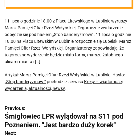
„Stop
11 lipca o godzinie 18.00 z Placu Litewskiego w Lublinie wyruszy
banderyzmowi”
Marsz Pamięci Ofiar Rzezi Wołyńskiej. Tegoroczne wydarzenie
odbędzie się pod hasłem „Stop banderyzmowi”. 11 lipca o godzinie
18.00 na Placu Litewskim w Lublinie rozpocznie się Lubelski Marsz
Pamięci Ofiar Rzezi Wołyńskiej. Organizatorzy zapowiadają, że
tegoroczne wydarzenie będzie miało formę marszu żałobnego
ulicami miasta i […]
Artykuł
Marsz Pamięci Ofiar Rzezi Wołyńskiej w Lublinie. Hasło:
„Stop banderyzmowi”
pochodzi z serwisu
Kresy – wiadomości,
wydarzenia, aktualności, newsy
.
Previous:
N
Śmigłowiec LPR wylądował na S11 pod
a
Poznaniem. "Jest bardzo duży korek"
w
Next: