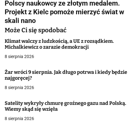
Polscy naukowcy ze złotym medalem.
i
Projekt z Kielc pomoże mierzyć świat w
g
skali nano
a
Może Ci się spodobać
c
Klimat walczy z ludzkością, a UE z rozsądkiem.
Michalkiewicz o zarazie demokracji
j
8 sierpnia 2026
a
Żar wróci 9 sierpnia. Jak długo potrwa i kiedy będzie
w
najgoręcej?
8 sierpnia 2026
p
i
Satelity wykryły chmurę groźnego gazu nad Polską.
Wiemy skąd się wzięła
s
8 sierpnia 2026
u