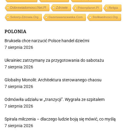
Dobrewiadomosci.net.pl
Zdrowie
Prisonplanet.pl
Religia
Sekrety-Zdrowia.org
Gazetawarszawska.com
Stolikwolnosci.org
POLONIA
Bruksela chce narzucić Polsce handel dziećmi
7 sierpnia 2026
Ukrainiec zatrzymany za przygotowania do sabotażu
7 sierpnia 2026
Globalny Monolit: Architektura sterowanego chaosu
7 sierpnia 2026
Odmówiła udziału w „tranzycji”. Wygrała ze szpitalem
7 sierpnia 2026
Spirala milczenia – dlaczego ludzie boją się mówić, co myślą
7 sierpnia 2026