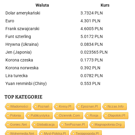
Waluta
Kurs
Dolar amerykański
3.7324 PLN
Euro
4.301 PLN
Frank szwajcarski
4.6005 PLN
Funt szterling
5.0172 PLN
Hrywna (Ukraina)
0.0834 PLN
Jen (Japonia)
0.023565 PLN
Korona czeska
0.1773 PLN
Korona norweska
0.392 PLN
Lira turecka
0.0782 PLN
Yuan renminbi (Chiny)
0.553 PLN
TOP KATEGORIE
Wiadomości
Poznań
Kresy.pl
Epoznan.pl
Nczas.info
Polonia
Publicystyka
Dziennik.com
Rosja
Dlapolski.pl
Goniec.net
Globalizacja
TenPoznan.pl
Magnapolonia.org
Wolnemedia.net
Mysl-Polska.pl
Twojapogoda.pl