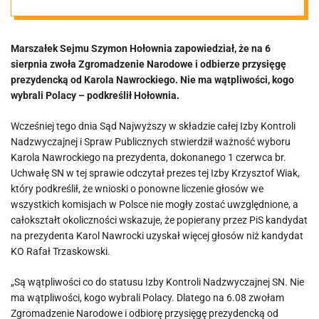
Zgromadzenie
Marszałek Sejmu Szymon Hołownia zapowiedział, że na 6
Narodowe i
sierpnia zwoła Zgromadzenie Narodowe i odbierze przysięgę
prezydencką od Karola Nawrockiego. Nie ma wątpliwości, kogo
odbiorę
wybrali Polacy – podkreślił Hołownia.
Wcześniej tego dnia Sąd Najwyższy w składzie całej Izby Kontroli
przysięgę
Nadzwyczajnej i Spraw Publicznych stwierdził ważność wyboru
Karola Nawrockiego na prezydenta, dokonanego 1 czerwca br.
prezydencką od
Uchwałę SN w tej sprawie odczytał prezes tej Izby Krzysztof Wiak,
który podkreślił, że wnioski o ponowne liczenie głosów we
wszystkich komisjach w Polsce nie mogły zostać uwzględnione, a
Nawrockiego”
całokształt okoliczności wskazuje, że popierany przez PiS kandydat
na prezydenta Karol Nawrocki uzyskał więcej głosów niż kandydat
KO Rafał Trzaskowski.
„Są wątpliwości co do statusu Izby Kontroli Nadzwyczajnej SN. Nie
ma wątpliwości, kogo wybrali Polacy. Dlatego na 6.08 zwołam
Zgromadzenie Narodowe i odbiorę przysięgę prezydencką od