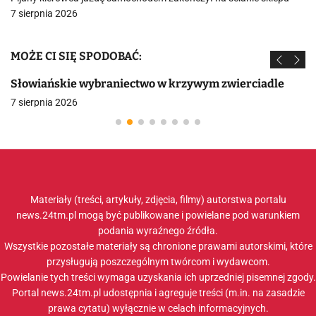
7 sierpnia 2026
MOŻE CI SIĘ SPODOBAĆ:
Słowiańskie wybraniectwo w krzywym zwierciadle
7 sierpnia 2026
Materiały (treści, artykuły, zdjęcia, filmy) autorstwa portalu
news.24tm.pl mogą być publikowane i powielane pod warunkiem
podania wyraźnego źródła.
Wszystkie pozostałe materiały są chronione prawami autorskimi, które
przysługują poszczególnym twórcom i wydawcom.
Powielanie tych treści wymaga uzyskania ich uprzedniej pisemnej zgody.
Portal news.24tm.pl udostępnia i agreguje treści (m.in. na zasadzie
prawa cytatu) wyłącznie w celach informacyjnych.