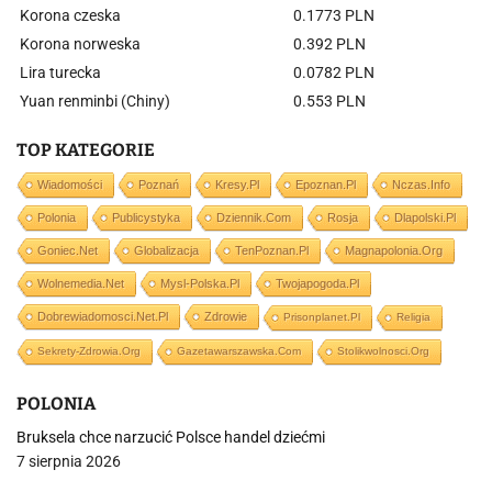
Korona czeska
0.1773 PLN
Korona norweska
0.392 PLN
Lira turecka
0.0782 PLN
Yuan renminbi (Chiny)
0.553 PLN
TOP KATEGORIE
Wiadomości
Poznań
Kresy.pl
Epoznan.pl
Nczas.info
Polonia
Publicystyka
Dziennik.com
Rosja
Dlapolski.pl
Goniec.net
Globalizacja
TenPoznan.pl
Magnapolonia.org
Wolnemedia.net
Mysl-Polska.pl
Twojapogoda.pl
Dobrewiadomosci.net.pl
Zdrowie
Prisonplanet.pl
Religia
Sekrety-Zdrowia.org
Gazetawarszawska.com
Stolikwolnosci.org
POLONIA
Bruksela chce narzucić Polsce handel dziećmi
7 sierpnia 2026