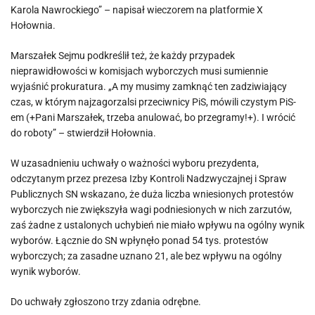
Karola Nawrockiego” – napisał wieczorem na platformie X
Hołownia.
Marszałek Sejmu podkreślił też, że każdy przypadek
nieprawidłowości w komisjach wyborczych musi sumiennie
wyjaśnić prokuratura. „A my musimy zamknąć ten zadziwiający
czas, w którym najzagorzalsi przeciwnicy PiS, mówili czystym PiS-
em (+Pani Marszałek, trzeba anulować, bo przegramy!+). I wrócić
do roboty” – stwierdził Hołownia.
W uzasadnieniu uchwały o ważności wyboru prezydenta,
odczytanym przez prezesa Izby Kontroli Nadzwyczajnej i Spraw
Publicznych SN wskazano, że duża liczba wniesionych protestów
wyborczych nie zwiększyła wagi podniesionych w nich zarzutów,
zaś żadne z ustalonych uchybień nie miało wpływu na ogólny wynik
wyborów. Łącznie do SN wpłynęło ponad 54 tys. protestów
wyborczych; za zasadne uznano 21, ale bez wpływu na ogólny
wynik wyborów.
Do uchwały zgłoszono trzy zdania odrębne.