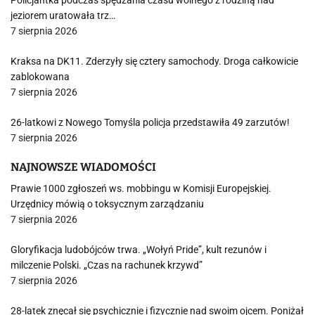
Policjantka podczas spędzania czasu wolnego z rodziną nad
jeziorem uratowała trz…
7 sierpnia 2026
Kraksa na DK11. Zderzyły się cztery samochody. Droga całkowicie
zablokowana
7 sierpnia 2026
26-latkowi z Nowego Tomyśla policja przedstawiła 49 zarzutów!
7 sierpnia 2026
NAJNOWSZE WIADOMOŚCI
Prawie 1000 zgłoszeń ws. mobbingu w Komisji Europejskiej.
Urzędnicy mówią o toksycznym zarządzaniu
7 sierpnia 2026
Gloryfikacja ludobójców trwa. „Wołyń Pride”, kult rezunów i
milczenie Polski. „Czas na rachunek krzywd”
7 sierpnia 2026
28-latek znęcał się psychicznie i fizycznie nad swoim ojcem. Poniżał