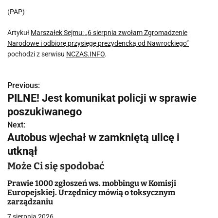
(PAP)
Artykuł
Marszałek Sejmu: „6 sierpnia zwołam Zgromadzenie
Narodowe i odbiorę przysięgę prezydencką od Nawrockiego”
pochodzi z serwisu
NCZAS.INFO
.
Previous:
N
PILNE! Jest komunikat policji w sprawie
a
poszukiwanego
w
Next:
Autobus wjechał w zamkniętą ulicę i
i
utknął
g
Może Ci się spodobać
a
Prawie 1000 zgłoszeń ws. mobbingu w Komisji
Europejskiej. Urzędnicy mówią o toksycznym
c
zarządzaniu
j
7 sierpnia 2026