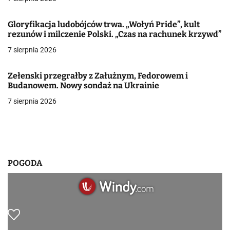
a
Gloryfikacja ludobójców trwa. „Wołyń Pride”, kult
rezunów i milczenie Polski. „Czas na rachunek krzywd”
w
7 sierpnia 2026
p
i
Zełenski przegrałby z Załużnym, Fedorowem i
Budanowem. Nowy sondaż na Ukrainie
s
7 sierpnia 2026
u
POGODA