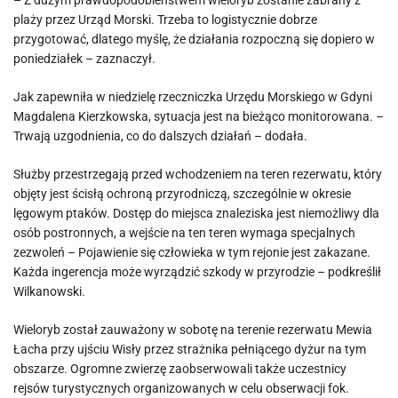
– Z dużym prawdopodobieństwem wieloryb zostanie zabrany z
plaży przez Urząd Morski. Trzeba to logistycznie dobrze
przygotować, dlatego myślę, że działania rozpoczną się dopiero w
poniedziałek – zaznaczył.
Jak zapewniła w niedzielę rzeczniczka Urzędu Morskiego w Gdyni
Magdalena Kierzkowska, sytuacja jest na bieżąco monitorowana. –
Trwają uzgodnienia, co do dalszych działań – dodała.
Służby przestrzegają przed wchodzeniem na teren rezerwatu, który
objęty jest ścisłą ochroną przyrodniczą, szczególnie w okresie
lęgowym ptaków. Dostęp do miejsca znaleziska jest niemożliwy dla
osób postronnych, a wejście na ten teren wymaga specjalnych
zezwoleń – Pojawienie się człowieka w tym rejonie jest zakazane.
Każda ingerencja może wyrządzić szkody w przyrodzie – podkreślił
Wilkanowski.
Wieloryb został zauważony w sobotę na terenie rezerwatu Mewia
Łacha przy ujściu Wisły przez strażnika pełniącego dyżur na tym
obszarze. Ogromne zwierzę zaobserwowali także uczestnicy
rejsów turystycznych organizowanych w celu obserwacji fok.