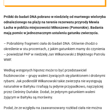
wiadomo jaki to
Próbki do badań DNA pobrano w niedzielę od martwego wieloryba
gatunek
odnalezionego na plaży na terenie rezerwatu przyrody Mewia
Łacha w pobliżu miejscowości Mikoszewo (Pomorskie). Badania
mają pomóc w jednoznacznym ustaleniu gatunku zwierzęcia.
– Pobraliśmy fragment ciała do badań DNA. Głównie chodzi o
określenie w stu procentach, z jakim gatunkiem mamy do czynienia
– powiedział PAP w niedzielę Jan Wilkanowski z Błękitnego Patrolu
WWF.
Według wstępnych hipotez może to być przedstawiciel
fiszbinowców – grupy waleni żywiących się planktonem i drobnymi
rybami. Jak podkreślił Wilkanowski takie zwierzęta nie występują
naturalnie w Bałtyku i trafiają tu jedynie przypadkowo, najczęściej
przez Cieśniny Duńskie. Dodał, że jedynym gatunkiem waleni
żyjącym w Bałtyku są morświny.
Podał, że ze względu na zaawansowany rozkład ciała nie można