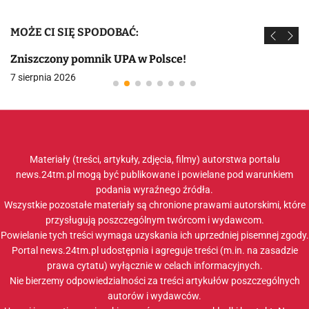
MOŻE CI SIĘ SPODOBAĆ:
Zniszczony pomnik UPA w Polsce!
7 sierpnia 2026
Materiały (treści, artykuły, zdjęcia, filmy) autorstwa portalu
news.24tm.pl mogą być publikowane i powielane pod warunkiem
podania wyraźnego źródła.
Wszystkie pozostałe materiały są chronione prawami autorskimi, które
przysługują poszczególnym twórcom i wydawcom.
Powielanie tych treści wymaga uzyskania ich uprzedniej pisemnej zgody.
Portal news.24tm.pl udostępnia i agreguje treści (m.in. na zasadzie
prawa cytatu) wyłącznie w celach informacyjnych.
Nie bierzemy odpowiedzialności za treści artykułów poszczególnych
autorów i wydawców.