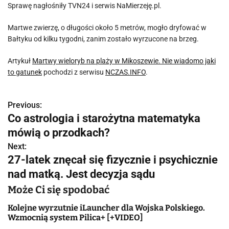
Sprawę nagłośniły TVN24 i serwis NaMierzeję.pl.
Martwe zwierzę, o długości około 5 metrów, mogło dryfować w
Bałtyku od kilku tygodni, zanim zostało wyrzucone na brzeg.
Artykuł
Martwy wieloryb na plaży w Mikoszewie. Nie wiadomo jaki
to gatunek
pochodzi z serwisu
NCZAS.INFO
.
Previous:
N
Co astrologia i starożytna matematyka
a
mówią o przodkach?
w
Next:
27-latek znęcał się fizycznie i psychicznie
i
nad matką. Jest decyzja sądu
g
Może Ci się spodobać
a
Kolejne wyrzutnie iLauncher dla Wojska Polskiego.
Wzmocnią system Pilica+ [+VIDEO]
c