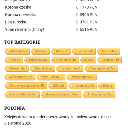
Korona czeska
0.1778 PLN
Korona norweska
0.3905 PLN
Lira turecka
0.0781 PLN
Yuan renminbi (Chiny)
0.5516 PLN
TOP KATEGORIE
Wiadomości
Poznań
Kresy.pl
Epoznan.pl
Nczas.info
Polonia
Publicystyka
Dziennik.com
Rosja
Dlapolski.pl
Goniec.net
Globalizacja
TenPoznan.pl
Magnapolonia.org
Wolnemedia.net
Mysl-Polska.pl
Twojapogoda.pl
Dobrewiadomosci.net.pl
Zdrowie
Prisonplanet.pl
Religia
Sekrety-Zdrowia.org
Gazetawarszawska.com
Stolikwolnosci.org
POLONIA
Kolejny dewiant gender aresztowany za molestowanie dzieci
6 sierpnia 2026