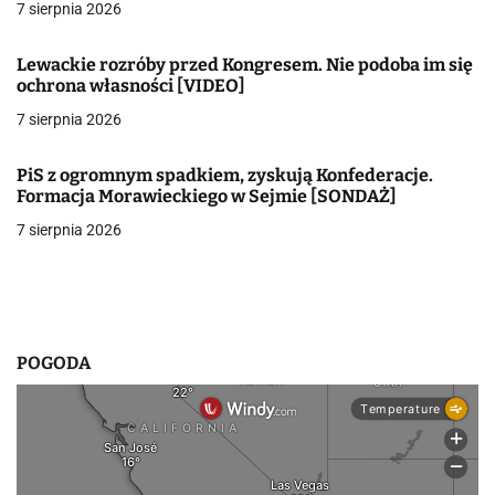
7 sierpnia 2026
j
Lewackie rozróby przed Kongresem. Nie podoba im się
a
ochrona własności [VIDEO]
w
7 sierpnia 2026
p
PiS z ogromnym spadkiem, zyskują Konfederacje.
i
Formacja Morawieckiego w Sejmie [SONDAŻ]
7 sierpnia 2026
s
u
POGODA