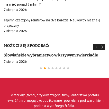
ma mieć ponad 9 mln m²
7 sierpnia 2026
Tajemnicze zgony reniferów na Svalbardzie. Naukowcy nie znają
przyczyny
7 sierpnia 2026
MOŻE CI SIĘ SPODOBAĆ:
Słowiańskie wybraniectwo w krzywym zwierciadle
7 sierpnia 2026
Materiały (treści, artykuły, zdjęcia, filmy) autorstwa portalu
news.24tm.pl mogą być publikowane i powielane pod warunkiem
podania wyraźnego źródła.