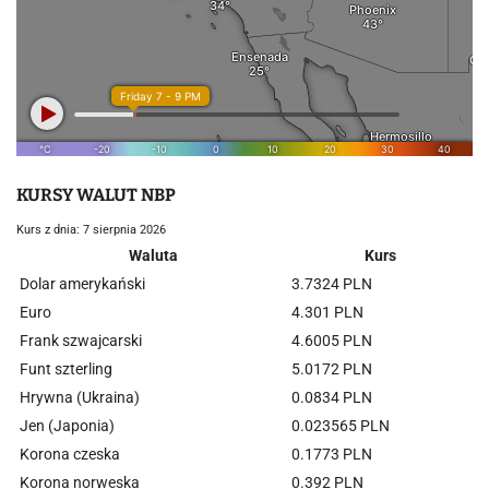
KURSY WALUT NBP
Kurs z dnia: 7 sierpnia 2026
Waluta
Kurs
Dolar amerykański
3.7324 PLN
Euro
4.301 PLN
Frank szwajcarski
4.6005 PLN
Funt szterling
5.0172 PLN
Hrywna (Ukraina)
0.0834 PLN
Jen (Japonia)
0.023565 PLN
Korona czeska
0.1773 PLN
Korona norweska
0.392 PLN