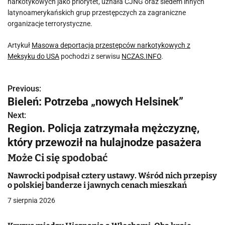
narkotykowych jako priorytet, uznała CJNG oraz siedem innych
latynoamerykańskich grup przestępczych za zagraniczne
organizacje terrorystyczne.
Artykuł
Masowa deportacja przestępców narkotykowych z
Meksyku do USA
pochodzi z serwisu
NCZAS.INFO
.
Previous:
N
Bieleń: Potrzeba „nowych Helsinek”
a
Next:
Region. Policja zatrzymała mężczyznę,
w
który przewoził na hulajnodze pasażera
i
Może Ci się spodobać
g
Nawrocki podpisał cztery ustawy. Wśród nich przepisy
a
o polskiej banderze i jawnych cenach mieszkań
7 sierpnia 2026
c