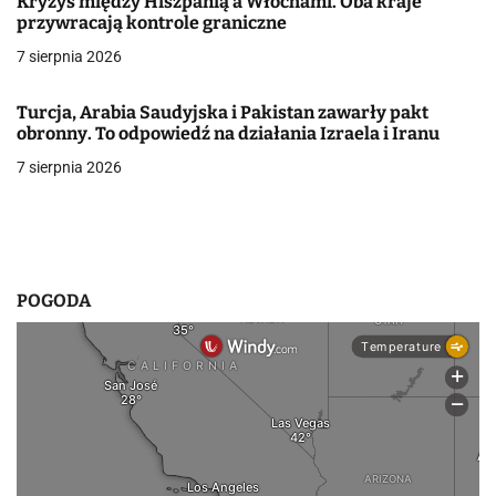
j
Kryzys między Hiszpanią a Włochami. Oba kraje
przywracają kontrole graniczne
a
7 sierpnia 2026
w
Turcja, Arabia Saudyjska i Pakistan zawarły pakt
p
obronny. To odpowiedź na działania Izraela i Iranu
i
7 sierpnia 2026
s
u
POGODA