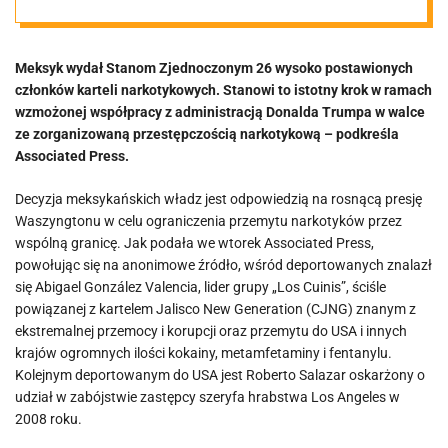
z Meksyku do
Meksyk wydał Stanom Zjednoczonym 26 wysoko postawionych
USA
członków karteli narkotykowych. Stanowi to istotny krok w ramach
wzmożonej współpracy z administracją Donalda Trumpa w walce
ze zorganizowaną przestępczością narkotykową – podkreśla
Associated Press.
Decyzja meksykańskich władz jest odpowiedzią na rosnącą presję
Waszyngtonu w celu ograniczenia przemytu narkotyków przez
wspólną granicę. Jak podała we wtorek Associated Press,
powołując się na anonimowe źródło, wśród deportowanych znalazł
się Abigael González Valencia, lider grupy „Los Cuinis”, ściśle
powiązanej z kartelem Jalisco New Generation (CJNG) znanym z
ekstremalnej przemocy i korupcji oraz przemytu do USA i innych
krajów ogromnych ilości kokainy, metamfetaminy i fentanylu.
Kolejnym deportowanym do USA jest Roberto Salazar oskarżony o
udział w zabójstwie zastępcy szeryfa hrabstwa Los Angeles w
2008 roku.