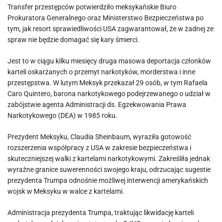
Transfer przestępców potwierdziło meksykańskie Biuro
Prokuratora Generalnego oraz Ministerstwo Bezpieczeństwa po
tym, jak resort sprawiedliwości USA zagwarantował, że w żadnej ze
spraw nie będzie domagać się kary śmierci.
Jest to w ciągu kilku miesięcy druga masowa deportacja członków
karteli oskarżanych o przemyt narkotyków, morderstwa i inne
przestępstwa. W lutym Meksyk przekazał 29 osób, w tym Rafaela
Caro Quintero, barona narkotykowego podejrzewanego o udział w
zabójstwie agenta Administracji ds. Egzekwowania Prawa
Narkotykowego (DEA) w 1985 roku.
Prezydent Meksyku, Claudia Sheinbaum, wyraziła gotowość
rozszerzenia współpracy z USA w zakresie bezpieczeństwa i
skuteczniejszej walki z kartelami narkotykowymi. Zakreśliła jednak
wyraźne granice suwerenności swojego kraju, odrzucając sugestie
prezydenta Trumpa odnośnie możliwej interwencji amerykańskich
wojsk w Meksyku w walce z kartelami.
Administracja prezydenta Trumpa, traktując likwidację karteli