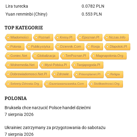
Lira turecka
0.0782 PLN
Yuan renminbi (Chiny)
0.553 PLN
TOP KATEGORIE
Wiadomości
Poznań
Kresy.pl
Epoznan.pl
Nczas.info
Polonia
Publicystyka
Dziennik.com
Rosja
Dlapolski.pl
Goniec.net
Globalizacja
TenPoznan.pl
Magnapolonia.org
Wolnemedia.net
Mysl-Polska.pl
Twojapogoda.pl
Dobrewiadomosci.net.pl
Zdrowie
Prisonplanet.pl
Religia
Sekrety-Zdrowia.org
Gazetawarszawska.com
Stolikwolnosci.org
POLONIA
Bruksela chce narzucić Polsce handel dziećmi
7 sierpnia 2026
Ukrainiec zatrzymany za przygotowania do sabotażu
7 sierpnia 2026