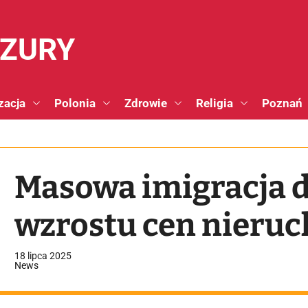
NZURY
zacja
Polonia
Zdrowie
Religia
Poznań
Masowa imigracja 
wzrostu cen nieru
18 lipca 2025
News