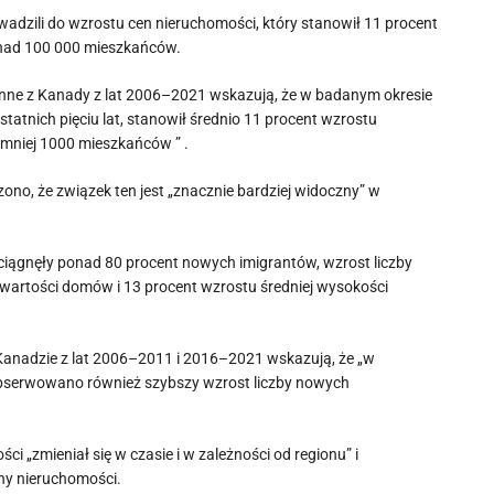
dzili do wzrostu cen nieruchomości, który stanowił 11 procent
onad 100 000 mieszkańców.
inne z Kanady z lat 2006–2021 wskazują, że w badanym okresie
atnich pięciu lat, stanowił średnio 11 procent wzrostu
mniej 1000 mieszkańców ” .
zono, że związek ten jest „znacznie bardziej widoczny” w
ciągnęły ponad 80 procent nowych imigrantów, wzrost liczby
wartości domów i 13 procent wzrostu średniej wysokości
 Kanadzie z lat 2006–2011 i 2016–2021 wskazują, że „w
obserwowano również szybszy wzrost liczby nowych
i „zmieniał się w czasie i w zależności od regionu” i
eny nieruchomości.