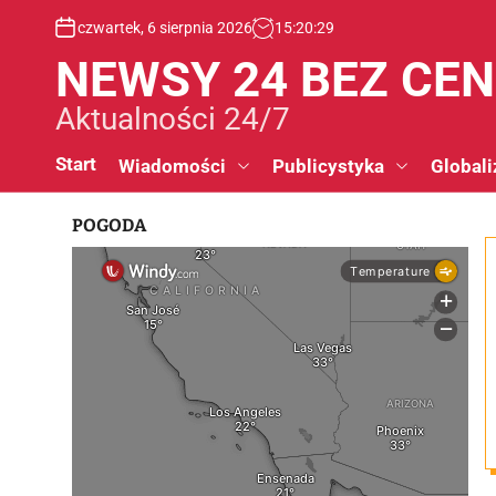
S
czwartek, 6 sierpnia 2026
15
:
20
:
30
k
i
NEWSY 24 BEZ CE
p
t
Aktualności 24/7
o
c
Start
Wiadomości
Publicystyka
Globali
o
n
POGODA
t
e
n
t