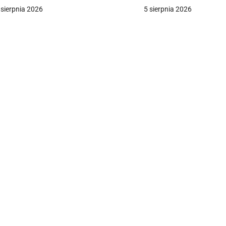
 sierpnia 2026
5 sierpnia 2026
a
c
a
w
p
s
u