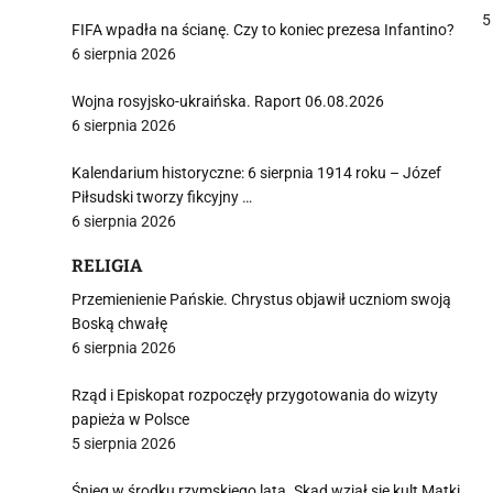
5
FIFA wpadła na ścianę. Czy to koniec prezesa Infantino?
6 sierpnia 2026
Wojna rosyjsko-ukraińska. Raport 06.08.2026
j
6 sierpnia 2026
Kalendarium historyczne: 6 sierpnia 1914 roku – Józef
Piłsudski tworzy fikcyjny …
6 sierpnia 2026
RELIGIA
i
Przemienienie Pańskie. Chrystus objawił uczniom swoją
Boską chwałę
6 sierpnia 2026
Rząd i Episkopat rozpoczęły przygotowania do wizyty
papieża w Polsce
5 sierpnia 2026
Śnieg w środku rzymskiego lata. Skąd wziął się kult Matki