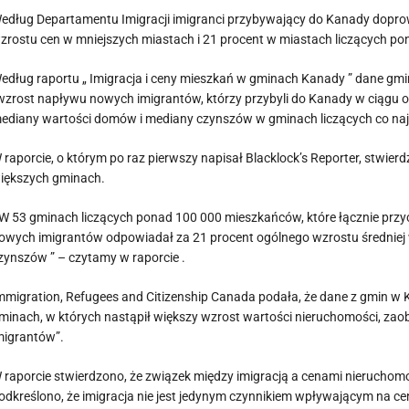
edług Departamentu Imigracji imigranci przybywający do Kanady doprowa
zrostu cen w mniejszych miastach i 21 procent w miastach liczących p
edług raportu „ Imigracja i ceny mieszkań w gminach Kanady ” dane gm
wzrost napływu nowych imigrantów, którzy przybyli do Kanady w ciągu ost
ediany wartości domów i mediany czynszów w gminach liczących co naj
 raporcie, o którym po raz pierwszy napisał Blacklock’s Reporter, stwierd
iększych gminach.
 W 53 gminach liczących ponad 100 000 mieszkańców, które łącznie przy
owych imigrantów odpowiadał za 21 procent ogólnego wzrostu średniej 
zynszów ” – czytamy w raporcie .
mmigration, Refugees and Citizenship Canada podała, że dane z gmin w
minach, w których nastąpił większy wzrost wartości nieruchomości, za
migrantów”.
 raporcie stwierdzono, że związek między imigracją a cenami nieruchomośc
odkreślono, że imigracja nie jest jedynym czynnikiem wpływającym na c