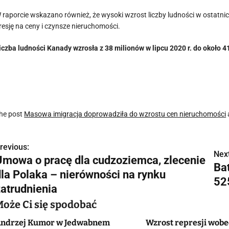
 raporcie wskazano również, że wysoki wzrost liczby ludności w ostatnich
resję na ceny i czynsze nieruchomości.
iczba ludności Kanady wzrosła z 38 milionów w lipcu 2020 r. do około 41,
he post
Masowa imigracja doprowadziła do wzrostu cen nieruchomości
revious:
N
Next
Umowa o pracę dla cudzoziemca, zlecenie
Ba
a
dla Polaka – nierówności na rynku
52
w
zatrudnienia
Może Ci się spodobać
ndrzej Kumor w Jedwabnem
Wzrost represji wob
g