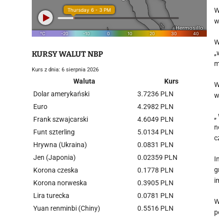
W
w
W
„
KURSY WALUT NBP
m
Kurs z dnia: 6 sierpnia 2026
Waluta
Kurs
W
Dolar amerykański
3.7236 PLN
w
Euro
4.2982 PLN
„
Frank szwajcarski
4.6049 PLN
n
Funt szterling
5.0134 PLN
c
Hrywna (Ukraina)
0.0831 PLN
Jen (Japonia)
0.02359 PLN
I
g
Korona czeska
0.1778 PLN
i
Korona norweska
0.3905 PLN
Lira turecka
0.0781 PLN
W
Yuan renminbi (Chiny)
0.5516 PLN
p