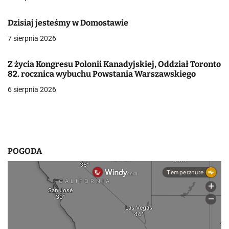
a
Dzisiaj jesteśmy w Domostawie
w
7 sierpnia 2026
p
i
Z życia Kongresu Polonii Kanadyjskiej, Oddział Toronto
82. rocznica wybuchu Powstania Warszawskiego
s
6 sierpnia 2026
u
POGODA