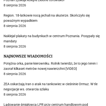
Poznań zyskuje kolejne zielone torowisko!
8 sierpnia 2026
Region. 18-latkowie nocą jechali na skuterze. Skończyło się
poważnym wypadkiem
8 sierpnia 2026
Naklejał plakaty na budynkach w centrum Poznania. Posypały się
mandaty
8 sierpnia 2026
NAJNOWSZE WIADOMOŚCI
Potężna orka, panie kierowniku. Rolnik twierdzi, że to jego teren i
zaorał kilkaset metrów nowej nawierzchni [VIDEO]
8 sierpnia 2026
ZEA oskarżają Iran o atak na tankowiec w cieśninie Ormuz. W tle
negocjacje ws. otwarcia szlaku
8 sierpnia 2026
Lądowanie śmigłowca LPR przy centrum handlowym pod