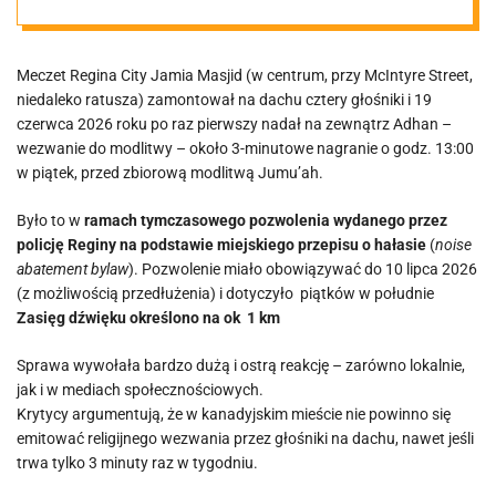
wieprzowinę
Meczet Regina City Jamia Masjid (w centrum, przy McIntyre Street,
niedaleko ratusza) zamontował na dachu cztery głośniki i 19
czerwca 2026 roku po raz pierwszy nadał na zewnątrz Adhan –
wezwanie do modlitwy – około 3-minutowe nagranie o godz. 13:00
w piątek, przed zbiorową modlitwą Jumu’ah.
Było to w
ramach tymczasowego pozwolenia wydanego przez
policję Reginy na podstawie miejskiego przepisu o hałasie
(
noise
abatement bylaw
). Pozwolenie miało obowiązywać do 10 lipca 2026
(z możliwością przedłużenia) i dotyczyło piątków w południe
Zasięg dźwięku określono na ok 1 km
Sprawa wywołała bardzo dużą i ostrą reakcję – zarówno lokalnie,
jak i w mediach społecznościowych.
Krytycy argumentują, że w kanadyjskim mieście nie powinno się
emitować religijnego wezwania przez głośniki na dachu, nawet jeśli
trwa tylko 3 minuty raz w tygodniu.