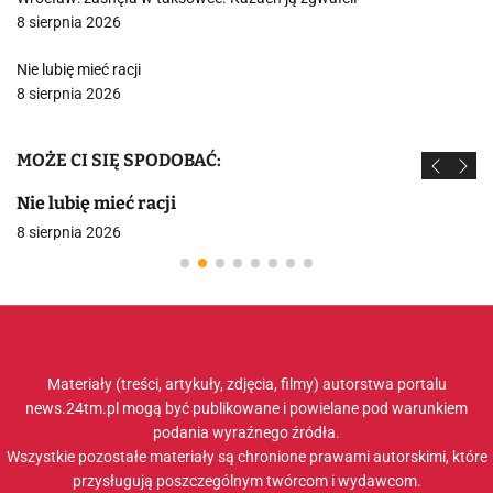
8 sierpnia 2026
Nie lubię mieć racji
8 sierpnia 2026
MOŻE CI SIĘ SPODOBAĆ:
Nie lubię mieć racji
8 sierpnia 2026
Materiały (treści, artykuły, zdjęcia, filmy) autorstwa portalu
news.24tm.pl mogą być publikowane i powielane pod warunkiem
podania wyraźnego źródła.
Wszystkie pozostałe materiały są chronione prawami autorskimi, które
przysługują poszczególnym twórcom i wydawcom.