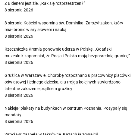
Z Bidenem jest źle. „Rak się rozprzestrzenił”
8 sierpnia 2026
8 sierpnia Kościół wspomina św. Dominika. Założył zakon, który
miał bronić wiary słowem i nauką
8 sierpnia 2026
Rzeczniczka Kremla ponownie uderza w Polskę. „Gdański
muzealnik zapomniał, że Rosja i Polska mają bezpośrednią granicę”
8 sierpnia 2026
Gruźlica w Warszawie. Chorobę rozpoznano u pracownicy placówki
oświatowej i jednego dziecka, a u trojga kolejnych stwierdzono
latentne zakażenie prątkiem gruźlicy
8 sierpnia 2026
Naklejał plakaty na budynkach w centrum Poznania. Posypały się
mandaty
8 sierpnia 2026
Wrocław: zasnęła w taksówce. Kazach ją zgwałcił