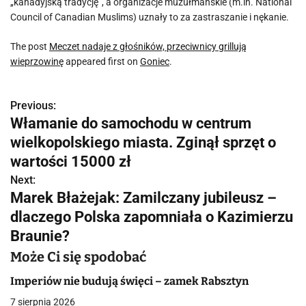
„kanadyjską tradycję”, a organizacje muzułmańskie (m.in. National
Council of Canadian Muslims) uznały to za zastraszanie i nękanie.
The post
Meczet nadaje z głośników, przeciwnicy grillują
wieprzowinę
appeared first on
Goniec
.
Previous:
N
Włamanie do samochodu w centrum
a
wielkopolskiego miasta. Zginął sprzęt o
w
wartości 15000 zł
Next:
i
Marek Błażejak: Zamilczany jubileusz –
g
dlaczego Polska zapomniała o Kazimierzu
Braunie?
a
Może Ci się spodobać
c
Imperiów nie budują święci – zamek Rabsztyn
j
7 sierpnia 2026