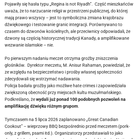
Pojawiły się hasła typu „Regina is not Riyadh”. Część mieszkańców
uważa, że to narzucanie religii w przestrzeni publicznej, do której
mają prawo wszyscy – jest to symboliczna zmiana krajobrazu
dźwiękowego i testowanie granic integracji. Porównywano to
czasem do dzwonów kościelnych, ale przeciwnicy odpowiadali, że
dzwony są częścią historycznej tradycji Kanady, a amplifikowane
wezwanie islamskie – nie.
Po pierwszym nadaniu meczet otrzyma groźby zniszczenia
głośników. Dyrektor meczetu, M. Anisur Rahaman, powiedział, że
ze względu na bezpieczeństwo i prośby własnej społeczności
zdecydowali się wstrzymać nadawania.
Policja badała groźby jako możliwe hate crimes i zapowiedziała
zwiększoną obecność przy miejscach kultu muzułmańskiego.
Podkreślano, że
wydali już ponad 100 podobnych pozwoleń na
amplifikację dźwięku różnym grupom
.
Tymczasem na 5 lipca 2026 zaplanowano „Great Canadian
Cookout” – wieprzowy BBQ bezpośrednio przed meczetem (pork-
only, z grillem, psami itd.). Organizatorzy przedstawiali to jako