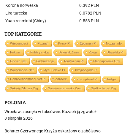
Korona norweska
0.392 PLN
Lira turecka
0.0782 PLN
Yuan renminbi (Chiny)
0.553 PLN
TOP KATEGORIE
Wiadomości
Poznań
Kresy.pl
Epoznan.pl
Nczas.info
Polonia
Publicystyka
Dziennik.com
Rosja
Dlapolski.pl
Goniec.net
Globalizacja
TenPoznan.pl
Magnapolonia.org
Wolnemedia.net
Mysl-Polska.pl
Twojapogoda.pl
Dobrewiadomosci.net.pl
Zdrowie
Prisonplanet.pl
Religia
Sekrety-Zdrowia.org
Gazetawarszawska.com
Stolikwolnosci.org
POLONIA
Wrocław: zasnęła w taksówce. Kazach ją zgwałcił
8 sierpnia 2026
Bohater Czerwonego Krzyża oskarżony o zabójstwo