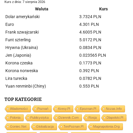
Kurs z dnia: 7 sierpnia 2026
Waluta
Kurs
Dolar amerykański
3.7324 PLN
Euro
4.301 PLN
Frank szwajcarski
4.6005 PLN
Funt szterling
5.0172 PLN
Hrywna (Ukraina)
0.0834 PLN
Jen (Japonia)
0.023565 PLN
Korona czeska
0.1773 PLN
Korona norweska
0.392 PLN
Lira turecka
0.0782 PLN
Yuan renminbi (Chiny)
0.553 PLN
TOP KATEGORIE
Wiadomości
Poznań
Kresy.pl
Epoznan.pl
Nczas.info
Polonia
Publicystyka
Dziennik.com
Rosja
Dlapolski.pl
Goniec.net
Globalizacja
TenPoznan.pl
Magnapolonia.org