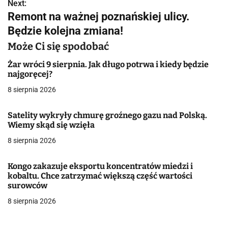
w
Next:
Remont na ważnej poznańskiej ulicy.
i
Będzie kolejna zmiana!
g
Może Ci się spodobać
a
Żar wróci 9 sierpnia. Jak długo potrwa i kiedy będzie
najgoręcej?
c
8 sierpnia 2026
j
Satelity wykryły chmurę groźnego gazu nad Polską.
a
Wiemy skąd się wzięła
w
8 sierpnia 2026
p
Kongo zakazuje eksportu koncentratów miedzi i
i
kobaltu. Chce zatrzymać większą część wartości
surowców
s
8 sierpnia 2026
u