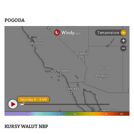
POGODA
KURSY WALUT NBP