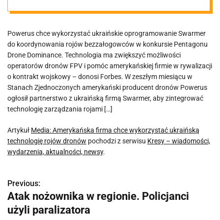
ukraińską
Powerus chce wykorzystać ukraińskie oprogramowanie Swarmer
technologię
do koordynowania rojów bezzałogowców w konkursie Pentagonu
Drone Dominance. Technologia ma zwiększyć możliwości
rojów dronów
operatorów dronów FPV i pomóc amerykańskiej firmie w rywalizacji
o kontrakt wojskowy – donosi Forbes. W zeszłym miesiącu w
Stanach Zjednoczonych amerykański producent dronów Powerus
ogłosił partnerstwo z ukraińską firmą Swarmer, aby zintegrować
technologię zarządzania rojami […]
Artykuł
Media: Amerykańska firma chce wykorzystać ukraińską
technologię rojów dronów
pochodzi z serwisu
Kresy – wiadomości,
wydarzenia, aktualności, newsy
.
Previous:
N
Atak nożownika w regionie. Policjanci
a
użyli paralizatora