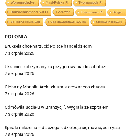
Wolnemedia.net
Mysl-Polska.pl
Twojapogoda.pl
Dobrewiadomosci.net.pl
Zdrowie
Prisonplanet.pl
Religia
Sekrety-Zdrowia.org
Gazetawarszawska.com
Stolikwolnosci.org
POLONIA
Bruksela chce narzucić Polsce handel dziećmi
7 sierpnia 2026
Ukrainiec zatrzymany za przygotowania do sabotażu
7 sierpnia 2026
Globalny Monolit: Architektura sterowanego chaosu
7 sierpnia 2026
Odmówiła udziału w „tranzycji”. Wygrała ze szpitalem
7 sierpnia 2026
Spirala milczenia – dlaczego ludzie boją się mówić, co myślą
7 sierpnia 2026