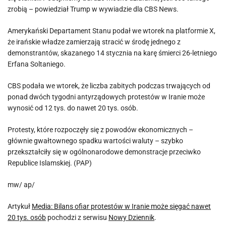
zrobią – powiedział Trump w wywiadzie dla CBS News.
Amerykański Departament Stanu podał we wtorek na platformie X,
że irańskie władze zamierzają stracić w środę jednego z
demonstrantów, skazanego 14 stycznia na karę śmierci 26-letniego
Erfana Soltaniego.
CBS podała we wtorek, że liczba zabitych podczas trwających od
ponad dwóch tygodni antyrządowych protestów w Iranie może
wynosić od 12 tys. do nawet 20 tys. osób.
Protesty, które rozpoczęły się z powodów ekonomicznych –
głównie gwałtownego spadku wartości waluty – szybko
przekształciły się w ogólnonarodowe demonstracje przeciwko
Republice Islamskiej. (PAP)
mw/ ap/
Artykuł
Media: Bilans ofiar protestów w Iranie może sięgać nawet
20 tys. osób
pochodzi z serwisu
Nowy Dziennik
.