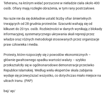
Teheranu, na którym widać porzucone w nieładzie ciała około 400
osób. Ofiary mają rozległe obrażenia, w tym rany postrzałowe.
Na razie nie da się dokładnie ustalić liczby ofiar śmiertelnych
trwających od 28 grudnia protestów. Szacunki wahają się od
kilkuset do 20 tys. osób. Rozbieżności w danych wynikają z blokady
informacyjnej, systematycznego ukrywania skali represji przez
władze oraz różnych metodologii stosowanych przez organizacje
praw człowieka i media.
Protesty, które rozpoczęły się z powodów ekonomicznych –
głównie gwałtownego spadku wartości waluty – szybko
przekształciły się w ogólnonarodowe demonstracje przeciwko
Republice Islamskiej. Według wielu ekspertów skala zabijania
wydaje się przewyższać wszystko, co dotychczas miało miejsce na
ulicach Iranu. (PAP)
baj/ ap/