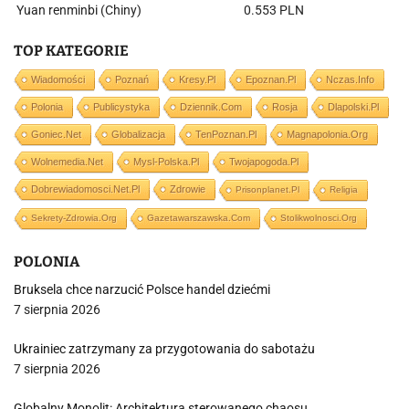
Yuan renminbi (Chiny)
0.553 PLN
TOP KATEGORIE
Wiadomości
Poznań
Kresy.pl
Epoznan.pl
Nczas.info
Polonia
Publicystyka
Dziennik.com
Rosja
Dlapolski.pl
Goniec.net
Globalizacja
TenPoznan.pl
Magnapolonia.org
Wolnemedia.net
Mysl-Polska.pl
Twojapogoda.pl
Dobrewiadomosci.net.pl
Zdrowie
Prisonplanet.pl
Religia
Sekrety-Zdrowia.org
Gazetawarszawska.com
Stolikwolnosci.org
POLONIA
Bruksela chce narzucić Polsce handel dziećmi
7 sierpnia 2026
Ukrainiec zatrzymany za przygotowania do sabotażu
7 sierpnia 2026
Globalny Monolit: Architektura sterowanego chaosu