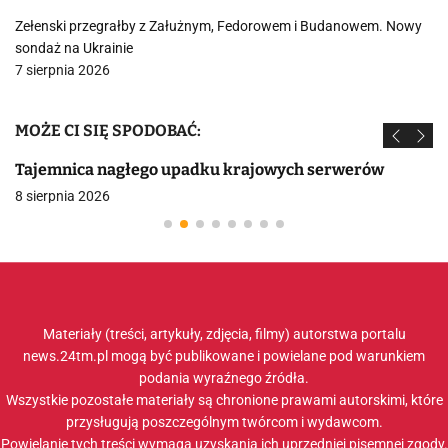
Zełenski przegrałby z Załużnym, Fedorowem i Budanowem. Nowy
sondaż na Ukrainie
7 sierpnia 2026
MOŻE CI SIĘ SPODOBAĆ:
Tajemnica nagłego upadku krajowych serwerów
8 sierpnia 2026
Materiały (treści, artykuły, zdjęcia, filmy) autorstwa portalu
news.24tm.pl mogą być publikowane i powielane pod warunkiem
podania wyraźnego źródła.
Wszystkie pozostałe materiały są chronione prawami autorskimi, które
przysługują poszczególnym twórcom i wydawcom.
Powielanie tych treści wymaga uzyskania ich uprzedniej pisemnej zgody.