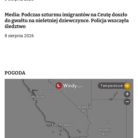
i
Media: Podczas szturmu imigrantów na Ceutę doszło
s
do gwałtu na nieletniej dziewczynce. Policja wszczęła
śledztwo
u
8 sierpnia 2026
POGODA