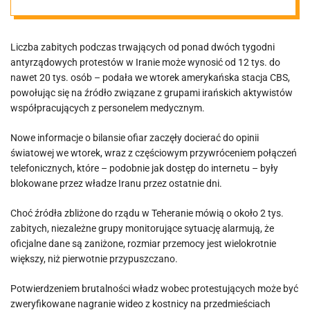
tys. osób
Liczba zabitych podczas trwających od ponad dwóch tygodni
antyrządowych protestów w Iranie może wynosić od 12 tys. do
nawet 20 tys. osób – podała we wtorek amerykańska stacja CBS,
powołując się na źródło związane z grupami irańskich aktywistów
współpracujących z personelem medycznym.
Nowe informacje o bilansie ofiar zaczęły docierać do opinii
światowej we wtorek, wraz z częściowym przywróceniem połączeń
telefonicznych, które – podobnie jak dostęp do internetu – były
blokowane przez władze Iranu przez ostatnie dni.
Choć źródła zbliżone do rządu w Teheranie mówią o około 2 tys.
zabitych, niezależne grupy monitorujące sytuację alarmują, że
oficjalne dane są zaniżone, rozmiar przemocy jest wielokrotnie
większy, niż pierwotnie przypuszczano.
Potwierdzeniem brutalności władz wobec protestujących może być
zweryfikowane nagranie wideo z kostnicy na przedmieściach