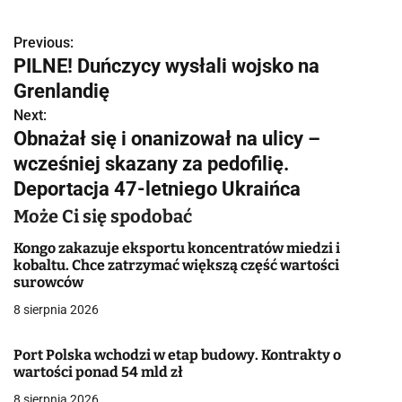
Previous:
N
PILNE! Duńczycy wysłali wojsko na
a
Grenlandię
w
Next:
Obnażał się i onanizował na ulicy –
i
wcześniej skazany za pedofilię.
g
Deportacja 47-letniego Ukraińca
a
Może Ci się spodobać
c
Kongo zakazuje eksportu koncentratów miedzi i
kobaltu. Chce zatrzymać większą część wartości
j
surowców
8 sierpnia 2026
a
w
Port Polska wchodzi w etap budowy. Kontrakty o
wartości ponad 54 mld zł
p
8 sierpnia 2026