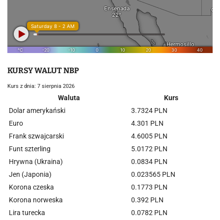
KURSY WALUT NBP
Kurs z dnia: 7 sierpnia 2026
Waluta
Kurs
Dolar amerykański
3.7324 PLN
Euro
4.301 PLN
Frank szwajcarski
4.6005 PLN
Funt szterling
5.0172 PLN
Hrywna (Ukraina)
0.0834 PLN
Jen (Japonia)
0.023565 PLN
Korona czeska
0.1773 PLN
Korona norweska
0.392 PLN
Lira turecka
0.0782 PLN